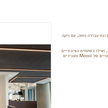
Neils הייתה יצירת סביבת עבודה נוחה, עם זיקה
 חמה שקועת תקרה, ואילו בשטחים הציבוריים
גופי תאורה דקורטיביים דוגמת Stasistocrat הצבעוניים של Moooi מעבירים