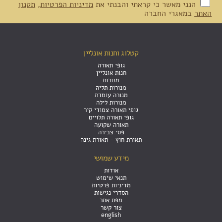
הנני מאשר כי קראתי והבנתי את
מדיניות הפרטיות
,
תקנון
האתר
במאגרי החברה
קטלוג וחנות אונליין
גופי תאורה
חנות אונליין
מנורות
מנורות תליה
מנורה עומדת
מנורות לילה
גופי תאורה צמודי קיר
גופי תאורה תלויים
תאורה שקועה
פסי צבירה
תאורת חוץ - תאורת גינה
מידע שמושי
אודות
תנאי שימוש
מדיניות פרטיות
הסדרי נגישות
מפת אתר
צור קשר
english