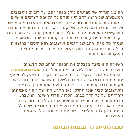
ההיצע הגדול של ספוטים כולל מגוון רחב של דגמים ועיצובים.
המשמעות של היצע רחב היא קודם כל התאמה לצרכים אישיים.
במקום להסתפק בפתרונות עיצוב סטנדרטיים או שגרתיים, אפשר
פשוט להתרשם מקולקציה של קטלוג אביזרים ולבחור את המוצר
האפקטיבי והמתאים עבור החלל. פתרונות מן הסוג הזה מקובלים
בקרב מעצבי פנים, אדריכלים וגם לקוחות פרטיים. משמעות
שנייה של מגוון רחב של דגמים ועיצובים הוא חיסכון בהוצאות.
ככל שההיצע גדל והביקוש נשאר קבוע, המחירים יורדים
והלקוחות מרוויחים.
השאלה היא כיצד מנצלים את המגוון הרחב של הדגמים
והעיצובים. דרך אחת לעשות זאת היא לבחור
פתרונות תאורה
בהתאם למסגרת התקציב. ניתן להגדיר תקציב מראש, להתייעץ
עם מומחים בנושא של תאורה ולשאוב השראה מפתרונות עיצוב
מקומיים ובינלאומיים. דרך שנייה היא להתאים בין הדגמים
והעיצובים לבין אופי החלל. כאן הדגש הוא על זיהוי מאפיינים
ייחודיים של כל חדר בבית. הסלון, חדרי השינה, המטבח,
הכניסה והמרפסת מחייבים התאמה שונה של פתרונות עיצוב
ופיזור אור. רק בעזרת זיהוי המאפיינים הייחודיים של חלל
הפנים ניתן להביא לידי ביטוי את היתרונות של הדגמים
והעיצובים.
טכנולוגיית לד נכנסת הביתה