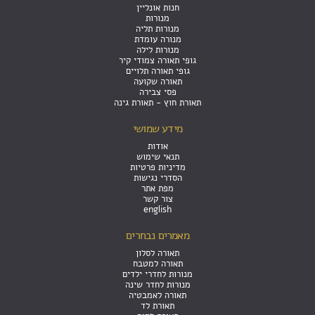
חנות אונליין
מנורות
מנורות תליה
מנורה עומדת
מנורות לילה
גופי תאורה צמודי קיר
גופי תאורה תלויים
תאורה שקועה
פסי צבירה
תאורת חוץ - תאורת גינה
מידע שמושי
אודות
תנאי שימוש
מדיניות פרטיות
הסדרי נגישות
מפת אתר
צור קשר
english
מאמרים נבחרים
תאורה לסלון
תאורה למטבח
מנורות לחדרי ילדים
מנורות לחדר שינה
תאורה לאמבטיה
תאורת לד