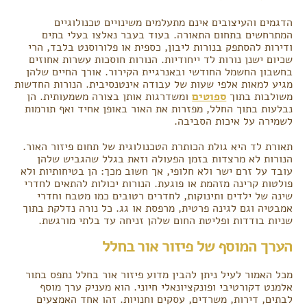
הדגמים והעיצובים אינם מתעלמים משינויים טכנולוגיים
המתרחשים בתחום התאורה. בעוד בעבר נאלצו בעלי בתים
ודירות להסתפק בנורות ליבון, כספית או פלורוסנט בלבד, הרי
שכיום ישנן נורות לד ייחודיות. הנורות חוסכות עשרות אחוזים
בחשבון החשמל החודשי ובאנרגיית הקירור. אורך החיים שלהן
מגיע למאות אלפי שעות של עבודה אינטנסיבית. הנורות החדשות
משולבות בתוך
ספוטים
ומשדרגות אותן בצורה משמעותית. הן
נבלעות בתוך החלל, מפזרות את האור באופן אחיד ואף תורמות
לשמירה על איכות הסביבה.
תאורת לד היא גולת הכותרת הטכנולוגית של תחום פיזור האור.
הנורות לא מרצדות בזמן הפעולה וזאת בגלל שהגביש שלהן
עובד על זרם ישר ולא חלופי, אך חשוב מכך: הן בטיחותיות ולא
פולטות קרינה מזהמת או פוגעת. הנורות יכולות להתאים לחדרי
שינה של ילדים ותינוקות, לחדרים רטובים כמו מטבח וחדרי
אמבטיה וגם לגינה פרטית, מרפסת או גג. כל נורה נדלקת בתוך
שניות בודדות ופליטת החום שלהן זניחה עד בלתי מורגשת.
הערך המוסף של פיזור אור בחלל
מכל האמור לעיל ניתן להבין מדוע פיזור אור בחלל נתפס בתור
אלמנט דקורטיבי ופונקציונאלי חיוני. הוא מעניק ערך מוסף
לבתים, דירות, משרדים, עסקים וחנויות. זהו אחד האמצעים