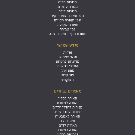
מנורות תליה
מנורה עומדת
מנורות לילה
גופי תאורה צמודי קיר
גופי תאורה תלויים
תאורה שקועה
פסי צבירה
תאורת חוץ - תאורת גינה
מידע שמושי
אודות
תנאי שימוש
מדיניות פרטיות
הסדרי נגישות
מפת אתר
צור קשר
english
מאמרים נבחרים
תאורה לסלון
תאורה למטבח
מנורות לחדרי ילדים
מנורות לחדר שינה
תאורה לאמבטיה
תאורת לד
תאורת לדים
תאורה למשרד
נברשות לסלון