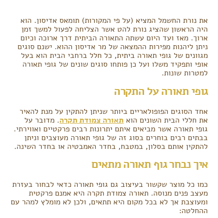
את נורת החשמל המציא (על פי המקורות) תומאס אדיסון. הוא
היה הראשון שהציג נורת להט אשר הצליחה לפעול למשך זמן
ארוך. מאז ועד היום עשתה התאורה הביתית דרך ארוכה וכיום
ניתן ליהנות מפירות ההמצאה של מר אדיסון ההוא. ישנם סוגים
מגוונים של גופי תאורה ביתית, כל חלל ברחבי הבית הוא בעל
אופי ותפקיד משלו ועל כן פותחו סוגים שונים של גופי תאורה
למטרות שונות.
גופי תאורה על התקרה
אחד הסוגים הפופולאריים ביותר שניתן להתקין על מנת להאיר
את חללי הבית השונים הוא
תאורה צמודת תקרה
. מדובר על
גופי תאורה אשר מביאים איתם יתרונות רבים פרקטיים ואווירתי.
בבתים רבים בוחרים בסוג זה של גופי תאורה מעוצבים וניתן
להתקין אותם בסלון, במטבח, בחדר האמבטיה או בחדר השינה.
איך נבחר גוף תאורה מתאים
כמו כל מוצר שקשור בעיצוב גם גופי תאורה כדאי לבחור בעזרת
מעצב פנים מנוסה. תאורה צמודת תקרה היא אמנם פרקטית
ומעוצבת אך לא בכל מקום היא תתאים, ולכן לא מומלץ למהר עם
ההחלטה: