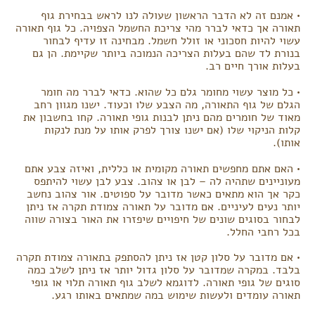
• אמנם זה לא הדבר הראשון שעולה לנו לראש בבחירת גוף
תאורה אך כדאי לברר מהי צריכת החשמל הצפויה. כל גוף תאורה
עשוי להיות חסכוני או זולל חשמל. מבחינה זו עדיף לבחור
בנורת לד שהם בעלות הצריכה הנמוכה ביותר שקיימת. הן גם
בעלות אורך חיים רב.
• כל מוצר עשוי מחומר גלם כל שהוא. כדאי לברר מה חומר
הגלם של גוף התאורה, מה הצבע שלו וכעוד. ישנו מגוון רחב
מאוד של חומרים מהם ניתן לבנות גופי תאורה. קחו בחשבון את
קלות הניקוי שלו (אם ישנו צורך לפרק אותו על מנת לנקות
אותו).
• האם אתם מחפשים תאורה מקומית או כללית, ואיזה צבע אתם
מעוניינים שתהיה לה – לבן או צהוב. צבע לבן עשוי להיתפס
כקר אך הוא מתאים כאשר מדובר על ספוטים. אור צהוב נחשב
יותר נעים לעיניים. אם מדובר על תאורה צמודת תקרה אז ניתן
לבחור בסוגים שונים של חיפויים שיפזרו את האור בצורה שווה
בכל רחבי החלל.
• אם מדובר על סלון קטן אז ניתן להסתפק בתאורה צמודת תקרה
בלבד. במקרה שמדובר על סלון גדול יותר אז ניתן לשלב כמה
סוגים של גופי תאורה. לדוגמא לשלב גוף תאורה תלוי או גופי
תאורה עומדים ולעשות שימוש במה שמתאים באותו רגע.