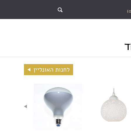
ד
לחנות האונליין