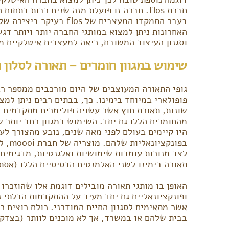
חברת flos. חברה זו פועלת מזה שנים רבות ב
בעבר התמקדו המעצבים של s
האחרונות ניתן למצוא במותגי החברה יותר ויותר דגש
וסגנון העיצוב המשובח, כיאה למעצבים איטלקיים מ
שימוש במגוון חומרים – תאורה לסלון
גופי התאורה המעוצבים של היום מורכבים ממספר רב
פופולארי במיוחד בימינו. כך, בבתים רבים ניתן למצ
שונות, תאורת חוץ אשר עשויה פולימרים מתקדמים ו
מהחומרים הללו גם יחד. השימוש במגוון רחב יותר 
היו קיימים בעולם לפני מאה שנים, נובע מהצורך לע
בפונקציונאליות שלהם. מוצריה של חברת moooi, לדוגמה, אשר כוללים בין השאר
לצד מנורות עומדות שימושיות ואלגנטיות, מדגימים
תאורה בימינו לשני האלמנטים הבסיסיים הללו (אסת
האופן בו מותגי תאורה מובילים דוגמת אלו שהוזכרו
ופונקציונאליים גם יחד מעיד על ההתקדמות הבלתי 
אשר מתאימים לסגנון החיים המודרני. כולם רוצים 
בבית שלהם או במשרד, אך לא מוכנים לוותר (בצדק,