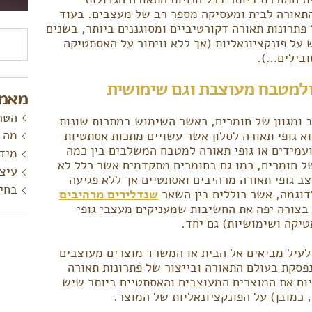
תחום התאורה לבית ומעסיקה מספר רב של מעצבים. בעוד
flo בעיקר ביצירה של פתרונות תאורה דקורטיביים ומסוגננים ביותר, בשנים
חיפוש
 על פונקציונאליות (אך ללא וויתור על האסתטיקה
ובילים…).
 ולמטבח מעוצבת וגם שימושית
מאמר
הטר
 ומגוון של חומרים, כאשר השימוש במתכות שונות
מה 
וא גופי תאורה לסלון אשר עשויים מתכות אסתטיות
עמידים או גופי תאורה למטבח המשלבים בין כמה
מידע
של חומרים, כמו גם בחומרים מתקדמים אשר כלל לא
עיצ
צב גופי תאורה מרהיבים ואסתטיים אך ללא פגיעה
בחיר
שנדלירים מרהיבים
 בצורה יפה את החשיבות שמעניקים מעצבי גופי
טיקה ושימושיות) גם יחד.
 לעיל מביאים אל הבית או המשרד מוצרים מעוצבים
נפסקת בעולם התאורה ובייצור של פתרונות תאורה
כיום את המוצרים המעוצבים והאסתטיים ביותר שיש
 כמובן) על הפונקציונאליות של המוצר.