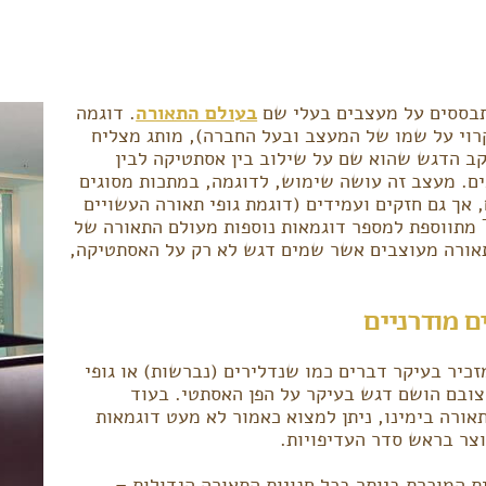
מתבססים על מעצבים בעלי שם
בעולם התאורה
. דוגמה
ן למצוא במותג – Tom Dixon (אשר קרוי על שמו של המעצב ובעל החברה), מותג מצליח
קב הדגש שהוא שם על שילוב בין אסתטיקה לבין
ים. מעצב זה עושה שימוש, לדוגמה, במתכות מסוגים
 אך גם חזקים ועמידים (דוגמת גופי תאורה העשויים
מנחושת וממתכות נוספות). הדוגמה של Tom Dixon מתווספת למספר דוגמאות נוספות מעולם התאורה של
תאורה מעוצבים אשר שמים דגש לא רק על האסתטיקה,
ם מודרניים
זכיר בעיקר דברים כמו שנדלירים (נברשות) או גופי
צובם הושם דגש בעיקר על הפן האסתטי. בעוד
ורה בימינו, ניתן למצוא כאמור לא מעט דוגמאות
צר בראש סדר העדיפויות.
ת המוכרת ביותר בכל חנויות התאורה הגדולות –