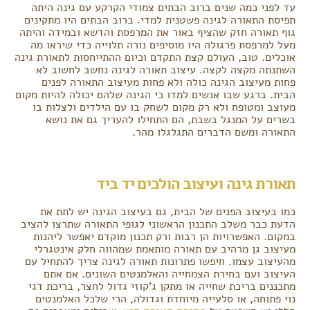
עד לפני כמה שנים ברוב הבתים צמודי הקרקע עם גינה היתה
תפיסת התאורה לגינה פשטנית למדי. ברוב הבתים היו מתקינים
גוף תאורה חזק שהציף באור את המרפסת והדשא ובמידה והיתה
מעל למרפסת פרגולה היו מוסיפים נורה תלוייה כדי שיראו מה
אוכלים. טוב, העולם קצת התקדם וכיום ההתייחסות לתאורת גינה
השתנתה מקצה לקצה. עיצוב תאורה לגינה נחשב לחשוב לא
פחות מעיצוב הגינה כולה ולא פחות מעיצוב התאורה לפנים
הבית. ברגע שבו אנשים למדו כי הגינה שלהם יכולה להיות מקום
מעוצב ומטופח ולא רק מקום לשחק בו עם הילדים ולצלות בו
בשרים על המנגל בשבת, הם התחילו להעריך גם את נושא
התאורה ומשם הדברים התגלגלו מהר.
תאורת גינה ועיצוב הולכים יד ביד
כמו בעיצוב הפנים של הבית, גם בעיצוב הגינה יש לתת את
הדעת כבר משלב התכנון הראשוני לגופי התאורה שתרצו להציב
במקום. האפשרויות הן רבות ורק תכנון מוקדם יאפשר ליהנות
מעיצוב גן מרהיב עם תאורה מותאמת שמהווה חלק אינטגרלי
מהעיצוב עצמו. חיפשו פתרונות תאורה לגינה צריך להתחיל עם
העיצוב ועם בחירת הצמחייה והאלמנטים השונים. אם אתם
מתכננים בריכת שחייה או מתקן ג'קוזי גדול לחצר, בריכת דגי
נוי פתוחה, או סלעייה מיוחדת וגדולה, הרי שלכל האלמנטים