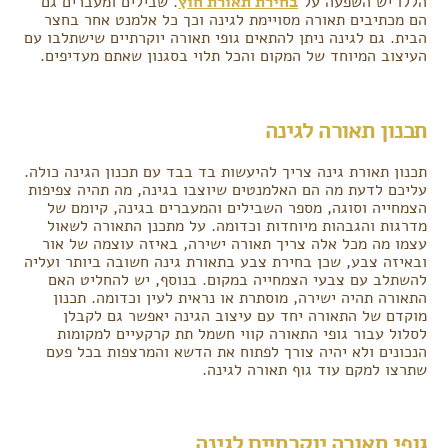
הללו יש השפעה על
בחירת תאורת חוץ
. שבילים ומעברים גם
הם מכתיבים תאורה מסויימת לגינה וכך כל אלמנט אחר בחצר
הבית. גם לגינה ניתן להתאים גופי תאורה יוקרתיים שישתלבו עם
העיצוב המיוחד של המקום והכל תלוי בסגנון שאתם מעדיפים.
תכנון תאורה לגינה
תכנון תאורת גינה צריך להיעשות בד בבד עם תכנון הגינה כולה.
עליכם לדעת מה הם האלמנטים שיוצבו בגינה, מה תהיה צפיפות
הצמחייה וסוגה, מספר השבילים והמעברים בגינה, קיומם של
מדרגות והגבהות מיוחדות וכדומה. על מתכנן התאורה לשאול
עצמו מה מכל אלה צריך תאורה ישירה, באיזה עוצמה של אור
ובאיזה צבע, שכן בחירת צבע בתאורת גינה חשובה ביותר ועליה
להשתלב עם צבעי הצמחייה במקום. בנוסף, יש להחליט האם
התאורה תהיה ישירה, מוסתרת או נראית לעין וכדומה. תכנון
מוקדם של התאורה יחד עם עיצוב הגינה יאפשר גם לקבלן
לסלול עבור גופי התאורה קווי חשמל תת קרקעיים למקומות
הנכונים ולא יהיה צורך לפתוח את הדשא והמרצפות בכל פעם
שתרצו למקם עוד גוף תאורה לגינה.
גופי תאורה יוקרתיים לגינה