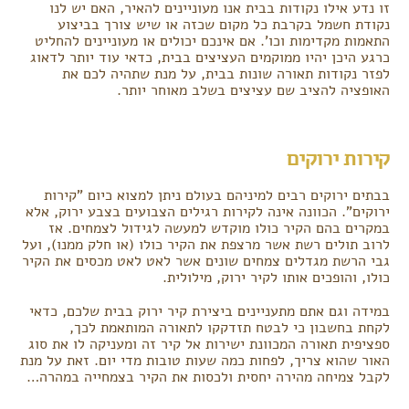
זו נדע אילו נקודות בבית אנו מעוניינים להאיר, האם יש לנו
נקודת חשמל בקרבת כל מקום שכזה או שיש צורך בביצוע
התאמות מקדימות וכו'. אם אינכם יכולים או מעוניינים להחליט
כרגע היכן יהיו ממוקמים העציצים בבית, כדאי עוד יותר לדאוג
לפזר נקודות תאורה שונות בבית, על מנת שתהיה לכם את
האופציה להציב שם עציצים בשלב מאוחר יותר.
קירות ירוקים
בבתים ירוקים רבים למיניהם בעולם ניתן למצוא כיום "קירות
ירוקים". הכוונה אינה לקירות רגילים הצבועים בצבע ירוק, אלא
במקרים בהם הקיר כולו מוקדש למעשה לגידול לצמחים. אז
לרוב תולים רשת אשר מרצפת את הקיר כולו (או חלק ממנו), ועל
גבי הרשת מגדלים צמחים שונים אשר לאט לאט מכסים את הקיר
כולו, והופכים אותו לקיר ירוק, מילולית.
במידה וגם אתם מתעניינים ביצירת קיר ירוק בבית שלכם, כדאי
לקחת בחשבון כי לבטח תזדקקו לתאורה המותאמת לכך,
ספציפית תאורה המכוונת ישירות אל קיר זה ומעניקה לו את סוג
האור שהוא צריך, לפחות כמה שעות טובות מדי יום. זאת על מנת
לקבל צמיחה מהירה יחסית ולכסות את הקיר בצמחייה במהרה…