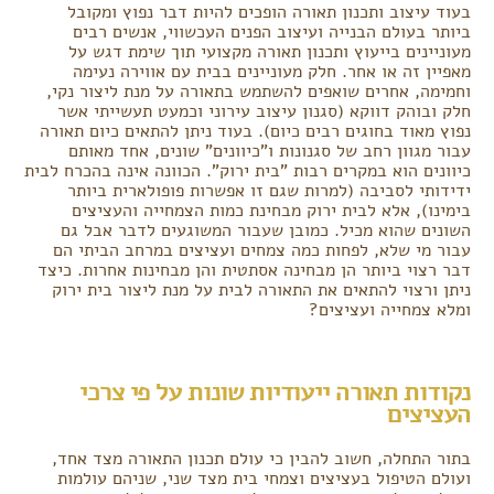
בעוד עיצוב ותכנון תאורה הופכים להיות דבר נפוץ ומקובל
ביותר בעולם הבנייה ועיצוב הפנים העכשווי, אנשים רבים
מעוניינים בייעוץ ותכנון תאורה מקצועי תוך שימת דגש על
מאפיין זה או אחר. חלק מעוניינים בבית עם אווירה נעימה
וחמימה, אחרים שואפים להשתמש בתאורה על מנת ליצור נקי,
חלק ובוהק דווקא (סגנון עיצוב עירוני וכמעט תעשייתי אשר
נפוץ מאוד בחוגים רבים כיום). בעוד ניתן להתאים כיום תאורה
עבור מגוון רחב של סגנונות ו"כיוונים" שונים, אחד מאותם
כיוונים הוא במקרים רבות "בית ירוק". הכוונה אינה בהכרח לבית
ידידותי לסביבה (למרות שגם זו אפשרות פופולארית ביותר
בימינו), אלא לבית ירוק מבחינת כמות הצמחייה והעציצים
השונים שהוא מכיל. כמובן שעבור המשוגעים לדבר אבל גם
עבור מי שלא, לפחות כמה צמחים ועציצים במרחב הביתי הם
דבר רצוי ביותר הן מבחינה אסתטית והן מבחינות אחרות. כיצד
ניתן ורצוי להתאים את התאורה לבית על מנת ליצור בית ירוק
ומלא צמחייה ועציצים?
נקודות תאורה ייעודיות שונות על פי צרכי
העציצים
בתור התחלה, חשוב להבין כי עולם תכנון התאורה מצד אחד,
ועולם הטיפול בעציצים וצמחי בית מצד שני, שניהם עולמות