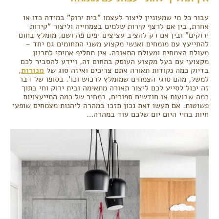
עבור כל מי שמעוניין ליצור לעצמו "בית ירוק" במידה כזו או
אחרת, בין אם לרצף קירות שלמים בצמחייה וליצור "קירות
ירוקים" ובין אם רק להציב עציצים יפים פה ושם, מומלץ בחום
להתייעץ עם מומחים ואנשי מקצוע משני התחומים גם יחד –
מעולם הצמחים ומעולם התאורה. אין תחליף אמיתי לתכנון
מקצועי עם בעל מקצוע העוסק בתחום זה, ויידע להסביר לכם
בדיוק כמה נקודות תאורה אתם צריכים ואיזה סוג של
מנורות
,
למשל, מהם סוגי הצמחים שמומלץ לרכוש וכו'. בסופו של דבר
זה יכול לסייע לכם ליצור תאורה מתאימה ובית ירוק וחי בתוך
כמה שבועות או חודשים ספורים, במחיר של כמה התייעצויות
פשוטות. אם תעשו זאת נכון תזכו במהרה ליהנות מצמחים שופעי
חיות בחיי היום יום שלכם עוד במהרה…