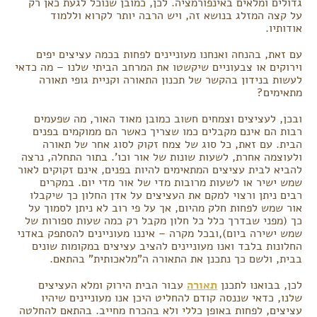
גדולים ומלאים באינפורמציה. לכן, כמובן שנוכל לגעת כאן רק
על קצה המזלג בנושא זה, ויש הרבה יותר לקרוא וללמוד
אודותיו.
עם זאת, בהנחה ואנחנו מעוניינים לפחות בכמה עציצים יפים
וירוקים או צבעוניים שיקשטו את המרחב הביתי שלנו – מה כדאי
לעשות בנידון בהקשר של תכנון התאורה וקניית גופי תאורה
מתאימים?
ובכן, לעציצים וצמחים חשוב כמובן מאוד האור, מה שפעמים
רבות הם אינם מקבלים כמו שצריך כאשר הם ממוקמים בפנים
הבית. עם זאת, כל סוג של צמח זקוק לסוג אחר של תאורה
ולעוצמה אחרת, לשעות שונות של אור וכו'. בתור התחלה, נרצה
להביא לבית עציצים המתאימים להיות בפנים, אינם זקוקים לאור
שמש ישיר או לשעות מרובות מדי של אור מדי יום. במקרים
רבים ניתן ורצוי למקם את העציצים על אדן החלון כך שיקבלו
אור שמש לפחות חלק מהיום, אך על פי רוב לא ניתן לסמוך על
כך (מפני שבדרך כלל כל חלון מקבל רק כמה שעות ספורות של
שמש ישירה ביום),ובכל מקרה – איננו מעוניינים להסתפק באדני
החלונות בלבד ואנו מעוניינים להציב עציצים במקומות שונים
בבית, ולשם כך נתכנן את התאורה ה"מלאכותית" בהתאם.
לכן, בבואנו לתכנן
תאורה
עבור הבית הירוק ומלא העציצים
שלנו, כדאי שננסה קודם להחליט היכן אנו מעוניינים שיהיו
עציצים, לפחות באופן כללי ולא בהכרח מחייב. בהתאם להחלטה