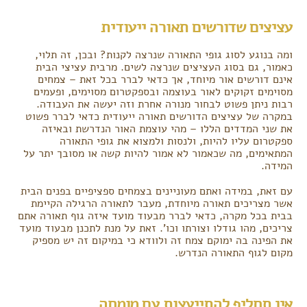
עציצים שדורשים תאורה ייעודית
ומה בנוגע לסוג גופי התאורה שנרצה לקנות? ובכן, זה תלוי,
כאמור, גם בסוג העציצים שנרצה לשים. מרבית עציצי הבית
אינם דורשים אור מיוחד, אך כדאי לברר בכל זאת – צמחים
מסוימים זקוקים לאור בעוצמה ובספקטרום מסוימים, ופעמים
רבות ניתן פשוט לבחור מנורה אחרת וזה יעשה את העבודה.
במקרה של עציצים הדורשים תאורה ייעודית כדאי לברר פשוט
את שני המדדים הללו – מהי עוצמת האור הנדרשת ובאיזה
ספקטרום עליו להיות, ולנסות ולמצוא את גופי התאורה
המתאימים, מה שכאמור לא אמור להיות קשה או מסובך יתר על
המידה.
עם זאת, במידה ואתם מעוניינים בצמחים ספציפיים בפנים הבית
אשר מצריכים תאורה מיוחדת, מעבר לתאורה הרגילה הקיימת
בבית בכל מקרה, כדאי לברר מבעוד מועד איזה גוף תאורה אתם
צריכים, מהו גודלו וצורתו וכו'. זאת על מנת לתכנן מבעוד מועד
את הפינה בה ימוקם צמח זה ולוודא כי במיקום זה יש מספיק
מקום לגוף התאורה הנדרש.
אין תחליף להתייעצות עם מומחה