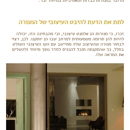
מדובר במנורות כבדות ומאסיביות במיוחד וכו'.
לתת את הדעת להיבט העיצובי של המנורה
זכרו, כי מנורות הן אלמנט עיצובי, וכי מהבחינה הזו, יכולה
להיות להן תרומה משמעותית למרחב שבו הן יותקנו. לכן, רצוי
לבחור מנורה שהעיצוב שלה מתיישב עם הקו העיצובי השולט
בחלל, כך שהתקנתה תוכל להכניס לחדר נופך מיוחד ולהשלים
את המראה שלו.