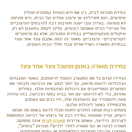
בחירת מנורות לבית, בין אם היא נעשית במסגרת תהליך
שיפוצים, הום סטיילינג או עיצוב מחדש של הבית, היא משימה
לא פשוטה. בעידן שבו ישנה חשיבות רבה להיבטים העיצוביים
של אביזרי הבית שאנחנו רוכשים, עלינו לקחת בחשבון לא רק
שיקולים פונקציונאליים בבחירת המנורות, אלא גם פרמטרים
דקורטיביים- עיצוביים. מאמר זה ינחה אתכם צעד אחר צעד
בבחירת התאורה האידיאלית עבור חללי הבית השונים.
בחירת תאורה באופן מושכל צעד אחד צעד
הגדירו קודם כל את התקציב העומד לרשותכם. כאשר המגבלות
הכלכליות ידועות מראש, קל יותר לנתב את הרכישה ולבחור את
המוצרים המתיישבים עם היכולות הפיננסיות שלנו. במילים
אחרות, כדי לא להיוותר עם חור בכיס בסוף הרכישה, כזה שיהיה
קשה להתמודד עם ההשלכות שלו, היו כנים עם עצמכם
מלכתחילה באשר ליכולות שלכם.
פעמים רבות אנחנו הולכים לחנות מבלי לדעת באמת מה אנחנו
רוצים, עניין שמקשה במידה רבה על ביצוע של רכישה המותאמת
לצרכים. הידיעה, שאתם צריכים
תאורה לבית
אינה מספקת.
תאורה לגינה או גוף תאורה לחדר ילדים? מנורות "בוטיק",
שעוצבו על-ידי מעצבים בינלאומיים או גופים תעשייתיים