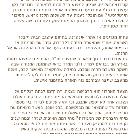
קונבנציונאליים, שניתן למצוא בכל חנות לתאורה? מנורות בקו
עיצוב וינטג'י עם נגיעה נוסטלגית או מנורות יוקרתיות בסגנון
הייטקיסטי? אם תוכלו לענות על השאלות הללו מראש, הסיכוי
שתלכו לאיבוד בתוך המגוון הקיים בשוק בעת הרכישה עצמה
יהיה קטן יותר.
פתחו מגזינים או אתרי אינטרנט בתחום עיצוב הבית וקבלו
השראה. אחרי שמצאתם מנורה כלבבכם, גזרו את התמונה או
הדפיסו אותה, והצטיידו בה בעת ההגעה אל אולם התצוגה או אל
החנות.
גם אם מדובר בגוף תיאורה שיוצר בחו"ל, הסיכויים למצוא כמותו
בארץ הם גבוהים למדי, ולכן תמיד כדאי שתמונת המנורה שבה
חשקה נפשכם תהיה אתכם. במידה שהתקציב מאפשר לכם, ואתם
אתם יודעים בדיוק מה אתם רוצים, תמיד תוכלו לקבל שירות
ממעצב שייצר עבורכם גוף תאורה בהזמנה אישית.
הצעד האחרון הוא הרכישה עצמה. זה הזמן לכתת רגליים אל
אולם התצוגה ולהתרשם מהמלאי הקיים. ייתכן שביקור באולם
תצוגה אחד לא יספק אתכם, וכי יהיה עליכם לנדוד בין מספר
חנויות עד שתמצאו את מבוקשכם. בכל אופן, כאשר מצאתם את
מה שרציתם, הפנו אל כל השאלות החשובות אל נציגי המכירה.
מיהי היצרנית של המנורות? מהי רמת האיכות שלהן וכמה שנים
הן אמורות להחזיק מעמד? האם ניתנת אחריות לגופי התאורה
הנרכשים? האם החברה מבצעת התקנה בבית הלקוח כאשר