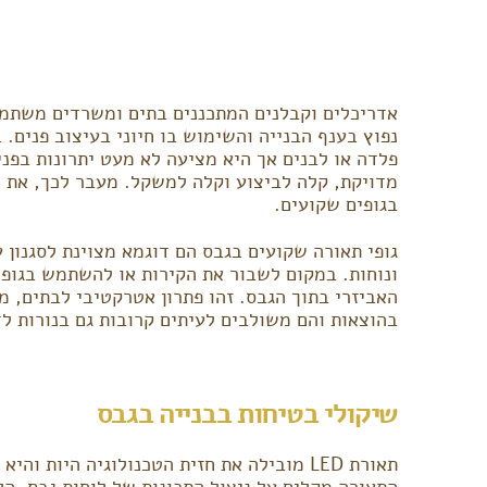
אדריכלים וקבלנים המתכננים בתים ומשרדים משתמשי
נפוץ בענף הבנייה והשימוש בו חיוני בעיצוב פנים. 
פלדה או לבנים אך היא מציעה לא מעט יתרונות בפני
מדויקת, קלה לביצוע וקלה למשקל. מעבר לכך, את 
בגופים שקועים.
גופי תאורה שקועים בגבס הם דוגמא מצוינת לסגנון ע
ונוחות. במקום לשבור את הקירות או להשתמש בגופי
האביזרי בתוך הגבס. זהו פתרון אטרקטיבי לבתים, מ
בהוצאות והם משולבים לעיתים קרובות גם בנורות לד
שיקולי בטיחות בבנייה בגבס
תאורת LED מובילה את חזית הטכנולוגיה היות 
התאורה מקלים על ניצול התכונות של לוחות גבס. הל