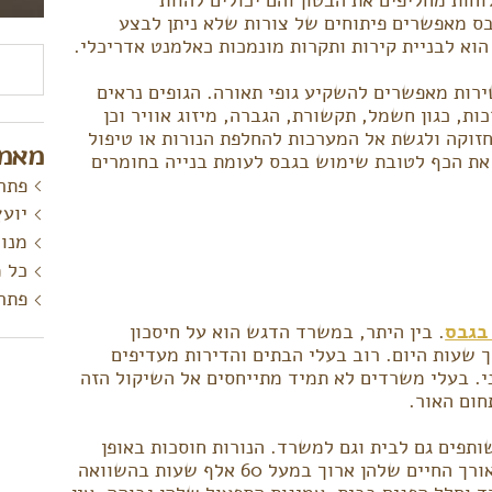
בס מאפשרים פיתוחים של צורות שלא ניתן לבצע
וא לבניית קירות ותקרות מונמכות כאלמנט אדריכלי.
חיפוש
רות מאפשרים להשקיע גופי תאורה. הגופים נראים
, כגון חשמל, תקשורת, הגברה, מיזוג אוויר וכן
חזוקה ולגשת אל המערכות להחלפת הנורות או טיפול
מאמר
את הכף לטובת שימוש בגבס לעומת בנייה בחומרים
פתרו
יועץ
מנור
כל מ
פתרו
בגבס
. בין היתר, במשרד הדגש הוא על חיסכון
 שעות היום. רוב בעלי הבתים והדירות מעדיפים
ני. בעלי משרדים לא תמיד מתייחסים אל השיקול הזה
חום האור.
ותפים גם לבית וגם למשרד. הנורות חוסכות באופן
משמעותי בעלויות חשמל, תחזוקה ואנרגיית קירור. אורך החיים שלהן ארוך במעל 60 אלף שעות בהשוואה