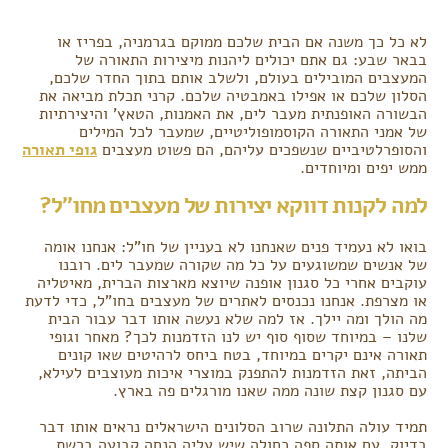
לא כל כך משנה אם הבית שלכם ממוקם בגרמניה, בפריז או
בבאר שבע: גם אתם יכולים ליהנות מיצירות התאורה של
המעצבים המובילים בעולם, ולשלב אותם בתוך החדר שלכם,
הסלון שלכם או אפילו באמבטיה שלכם. קרני תכלת מביאה את
הבשורה האופנתית מעבר לים, את האמנות, הטאץ' והיצירתיות
של אמני התאורה הקוסמופוליטיים, שמעבר לכל המילים
והסופרלטיביים שנשפכים עליהם, הם פשוט מעצבים
גופי תאורה
ממש יפים ומיוחדים.
למה לקנות דווקא יצירות של מעצבים מחו"ל?
בואו לא נעמיד פנים שאנחנו לא בעניין של חו"ל: אנחנו אומה
של אנשים שמשוגעים על כל מה שקורה שמעבר לים. רובנו
עוקבים אחרי כל סגנון אופנה שיוצא מארצות הברית, מאיטליה
או מצרפת. אנחנו נכנסים לאתרים של מעצבים בחו"ל, כדי לדעת
מה הולך ומה יילך. אז למה שלא נעשה אותו דבר עבור הבית
שלנו – במיוחד שסוף סוף יש לנו הזדמנות לכך? מאחר וגופי
תאורה אינם יקרים במיוחד, בטח ביחס לרהיטים שאו קונים
הביתה, זאת הזדמנות להתפנק במוצרי איכות מעוצבים לעילא,
עם סגנון קצת שונה ממה שאנו מורגלים פה בארץ.
תמיד עולה התלונה שרוב הסלונים הישראלים נראים אותו דבר
בדיוק, עם אותה ספה כחולה שיש עליה הנחה קבועה ברשת