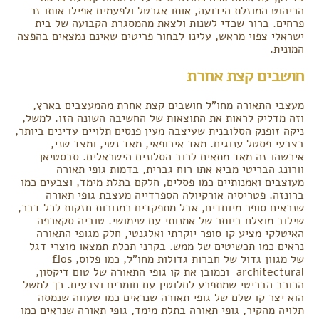
הריהוט המוזלת הידועה, אותו אגרטל ולפעמים אפילו אותו זר
פרחים. ברור שכדי לשנות ולצאת מהמסגרת הקבועה של בית
ישראלי צפוי מראש, עלינו לבחור פריטים שאינם נמצאים בהפצה
המונית.
חושבים קצת אחרת
מעצבי התאורה מחו"ל חושבים קצת אחרת מהמעצבים בארץ,
וזה מדליק לראות את התוצאות של החשיבה השונה הזו. למשל,
ניקה זופנק הסלובנית שעיצבה מעין פנסים תלויים עדינים ביותר,
בצבעי פסטל ענוגים. מאד אירופאי, מאד נשי, ומצד שני,
איכשהו זה מאד מתאים לרוב הסלונים הישראלים. סבסטיאן
וורונג הבריטי מביא אתו רוח גברית, בדמות גופי תאורה
מעוצבים ואמנותיים כמו פסלים, חלקם בתלת מימד, וצבעים כמו
ברונזה. פטריסיה אורקיולה הספרדייה מעצבת גופי תאורה
שנראים סופר מיוחדים, אבל מתפקדים כמנורות חזקות לכל דבר,
שילוב מוצלח ביותר של אמנותי עם שימושי. טוביה סקארפה
האיטלקי מציע קו סופר יוקרתי ואלגנטי, חלק מגופי התאורה
נראים כמו תכשיטים של ממש. בקרני תכלת תמצאו מוצרי דגל
של מגוון גדול של חברות גדולות מחו"ל, כמו פלוס, flos
architectural וכמובן את קו גופי התאורה של טום דיקסון,
הכוכב הבריטי שמתפרע לחלוטין עם חומרים וצבעים. כך למשל
הוא יצר קו שלם של גופי תאורה שנראים כמו שעווה שנמסה
תלויה מהקיר, גופי תאורה בתלת מימד, גופי תאורה שנראים כמו