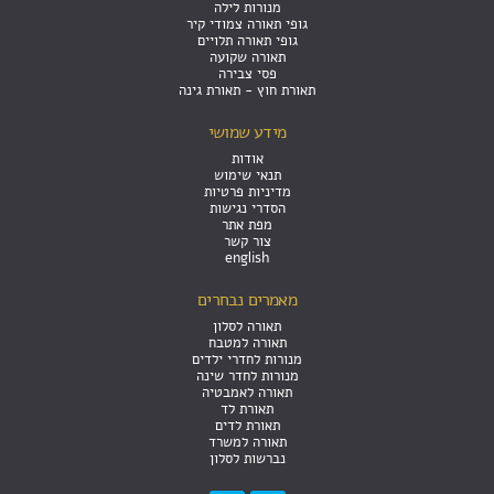
מנורות לילה
גופי תאורה צמודי קיר
גופי תאורה תלויים
תאורה שקועה
פסי צבירה
תאורת חוץ - תאורת גינה
מידע שמושי
אודות
תנאי שימוש
מדיניות פרטיות
הסדרי נגישות
מפת אתר
צור קשר
english
מאמרים נבחרים
תאורה לסלון
תאורה למטבח
מנורות לחדרי ילדים
מנורות לחדר שינה
תאורה לאמבטיה
תאורת לד
תאורת לדים
תאורה למשרד
נברשות לסלון