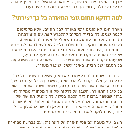
אבן חן המשובצת בטבעת, גופי תאורה המשלבים באופן יפהפה
צבעי זהב ולבן, גופי תאורה בצבע ברונזה נוצצת ועוד.
למה דווקא תחום גופי התאורה כל כך יצירתי?
מאחר ואנו לא קונים גופי תאורה לכל החיים, אלא מקסימום
לכמה שנים, זה בדיוק המקום להתפרע קצת עם היצירתיות
והדימיון, ולזרום עם סגנונות שאולי יפתיעו הרבה אנשים,
כשיראו אותם דווקא בבית שלנו. ולמה לא בעצם? גם לנו מגיע
בית מיוחד, עם גופי תאורה מיוחדים, עם כיווני הארה מפתיעים
שיוצרים אווירה יוקרתית ומעניינת. נקודה מעניינת היא,
שלעיתים קרובות שינוי מוחלט של כל התאורה בבית משנה את
כל הסגנון של הבית, כאילו עשינו שיפוץ מטורף.
בטח כבר שמתם לב בעצמכם לא פעם, ששינוי פשוט וזול של
צבע נורה, מלבן קודר לצהוב חמים, משנה את כל האווירה של
החדר. עכשיו חשבו מה קורה לבית, כשמחליטים לשנות בו את
כל סגנון התאורה. חשבו על זרקור של אור מסתורי ממקור לא
ברור שנשפך ברכות ליד הספה בסלון, זה מעניק תחושה של
רכות ורומנטיות. חשבו על פינות קטנות המוארות באופן שונה
מתוך גופי תאורה עצמאיים – זה מעניק תחושה שהסלון גדול
יותר, עם חלוקה לאזורים פרטיים ואינטימיים.
חשבו על מטבח עם פסי תאורה על הארונות, עם נברשת מפוארת
מלאת אור מעל שולחן האוכל במקום הניאון החיוור, הפשוט