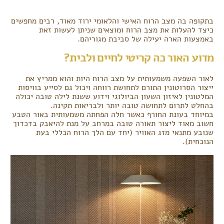
בתקופה בה מצב הרוח האישי והלאומי ירוד מאוד, רבים מחפשים
כיצד להעלות את מצב הרוח ומוצאים שניתן לעשות זאת
באמצעות הארה יעילה של סביבת מגוריהם.
מדוע האור כה קריטי לחיים ולבית?
לאור השפעה משמעותית על מצב הרוח היות והוא ממריץ את
ייצור הסרוטונין התורם לתחושת רווחה ויכול גם לסייע בוויסות
המלטונין לאיזון השעון הביולוגי וידוע ששנת לילה טובה יכולה
בהחלט לתרום לתחושה טובה יותר ולבריאות תקינה.
במיוחד בעונת החורף כאשר חלה הפחתה משמעותית באור הטבע
חשוב מאוד ליצור תאורה טובה במרחב על מנת להיאבק בדכדוך
שנובע מתנאי מזג האוויר (יחד עם הלך הרוח הכללי בעת
הנוכחית).