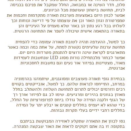
סלון, חדר השינה או במבואה, החלל שמקבל את פניכם בכניסה
לבית, תחושת ביטחון שעוטפת מכל הכיוונים.
אפשר לכוון היום באמצעות מערכות תאורה מתקדמות וחכמות את
טמפרטורת וגוון האור וכן את עוצמתו על פי דרישה ונוחות וכך
לשלוט בכל רגע נתון הן באור שלא מעמיס על העיניים והן
בתאורה בהתאמה אישית שיכולה לשפר את התחושה הרגשית.
כך למשל, ההעדפה תהיה לטובת תאורה עמומה כדי להפחית
תחושת ערנות שלעיתים נקשרת למתח, על אחת כמה וכמה כאשר
מתארגנים לקראת שינה ורוצים להתנתק מטרדות היום יום.
אפשר לבחור מלכתחילה נורות מסוג LED שנחשבות לעמידות
מאוד, מצטיינות בפיזור אור נעים וגם נחשבות לחסכוניות
אנרגטית.
בבחירת גופי תאורה מעוצבים ומסוגננים, שיתמזגו בהרמוניה
במרחב, התייחסו לנראות שלהם. כך למשל, אובייקטים בקווים
רכים וזורמים יכולים לתרום לתחושת השלווה ולהשתלב בחלל
מאוזן בגוונים בהירים ומרגיעים. שימו לב גם לפיזור אורך רך
של הגוף ולקנה המידה של גודלו ביחס לפרופורציות של החלל,
כדי שהוא לא יעמיס בחללים קטנים או יבלע יתר על המידה
בחללים רחבי ידיים בעלי תקרות גבוהות.
נסו לכוון את התאורה שתקלע לאווירה המבוקשת בביתכם
בתקופה זו בה אתם זקוקים לראות את האור שבקצה המנהרה.