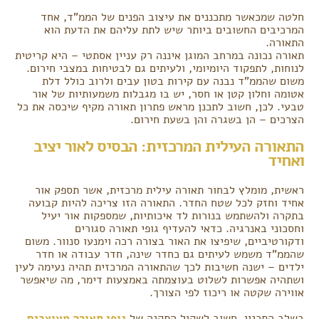
חלטה שמכאשר מתכננים את עיצוב הפנים של הממ"ד, אחד
המרכיבים החשובים ביותר שיש לתת עליהם את הדעת הוא
התאורה.
תאורה נכונה במרחב המוגן איננה רק עניין אסתטי – היא קריטית
לנוחות, לתפקוד היומיומי, ולעיתים גם לבטיחות במצבי חירום.
משום שהממ"ד נבנה עם קירות בטון עבים ולרוב כולל דלת
אטומה וחלון קטן או חסר, יש בו מגבלות משמעותיות של אור
טבעי. לכן, חשוב לתכנן מראש פתרון תאורה מקיף שיכסה את כל
הצרכים – הן בשגרה והן בשעת חירום.
התאורה העילית המרכזית: הבסיס לאור יציב
ואחיד
ראשית, מומלץ לבחור תאורה עילית מרכזית, אשר תספק אור
אחיד וחזק לכל שטח החדר. התאורה הזו צריכה להיות קבועה
בתקרה ולהשתמש בנורות לד איכותיות, שמספקות אור יעיל
וחסכוני באנרגיה. כדאי להעדיף גופי תאורה סגורים
ודקורטיביים, שיפיצו את האור בצורה רכה וימנעו סנוור. משום
שהממ"ד משמש לעיתים גם כחדר שינה, חדר עבודה או חדר
ילדים – ישנה חשיבות לכך שהתאורה המרכזית תהיה נעימה לעין
ושתהיה אפשרות לשלוט בעוצמתה באמצעות דימר, מה שיאפשר
אווירה שקטה או ריכוז לפי הצורך.
בשלב התכנון, חשוב לשקול התקנה של
גופי תאורה מעוצבים