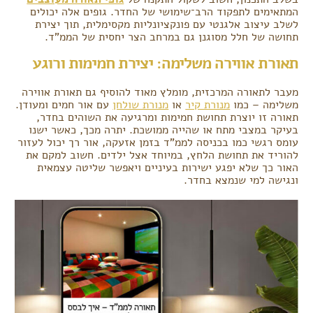
המתאימים לתפקוד הרב־שימושי של החדר. גופים אלה יכולים
לשלב עיצוב אלגנטי עם פונקציונליות מקסימלית, תוך יצירת
תחושה של חלל מסוגנן גם במרחב הצר יחסית של הממ"ד.
תאורת אווירה משלימה: יצירת חמימות ורוגע
מעבר לתאורה המרכזית, מומלץ מאוד להוסיף גם תאורת אווירה
משלימה – כמו
מנורת קיר
או
מנורת שולחן
עם אור חמים ומעודן.
תאורה זו יוצרת תחושת חמימות ומרגיעה את השוהים בחדר,
בעיקר במצבי מתח או שהייה ממושכת. יתרה מכך, כאשר ישנו
עומס רגשי כמו בכניסה לממ"ד בזמן אזעקה, אור רך יכול לעזור
להוריד את תחושת הלחץ, במיוחד אצל ילדים. חשוב למקם את
האור כך שלא יפגע ישירות בעיניים ויאפשר שליטה עצמאית
ונגישה למי שנמצא בחדר.