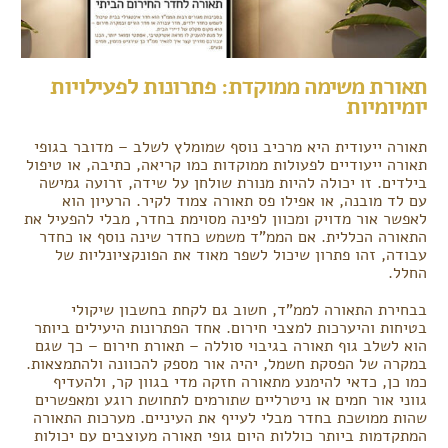
תאורת משימה ממוקדת: פתרונות לפעילויות
יומיומיות
תאורה ייעודית היא מרכיב נוסף שמומלץ לשלב – מדובר בגופי
תאורה ייעודיים לפעולות ממוקדות כמו קריאה, כתיבה, או טיפול
בילדים. זו יכולה להיות מנורת שולחן על שידה, זרועה גמישה
עם לד מובנה, או אפילו פס תאורה צמוד לקיר. הרעיון הוא
לאפשר אור מדויק ומכוון לפינה מסוימת בחדר, מבלי להפעיל את
התאורה הכללית. אם הממ"ד משמש כחדר שינה נוסף או כחדר
עבודה, זהו פתרון שיכול לשפר מאוד את הפונקציונליות של
החלל.
בבחירת התאורה לממ"ד, חשוב גם לקחת בחשבון שיקולי
בטיחות והיערכות למצבי חירום. אחד הפתרונות היעילים ביותר
הוא לשלב גוף תאורה בגיבוי סוללה – תאורת חירום – כך שגם
במקרה של הפסקת חשמל, יהיה אור מספק להכוונה ולהתמצאות.
כמו כן, כדאי להימנע מתאורה חזקה מדי בגוון קר, ולהעדיף
גווני אור חמים או ניטרליים שתורמים לתחושת רוגע ומאפשרים
שהות ממושכת בחדר מבלי לעייף את העיניים. מערכות התאורה
המתקדמות ביותר כוללות היום גופי תאורה מעוצבים עם יכולות