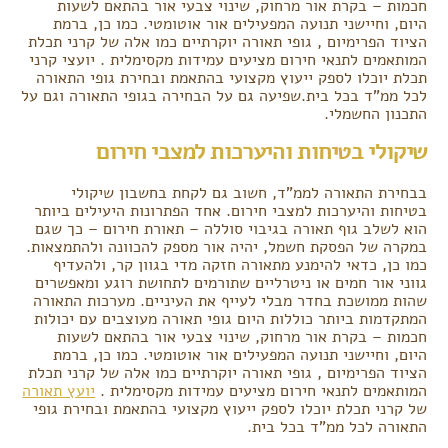
חכמות – בקרת אור מרחוק, שינוי צבעי אור בהתאם לשעות
היום, וחיישני תנועה המפעילים אור אוטומטי. כמו כן, ברמת
הציוד הפרימיום , גופי תאורה יוקרתיים כמו אלה של קרני תכלת
המותאמים לתנאי חירום מציעים עמידות מקסימלית . יועצי קרני
תכלת יוכלו לספק ייעוץ מקצועי בהתאמת ובחירת גופי התאורה
לכל ממ"ד בכל בית.שפיעה גם על הבחירה בגופי התאורה וגם על
התכנון החשמלי.
שיקולי בטיחות והיערכות למצבי חירום
בבחירת התאורה לממ"ד, חשוב גם לקחת בחשבון שיקולי
בטיחות והיערכות למצבי חירום. אחד הפתרונות היעילים ביותר
הוא לשלב גוף תאורה בגיבוי סוללה – תאורת חירום – כך שגם
במקרה של הפסקת חשמל, יהיה אור מספק להכוונה ולהתמצאות.
כמו כן, כדאי להימנע מתאורה חזקה מדי בגוון קר, ולהעדיף
גווני אור חמים או ניטרליים שתורמים לתחושת רוגע ומאפשרים
שהות ממושכת בחדר מבלי לעייף את העיניים. מערכות התאורה
המתקדמות ביותר כוללות היום גופי תאורה מעוצבים עם יכולות
חכמות – בקרת אור מרחוק, שינוי צבעי אור בהתאם לשעות
היום, וחיישני תנועה המפעילים אור אוטומטי. כמו כן, ברמת
הציוד הפרימיום , גופי תאורה יוקרתיים כמו אלה של קרני תכלת
המותאמים לתנאי חירום מציעים עמידות מקסימלית .
יועץ תאורה
של קרני תכלת יוכלו לספק ייעוץ מקצועי בהתאמת ובחירת גופי
התאורה לכל ממ"ד בכל בית.