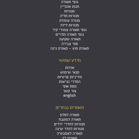
גופי תאורה
חנות אונליין
מנורות
מנורות תליה
מנורה עומדת
מנורות לילה
גופי תאורה צמודי קיר
גופי תאורה תלויים
תאורה שקועה
פסי צבירה
תאורת חוץ - תאורת גינה
מידע שמושי
אודות
תנאי שימוש
מדיניות פרטיות
הסדרי נגישות
מפת אתר
צור קשר
english
מאמרים נבחרים
תאורה לסלון
תאורה למטבח
מנורות לחדרי ילדים
מנורות לחדר שינה
תאורה לאמבטיה
תאורת לד