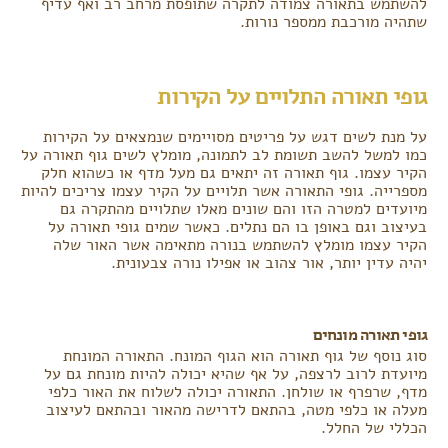
להשתמש בתאורה צמודה לתקרה שתופסת מרחב רב ואף עדיף
שתהיה מורכבת ממספר נורות.
גופי תאורה התלויים על הקירות
על מנת לשים דגש על פריטים מסויימים שנמצאים על הקירות
כמו למשל להשב תשומת לב לתמונה, מומלץ לשים גוף תאורה על
הקיר עצמו. גוף תאורה זה יתאים גם מעל מדף או כשהוא חלק
מספרייה. גופי התאורה אשר תלויים על הקיר עצמו צריכים להיות
מיועדים למטרה הזו והם שונים מאלו שתלויים מהתקרה גם
בעיצוב וגם באופן בו הם נתלים. כאשר שמים גופי תאורה על
הקיר עצמו מומלץ להשתמש בנורה מתאימה אשר האור שלה
יהיה עדין יותר, אור צהוב או אפילו נורה צבעונית.
גופי תאורה מונחים
סוג נוסף של גוף תאורה הוא הגוף המונח. התאורה המונחת
מיועדת לרוב לרצפה, על אף שהיא יכולה להיות מונחת גם על
מדף, שרפרף או שולחן. התאורה יכולה לשלוח את האור כלפי
מעלה או כלפי מטה, בהתאם לדרישה מהאור ובהתאם לעיצוב
הכללי של החלל.