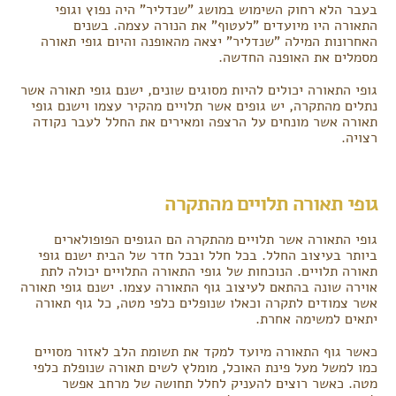
בעבר הלא רחוק השימוש במושג "שנדליר" היה נפוץ וגופי
התאורה היו מיועדים "לעטוף" את הנורה עצמה. בשנים
האחרונות המילה "שנדליר" יצאה מהאופנה והיום גופי תאורה
מסמלים את האופנה החדשה.
גופי התאורה יכולים להיות מסוגים שונים, ישנם גופי תאורה אשר
נתלים מהתקרה, יש גופים אשר תלויים מהקיר עצמו וישנם גופי
תאורה אשר מונחים על הרצפה ומאירים את החלל לעבר נקודה
רצויה.
גופי תאורה תלויים מהתקרה
גופי התאורה אשר תלויים מהתקרה הם הגופים הפופולארים
ביותר בעיצוב החלל. בכל חלל ובכל חדר של הבית ישנם גופי
תאורה תלויים. הנוכחות של גופי התאורה התלויים יכולה לתת
אוירה שונה בהתאם לעיצוב גוף התאורה עצמו. ישנם גופי תאורה
אשר צמודים לתקרה וכאלו שנופלים כלפי מטה, כל גוף תאורה
יתאים למשימה אחרת.
כאשר גוף התאורה מיועד למקד את תשומת הלב לאזור מסויים
כמו למשל מעל פינת האוכל, מומלץ לשים תאורה שנופלת כלפי
מטה. כאשר רוצים להעניק לחלל תחושה של מרחב אפשר