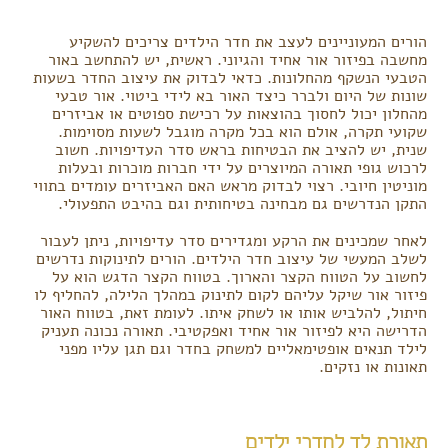
הורים המעוניינים לעצב את חדר הילדים צריכים להשקיע
מחשבה בפיזור אור אחיד והגיוני. ראשית, יש להתחשב באור
הטבעי הנשקף מהחלונות. כדאי לבדוק את עיצוב החדר בשעות
שונות של היום ולברר כיצד האור בא לידי ביטוי. אור טבעי
מהחלון יכול לחסוך בהוצאות על רכישת ספוטים או אביזרים
שקועי תקרה, אולם הוא בכל מקרה מוגבל לשעות מסוימות.
שנית, יש להציב את הבטיחות בראש סדר העדיפויות. חשוב
לרכוש גופי תאורה המיוצרים על ידי חברות מוכרות ובעלות
מוניטין חיובי. רצוי לבדוק מראש האם האביזרים עומדים בתווי
התקן הנדרשים גם מבחינה בטיחותית וגם בהיבט התפעולי.
לאחר שמכינים את הרקע ומגדירים סדר עדיפויות, ניתן לעבור
לשלב המעשי של עיצוב חדר הילדים. הורים לתינוקות נדרשים
לחשוב על הטווח הקצר והארוך. בטווח הקצר הדגש הוא על
פיזור אור שיקל עליהם לקום לתינוק במהלך הלילה, להחליף לו
חיתול, להלביש אותו או לשחק איתו. לעומת זאת, בטווח האור
הדרישה היא לפיזור אור אחיד ואפקטיבי. תאורה נכונה תעניק
לילד תנאים אופטימאליים למשחק בחדר וגם תגן עליו מפני
תאונות או נזקים.
תאורת לד לחדרי ילדים