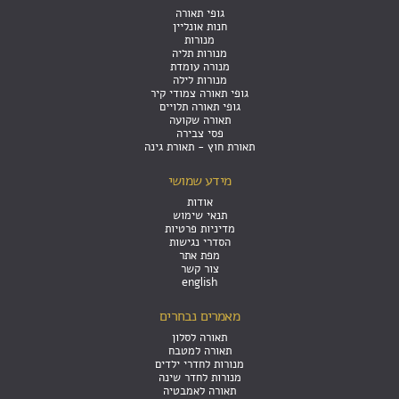
גופי תאורה
חנות אונליין
מנורות
מנורות תליה
מנורה עומדת
מנורות לילה
גופי תאורה צמודי קיר
גופי תאורה תלויים
תאורה שקועה
פסי צבירה
תאורת חוץ - תאורת גינה
מידע שמושי
אודות
תנאי שימוש
מדיניות פרטיות
הסדרי נגישות
מפת אתר
צור קשר
english
מאמרים נבחרים
תאורה לסלון
תאורה למטבח
מנורות לחדרי ילדים
מנורות לחדר שינה
תאורה לאמבטיה