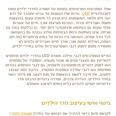
אחד הפתרונות המרשימים בתחום של תאורה לחדרי ילדים קשור
לטכנולוגיית
LED
. נורות אלו נשענות על גביש שעובד על זרם
ישר ולא חלופי. המשמעות היא קודם כל חיסכון עצום בהוצאות
חשמל ואנרגיית קירור. הנורות מציעות אורך חיים של עשרות
אלפי שעות גם בשימוש אינטנסיבי ויום יומי. הן נדלקות בתוך ננו
שניות, אינן נשחקות ורמת הבטיחות שלהן גבוהה גם בהשוואה
לכל נורה אחרת. השוואה בין נורות על בסיס פרמטרים כמו זמן
הצתה, נצילות הפקת אור, אורך חיים ואביזרים נלווים לא
משאירה מקום לספק לגבי האטרקטיביות שלהן בחדרי ילדים.
הורים המתלבטים לגבי שילוב תאורת LED בחדרי ילדים מוזמנים
להתייעץ עם מעצבי פנים או אנשי מקצוע. התפקיד של מומחים
הוא לספק להורים פרספקטיבה חיצונית, גם לגבי השימוש בנורות
מסוימות וגם לגבי עמידה במסגרת התקציב. בניגוד למה שנהוג
לחשוב, אין סיבה לשאת בהוצאות על מנת לעצב את פיזור האור
בחדר הילדים. הגדרת צרכים, עמידה ביעדים וגיבוש סדר
עדיפויות יעניקו להורים כלים נוחים לעיצוב משתלם.
ביטוי אישי בעיצוב חדר הילדים
לקראת סיום כדאי להזכיר את הנושא של בחירת
תאורה לחדרי