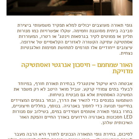
גופי תאורה מעוצבים יכולים למלא תפקיד משמעותי ביצירת
סביבה ביתית מסוגננת וחמימה. שקלו אפשרויות כמו מנורות
תליון או פמוטים לקיר בגרסאות וינטג' או רטרו, המעוררות
אסתטיקה עתיקה הקשורה לאזורים הקלאסיים של אירופה.
עיצובים ייחודיים אלו תורמים לתחושת חמימות ואלגנטיות
נצחית.
האור שמחמם – חיסכון אנרגטי ואסתטיקה
מדויקת
אבטחה היא שיקול אינטגרלי בבחירת תאורת חורף, במיוחד
לבעלי בתים צמודי קרקע. שביל מואר היטב לא רק משפר את
המשיכה האסתטית אלא גם מבטיח בטיחות.
השתמשו בפנסים כדי להאיר את הדרך, ובחר בגופים המצוידים
בחיישני תנועה כדי לחסוך באנרגיה. בנוסף, בחללים חיצוניים,
בחרו בגופי תאורה אטומים ועמידים במים, בשילוב עם מנורות
LED חסכונות באנרגיה הידועים באורך החיים והפקת האור
האיכותית שלהן.
לסיכום, בחירת גופי התאורה הנכונים לחורף היא הרבה מעבר