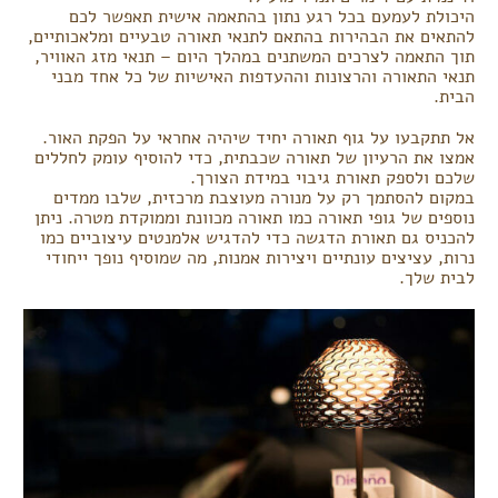
היכולת לעמעם בכל רגע נתון בהתאמה אישית תאפשר לכם
להתאים את הבהירות בהתאם לתנאי תאורה טבעיים ומלאכותיים,
תוך התאמה לצרכים המשתנים במהלך היום – תנאי מזג האוויר,
תנאי התאורה והרצונות וההעדפות האישיות של כל אחד מבני
הבית.
אל תתקבעו על גוף תאורה יחיד שיהיה אחראי על הפקת האור.
אמצו את הרעיון של תאורה שכבתית, כדי להוסיף עומק לחללים
שלכם ולספק תאורת גיבוי במידת הצורך.
במקום להסתמך רק על מנורה מעוצבת מרכזית, שלבו ממדים
נוספים של גופי תאורה כמו תאורה מכוונת וממוקדת מטרה. ניתן
להכניס גם תאורת הדגשה כדי להדגיש אלמנטים עיצוביים כמו
נרות, עציצים עונתיים ויצירות אמנות, מה שמוסיף נופך ייחודי
לבית שלך.