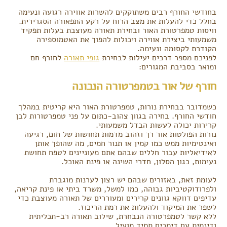
בחודשי החורף רבים משתוקקים להשרות אווירה רגועה ונעימה
בחלל כדי להעלות את מצב הרוח על רקע התפאורה הסגרירית.
וויסות טמפרטורת האור ובחירת תאורה מעוצבת בעלות תפקיד
משמעותי ביצירת אווירה ויכולות להפוך את האטמוספירה
הקודרת לקסומה ונעימה.
לפניכם מספר דרכים יעילות לבחירת
גופי תאורה
לחורף חם
ומואר בסביבת המגורים:
חורף של אור בטמפרטורה הנכונה
כשמדובר בבחירת נורות, טמפרטורת האור היא קריטית במהלך
חודשי החורף. בחירה בגוון צהוב-כתום על פני טמפרטורות לבן
קרירות יכולה לעשות הבדל משמעותי.
נורות הפולטות אור רך וזהוב מדמות תחושות של חום, רגיעה
ואינטימיות ממש כמו קמין או תנור חמים, מה שהופך אותן
לאידיאליות עבור חללים שבהם אתם מעוניינים לטפח תחושת
נעימות, כגון הסלון, חדרי השינה או פינת האוכל.
לעומת זאת, באזורים שבהם יש רצון לערנות מוגברת
ולפרודוקטיביות גבוהה, כמו למשל, משרד ביתי או פינת קריאה,
עדיפים דווקא גוונים קרירים ומעוררים של תאורה מעוצבת כדי
לשפר את המיקוד ולהעלות את רמת הריכוז.
ללא קשר לטמפרטורה הנבחרת, שילוב תאורה רב-תכליתית
ודינמית עם דימרים תמיד מועיל.