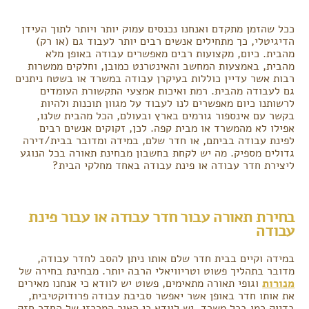
ככל שהזמן מתקדם ואנחנו נכנסים עמוק יותר ויותר לתוך העידן
הדיגיטלי, כך מתחילים אנשים רבים יותר לעבוד גם (או רק)
מהבית. כיום, מקצועות רבים מאפשרים עבודה באופן מלא
מהבית, באמצעות המחשב והאינטרנט כמובן, וחלקים ממשרות
רבות אשר עדיין כוללות בעיקרן עבודה במשרד או בשטח ניתנים
גם לעבודה מהבית. רמת ואיכות אמצעי התקשורת העומדים
לרשותנו כיום מאפשרים לנו לעבוד על מגוון תוכנות ולהיות
בקשר עם אינספור גורמים בארץ ובעולם, הכל מהבית שלנו,
אפילו לא מהמשרד או מבית קפה. לכן, זקוקים אנשים רבים
לפינת עבודה בביתם, או חדר שלם, במידה ומדובר בבית/דירה
גדולים מספיק. מה יש לקחת בחשבון מבחינת תאורה בכל הנוגע
ליצירת חדר עבודה או פינת עבודה באחד מחלקי הבית?
בחירת תאורה עבור חדר עבודה או עבור פינת
עבודה
במידה וקיים בבית חדר שלם אותו ניתן להסב לחדר עבודה,
מדובר בתהליך פשוט וטריוויאלי הרבה יותר. מבחינת בחירה של
מנורות
וגופי תאורה מתאימים, פשוט יש לוודא כי אנחנו מאירים
את אותו חדר באופן אשר יאפשר סביבת עבודה פרודוקטיבית,
בדיוק כמו בכל משרד. יש לוודא כי האור המרכזי של החדר חזק