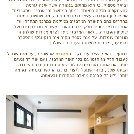
ובהיר מספיק, כי הוא ממוקם בנקודה אשר אינה גורמת
להשתקפות חזקה במיוחד במסך המחשב וכי אנחנו "מתגברים"
את שולחן העבודה עצמו בנקודת תאורה, מה שחשוב במיוחד
בחדרים בהם התאורה המרכזים ממוקמת במרכז התקרה, אז
אנחנו וודאי נסתיר חלק ניכר מהאור כאשר אנחנו רוכנים מעל
שולחן העבודה… לאור המרכזי ניתן לצרף מנורות שולחן או
מנורות עומדות, על מנת לספק מקור אור חזק ונקי מהסתרה
והפרעה, ישירות למשטח העבודה בשולחן.
בנוסף, כדאי להציב עוד נקודת
תאורה
או שתיים, על מנת שנוכל
לעבוד חלק מן הזמן גם בלי האור המרכזי, ועם אור רך ונעים
יותר. אם אנחנו מתכננים לבלות שעות רבות בחדר העבודה
הביתי שלנו, כדאי שנוכל ליצור בו גם הרגשה נינוחה ונעימה
יותר, ולא רק סביבה מוארת בבהירות ובעצמה.