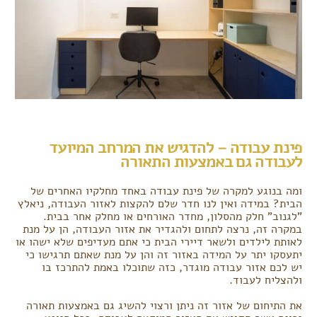
פינת עבודה – להדגיש את המרחב המיועד
לעבודה גם באמצעות התאורה
ומה בנוגע למקרה של פינת עבודה באחד מחלקיו האחרים של
הבית? במידה ואין לנו חדר שלם להקצות לאזור העבודה, ניאלץ
"לגנוב" חלק מהסלון, מחדר האורחים או מחלק אחר בבית.
במקרה זה, נרצה לתחום ולהגדיר את אזור העבודה, הן על מנת
לאותת לילדים ולשאר דיירי הבית כי אתם מעדיפים שלא ישהו או
יתעסקו יתר על המידה באזור זה והן על מנת שאתם תרגישו כי
יש לכם אזור עבודה מוגדר, כזה שתוכלו באמת להתרכז בו
ולהצליח לעבוד.
את התיחום של אזור זה ניתן ורצוי להשיג גם באמצעות תאורה