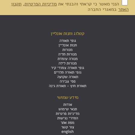
הנני מאשר כי קראתי והבנתי את
מדיניות הפרטיות
,
תקנון
האתר
במאגרי החברה
קטלוג וחנות אונליין
גופי תאורה
חנות אונליין
מנורות
מנורות תליה
מנורה עומדת
מנורות לילה
גופי תאורה צמודי קיר
גופי תאורה תלויים
תאורה שקועה
פסי צבירה
תאורת חוץ - תאורת גינה
מידע שמושי
אודות
תנאי שימוש
מדיניות פרטיות
הסדרי נגישות
מפת אתר
צור קשר
english