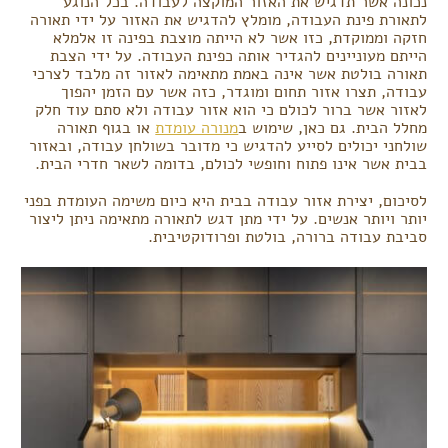
נכונה אשר תדגיש את האזור המוקצה לעבודה. בכל הנוגע
לתאורת פינת העבודה, מומלץ להדגיש את האזור על ידי תאורה
חזקה וממוקדת, כזו אשר לא הייתה מוצבת בפינה זו אלמלא
הייתם מעוניינים להגדיר אותה כפינת העבודה. על ידי הצבת
תאורה בולטת אשר אינה באמת מתאימה לאזור זה מלבד לצרכי
עבודה, תצרו אזור תחום ומוגדר, כזה אשר עם הזמן יהפוך
לאזור אשר ברור לכולם כי הוא אזור עבודה ולא סתם עוד חלק
מחלל הבית. גם כאן, שימוש ב
מנורה עומדת
או בגוף תאורה
שולחני יכולים לסייע להדגיש כי מדובר בשולחן עבודה, ובאזור
בבית אשר אינו פתוח וחופשי לכולם, בדומה לשאר חדרי הבית.
לסיכום, יצירת אזור עבודה בבית היא כיום משימה העומדת בפני
יותר ויותר אנשים. על ידי מתן דגש לתאורה מתאימה ניתן ליצור
סביבת עבודה ברורה, בולטת ופרודוקטיבית.