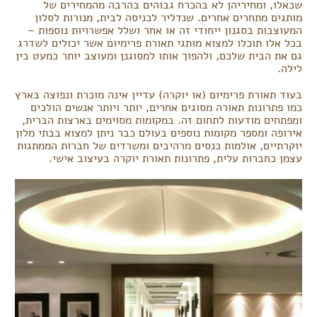
שכאלו, ומחיריהן לא בהכרח גבוהים בהרבה מהמחירים של
מותגים מתחרים אחרים. שנדליר לכניסה לבית, מנורות לסלון
המעוצבות בסגנון ייחודי זה או אחר ושלל אפשרויות נוספות –
בכל אלו תוכלו למצוא מותגי תאורת פרימיום אשר יכולים לשדרג
גם את הבית שלכם, ולהפוך אותו למסוגנן ומעוצב יותר כמעט בין
לילה.
בעוד תאורת פרימיום (או יוקרה) עדיין אינה מוכרת ונפוצה בארץ
כמו פתרונות תאורה מסוגים אחרים, יותר ויותר אנשים הולכים
ומפתחים מודעות לתחום זה. במקומות מסוימים בארצות הברית,
אירופה ומספר מקומות נוספים בעולם כבר ניתן למצוא בבתי מלון
יוקרתיים, אולמות כנסים מרהיבים ומשרדים של חברות הממתגות
עצמן כחברות עלית, פתרונות תאורת יוקרה בעיצוב אישי.