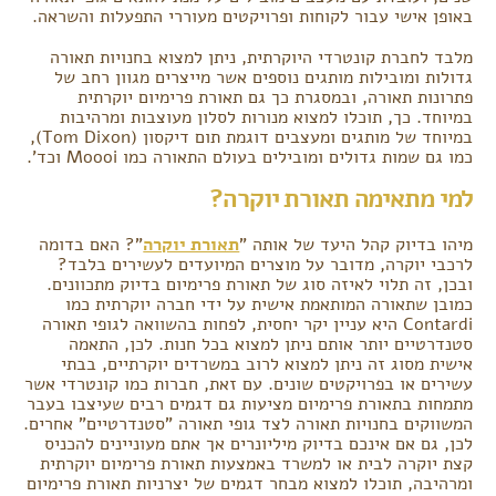
באופן אישי עבור לקוחות ופרויקטים מעוררי התפעלות והשראה.
מלבד לחברת קונטרדי היוקרתית, ניתן למצוא בחנויות תאורה
גדולות ומובילות מותגים נוספים אשר מייצרים מגוון רחב של
פתרונות תאורה, ובמסגרת כך גם תאורת פרימיום יוקרתית
במיוחד. כך, תוכלו למצוא מנורות לסלון מעוצבות ומרהיבות
במיוחד של מותגים ומעצבים דוגמת תום דיקסון (Tom Dixon),
כמו גם שמות גדולים ומובילים בעולם התאורה כמו Moooi וכד'.
למי מתאימה תאורת יוקרה?
מיהו בדיוק קהל היעד של אותה "
תאורת יוקרה
"? האם בדומה
לרכבי יוקרה, מדובר על מוצרים המיועדים לעשירים בלבד?
ובכן, זה תלוי לאיזה סוג של תאורת פרימיום בדיוק מתכוונים.
כמובן שתאורה המותאמת אישית על ידי חברה יוקרתית כמו
Contardi היא עניין יקר יחסית, לפחות בהשוואה לגופי תאורה
סטנדרטיים יותר אותם ניתן למצוא בכל חנות. לכן, התאמה
אישית מסוג זה ניתן למצוא לרוב במשרדים יוקרתיים, בבתי
עשירים או בפרויקטים שונים. עם זאת, חברות כמו קונטרדי אשר
מתמחות בתאורת פרימיום מציעות גם דגמים רבים שעיצבו בעבר
המשווקים בחנויות תאורה לצד גופי תאורה "סטנדרטיים" אחרים.
לכן, גם אם אינכם בדיוק מיליונרים אך אתם מעוניינים להכניס
קצת יוקרה לבית או למשרד באמצעות תאורת פרימיום יוקרתית
ומרהיבה, תוכלו למצוא מבחר דגמים של יצרניות תאורת פרימיום