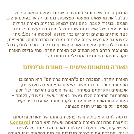
המגוון הרחב של מותגים ומוצרים שונים בעולם התאורה יכול
לבלבל את מי שאינו מתעסק ספציפית בתחום זה או בעולם עיצוב
הפנים. בניגוד לעבר, כיום ניתן למצוא בחנויות תאורה גדולות
מספר עצום של אפשרויות שונות ושל מותגים ומעצבים שונים.
לצד מותגים נפוצים ומוכרים כמו moooi, astro או flos ניתן
למצוא גם לא מעט שמות עלומים ומוכרים הרבה פחות. ספציפית,
תחום שלם בתוך עולם התאורה אשר אינו כל כך מוכר לחלק גדול
מהציבור הרחב הוא התחום של תאורת יוקרה. מהי בדיוק תאורת
יוקרה ומיהם המותגים המובילים בתחום זה?
תאורה מותאמת אישית – תאורת פרימיום
תאורת יוקרה, המוכרת גם כ"תאורת פרימיום" היא תחום בו
מתמחות מספר חברות אשר מציעות גופי תאורה מעוצבים,
איכותיים ויוקרתיים במיוחד, כאשר העיצוב והייצור של חלק
מפתרונות התאורה הללו נעשה באופן "אישי" וייעודי, כלומר –
תאורה המותאמת אישית עבור לקוח מסוים או עבור פרויקט
מסוים, על פי מפרט חוזה ספציפי.
דוגמה לחברה מובילה אשר פועלת בתחום של תאורת פרימיום
ומייצרת פתרונות תאורה בהתאמה אישית היא חברת
Contardi
האיטלקית, אשר פועלת בעולם התאורה מזה יותר משלושים
שנים, ועובדת עם מעצבים מובילים על מנת להתאים גופי תאורה