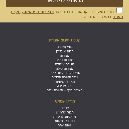
הנני מאשר כי קראתי והבנתי את
מדיניות הפרטיות
,
תקנון
האתר
במאגרי החברה
קטלוג וחנות אונליין
גופי תאורה
חנות אונליין
מנורות
מנורות תליה
מנורה עומדת
מנורות לילה
גופי תאורה צמודי קיר
גופי תאורה תלויים
תאורה שקועה
פסי צבירה
תאורת חוץ - תאורת גינה
מידע שמושי
אודות
תנאי שימוש
מדיניות פרטיות
הסדרי נגישות
מפת אתר