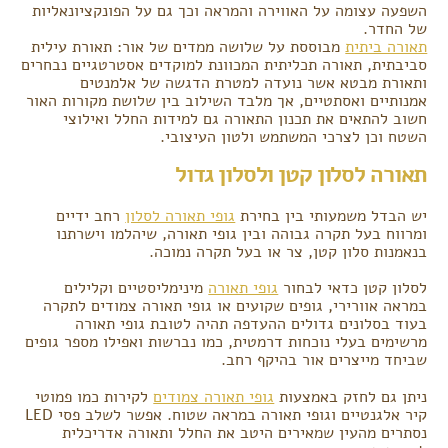
השפעה עצומה על האווירה והמראה וכך גם על הפונקציונאליות
של החדר.
תאורה ביתית
מבוססת על שלושה ממדים של אור: תאורת עילית
סביבתית, תאורה תכליתית המכוונת למוקדים אסטרטגיים נבחרים
ותאורת מבטא אשר נועדה למטרת הדגשה של אלמנטים
אמנותיים ואסתטיים, אך מלבד השילוב בין שלושת מקורות האור
חשוב להתאים את תכנון התאורה גם למידות החלל ואילוצי
השטח וכן לצרכי המשתמש ולטון העיצובי.
תאורה לסלון קטן ולסלון גדול
יש הבדל משמעותי בין בחירת
גופי תאורה לסלון
רחב ידיים
ומרווח בעל תקרה גבוהה ובין גופי תאורה, שיהלמו וישרתנו
בנאמנות סלון קטן, צר או בעל תקרה נמוכה.
לסלון קטן כדאי לבחור
גופי תאורה
מינימליסטיים וקלילים
במראה אוורירי, גופים שקועים או גופי תאורה צמודים לתקרה
בעוד בסלונים גדולים ההעדפה תהיה לטובת גופי תאורה
מרשימים בעלי נוכחות דרמטית, כמו נברשות ואפילו מספר גופים
שביחד מייצרים אור בהיקף רחב.
ניתן גם לחזק באמצעות
גופי תאורה צמודים
לקירות כמו פמוטי
קיר אלגנטיים וגופי תאורה במראה שטוח. אפשר לשלב פסי LED
נסתרים מהעין שמאירים היטב את החלל ותאורה אדריכלית