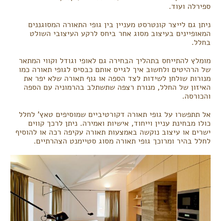
ספירלה ועוד.
ניתן גם לייצר קונטרסט מעניין בין גופי התאורה המסוגננים
המאופיינים בעיצוב מסוג אחר ביחס לרקע העיצובי השולט
בחלל.
מומלץ להתייחס בתהליך הבחירה גם לאופי וגודל וקווי המתאר
של הרהיטים ולחשוב איך לגייס אותם כבסיס לגופי תאורה כמו
מנורות שולחן לשידות לצד הספה או גוף תאורה שלא יפר את
האיזון של החלל, מנורת רצפה שתשתלב בהרמוניה עם הספה
והכורסה.
אל תתפשרו על גופי תאורה דקורטיביים שמוסיפים טאץ' לחלל
כולו מבחינת עניין וייחוד, אישיות ואמירה. ניתן לרכך קווים
ישרים או עיצוב נוקשה באמצעות תאורה עקיפה רכה או להוסיף
לחלל בהיר ומרוכך גופי תאורה מסוג סטיימנט הצהרתיים.