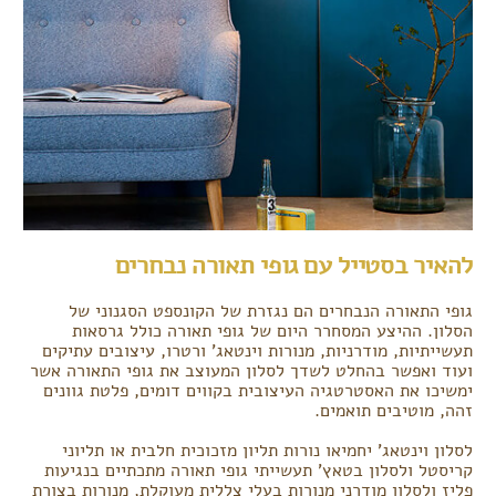
להאיר בסטייל עם גופי תאורה נבחרים
גופי התאורה הנבחרים הם נגזרת של הקונספט הסגנוני של
הסלון. ההיצע המסחרר היום של גופי תאורה כולל גרסאות
תעשייתיות, מודרניות, מנורות וינטאג' ורטרו, עיצובים עתיקים
ועוד ואפשר בהחלט לשדך לסלון המעוצב את גופי התאורה אשר
ימשיכו את האסטרטגיה העיצובית בקווים דומים, פלטת גוונים
זהה, מוטיבים תואמים.
לסלון וינטאג' יחמיאו נורות תליון מזכוכית חלבית או תליוני
קריסטל ולסלון בטאץ' תעשייתי גופי תאורה מתכתיים בנגיעות
פליז ולסלון מודרני מנורות בעלי צללית מעוקלת, מנורות בצורת