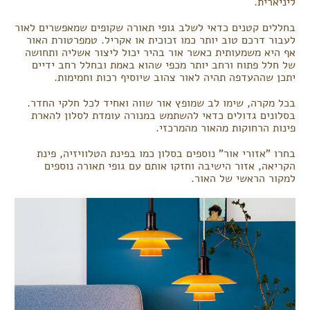
ליניארית.
בחללים קטנים כדאי לשלב גופי תאורה שקופים שמאפשרים לאור
לעבור דרכם טוב יותר כמו זכוכית או אקריל. טמפרטורת האור
אף היא משמעותית כאשר אור בהיר יכול ליצור אשליה ותחושה
של חלל פתוח ורחב יותר מכפי שהוא באמת ובחלל רחב ידיים
יתכן שההעדפה תהיה לאור צהוב שיוסיף רכות וחמימות.
בכל מקרה, שימו לב שמופץ אור שווה ואחיד לכל חלקי החדר.
בסלונים גדולים כדאי להשתמש במנורה עומדת לסלון להארת
פינות הרחוקות מהאור מהמרכזי.
בחרו "אזורי אור" נוספים בסלון כמו בפינת הטלוויזיה, פינת
הקריאה, אזור הישיבה וחזקו אותם עם גופי תאורה נוספים
למקור הראשי של האור.