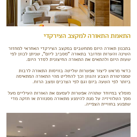
התאמת התאורה למקצב הצירקדי
בתכנון תאורה היום מתחשבים במקצב הצירקדי האחראי למחזור
השינה והערות ומדובר בתאורה "מסביב ליום", שניתן לכוון לפי
שעות היום ולהתאים את התאורה החיצונית לסדר היום.
כדאי מראש ליצור אפשרות שליטה בוויסות התאורה לרבות
טמפרטורת הצבע והגוון וכך להחליט מהי התאורה המתאימה
ביותר לפי השעה ביום וגם לפי הצרכים ומצב הרוח.
מומלץ במיוחד שתהיה אפשרות לעמעם את האורות העיליים מעל
מסך הטלוויזיה על מנת להימנע מתאורה מסנוורת או חזקה מדי
שתפגע בחוויית הצפייה.