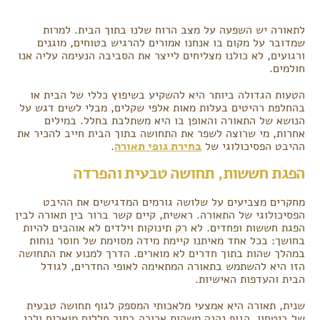
לתאורה יש השפעה על מצב הרוח שלנו בתוך הבית. למרות
שמדובר על מקום בו אנחנו אמורים להרגיש בטוחים, מוגנים
ורגועים, לא כולנו מצליחים לייצר את הסביבה הנעימה עליה אנו
חולמים.
הטעות הגדולה ביותר היא להשקיע בשיפוץ כללי של הבית או
בהחלפת רהיטים בעלות מאות אלפי שקלים, מבלי לשים דגש על
הנושא של התאורה והאופן בו היא משתלבת בחלל. במילים
אחרות, מי שרוצה לשפר את התחושה בתוך הבית חייב להכיר את
ההיבט הפסיכולוגי של
בחירת גופי תאורה
.
הפגת חששות, תחושה טבעית והפרדה
מחקרים מצביעים על שלושה גורמים המדגישים את ההיבט
הפסיכולוגי של התאורה. ראשית, קיים קשר ברור בין תאורה לבין
הפגת חששות ופחדים. לא רק תינוקות וילדים לא אוהבים להיות
בחושך: בכל אחד מאיתנו קיימת מידה מסוימת של חוסר נוחות
במהלך שהות בתוך חדרים לא מוארים. הדרך למנוע את התחושה
הזו היא להשתמש בתאורה המתאימה לאופי החדרים, לגודל
הבית והעדפות האישיות.
שנית, תאורה היא אמצעי מלאכותי המספק לגוף תחושה טבעית
של ביטחון. הגוף נהנה משהות ארוכה בתוך חללים מוארים ולכן