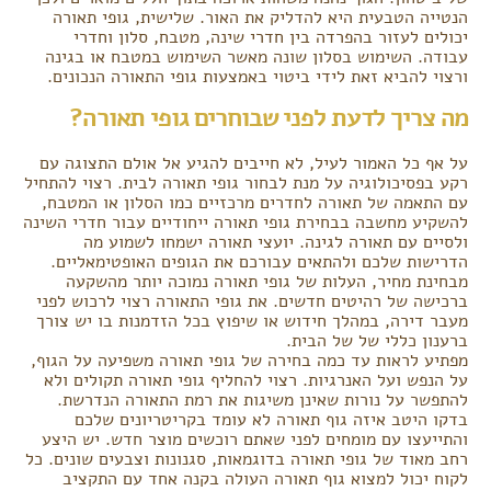
הנטייה הטבעית היא להדליק את האור. שלישית, גופי תאורה
יכולים לעזור בהפרדה בין חדרי שינה, מטבח, סלון וחדרי
עבודה. השימוש בסלון שונה מאשר השימוש במטבח או בגינה
ורצוי להביא זאת לידי ביטוי באמצעות גופי התאורה הנכונים.
מה צריך לדעת לפני שבוחרים גופי תאורה?
על אף כל האמור לעיל, לא חייבים להגיע אל אולם התצוגה עם
רקע בפסיכולוגיה על מנת לבחור גופי תאורה לבית. רצוי להתחיל
עם התאמה של תאורה לחדרים מרכזיים כמו הסלון או המטבח,
להשקיע מחשבה בבחירת גופי תאורה ייחודיים עבור חדרי השינה
ולסיים עם תאורה לגינה. יועצי תאורה ישמחו לשמוע מה
הדרישות שלכם ולהתאים עבורכם את הגופים האופטימאליים.
מבחינת מחיר, העלות של גופי תאורה נמוכה יותר מהשקעה
ברכישה של רהיטים חדשים. את גופי התאורה רצוי לרכוש לפני
מעבר דירה, במהלך חידוש או שיפוץ בכל הזדמנות בו יש צורך
ברענון כללי של של הבית.
מפתיע לראות עד כמה בחירה של גופי תאורה משפיעה על הגוף,
על הנפש ועל האנרגיות. רצוי להחליף גופי תאורה תקולים ולא
להתפשר על נורות שאינן משיגות את רמת התאורה הנדרשת.
בדקו היטב איזה גוף תאורה לא עומד בקריטריונים שלכם
והתייעצו עם מומחים לפני שאתם רוכשים מוצר חדש. יש היצע
רחב מאוד של גופי תאורה בדוגמאות, סגנונות וצבעים שונים. כל
לקוח יכול למצוא גוף תאורה העולה בקנה אחד עם התקציב