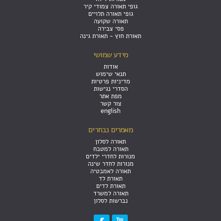
גופי תאורה צמודי קיר
גופי תאורה תלויים
תאורה שקועה
פסי צבירה
תאורת חוץ - תאורת גינה
מידע שמושי
אודות
תנאי שימוש
מדיניות פרטיות
הסדרי נגישות
מפת אתר
צור קשר
english
מאמרים נבחרים
תאורה לסלון
תאורה למטבח
מנורות לחדרי ילדים
מנורות לחדר שינה
תאורה לאמבטיה
תאורת לד
תאורת לדים
תאורה למשרד
נברשות לסלון