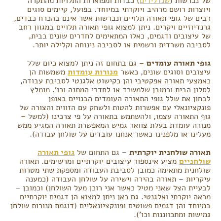
של נברשות (
שנדלירים
) כבדות ומפוארות התלויות מהתקרה
ויוצרות רושם מרהיב ויוקרתי במיוחד. בפועל, קיימים סוגים
רבים של גופי תאורה תלויים ונברשות אשר אינם בהכרח כבדים,
גרנדיוזיים ויקרים. ניתן למצוא גופי תאורה תלויים במגוון רחב
של עיצובים ודגמים, כאלו המתאימים לחדרים שונים בבית,
לסביבה משרדית ורשמית או לסביבה נינוחה וקלילה יותר.
גופי תאורה עומדים
– גם בתחום זה ניתן למצוא כיום שלל
עיצובים וסוגים שונים, כאשר
מנורות עומדות
משמשות הן
כאמצעי תאורה אפקטיבי והן כקישוט אלגנטי לסביבת עבודה,
לסלון הבית וכמובן שלמשרד או לחדרי המתנה וכו'. מומלץ
לבחון את שלל גופי התאורה העומדים הבנויים באופן
פונקציונאלי עם אפשרות להטות ולשחק עם הזווית והצורה של
גוף התאורה עצמו, ולהשתמש בתאורה על פי צרכינו (למשל –
מנורה עומדת בעלת צוואר גמיש המאפשרת תאורה המגיע ממש
מעלינו או מלפנינו כאשר אנחנו עובדים על שולחן עבודה).
תאורה שולחנית יוקרתית
– גם התחום של
גופי תאורה
שולחניים
מציע אינספור עיצובים יוקרתיים ומרשימים. תאורה
שולחנית מתאימה כמובן לסביבת העבודה ומספקת שתי מטרות
עיקריות – תאורה בהירה וישירה על שולחן העבודה (כמענה
לבעיית הצל שאני מטיל כאשר אני רוכן מעל השולחן) וכמובן –
מראה יוקרתי ואלגנטי. גם כאן ניתן למצוא הן דגמים יוקרתיים
במיוחד והן דגמים פשוטים ופונקציונאליים (דוגמת מנורות שולחן
גמישות ומתכווננות וכו').