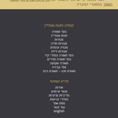
האתר
במאגרי החברה
קטלוג וחנות אונליין
גופי תאורה
חנות אונליין
מנורות
מנורות תליה
מנורה עומדת
מנורות לילה
גופי תאורה צמודי קיר
גופי תאורה תלויים
תאורה שקועה
פסי צבירה
תאורת חוץ - תאורת גינה
מידע שמושי
אודות
תנאי שימוש
מדיניות פרטיות
הסדרי נגישות
מפת אתר
צור קשר
english