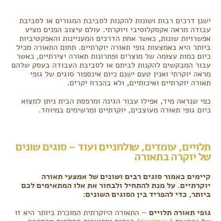
ישנן דרכים רבות ושונות להקנות לסביבת המגורים או לסביבת
עבודה מראה אקסקלוסיבי ויוקרתי. עולם עיצוב הפנים מציע
אפשרויות שונות, כאשר אחת הדרכים המעניינות והאפקטיביות
ביותר היא באמצעות גופי תאורה יוקרתיים. תחום התאורה מכיל
כיום כמות עצומה של מוצרים ופתרונות תאורה יצירתיים, כאשר
עבור המבקשים להקנות לביתם או לסביבת העבודה בעסק שלהם
מראה יוקרתי ואנין טעם ישנם כיום אינספור סוגים של גופי
תאורה יוקרתיים ואיכותיים, ולא בהכרח יקרים.
כפי שנראה מיד, אפילו עבור הגינה ומרפסת הבית ניתן למצוא
כיום גופי תאורה מעוצבים, יוקרתיים ומרשימים במיוחד.
תלויים, עומדים, שולחניים ועוד – סוגים שונים
של יוקרה בתאורה
קיימים כאמור סוגים רבים ושונים של אמצעי תאורה
יוקרתיים. על מנת להתחיל ולבחור את אלו המתאימים לכם
ביותר, כדי להפריד בין הסוגים השונים:
גופי תאורה תלויים
– התאורה היוקרתית המוכרת ביותר היא זו