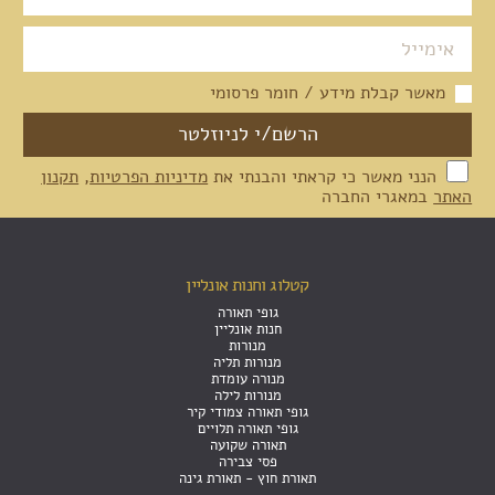
מאשר קבלת מידע / חומר פרסומי
הנני מאשר כי קראתי והבנתי את
מדיניות הפרטיות
,
תקנון
האתר
במאגרי החברה
קטלוג וחנות אונליין
גופי תאורה
חנות אונליין
מנורות
מנורות תליה
מנורה עומדת
מנורות לילה
גופי תאורה צמודי קיר
גופי תאורה תלויים
תאורה שקועה
פסי צבירה
תאורת חוץ - תאורת גינה