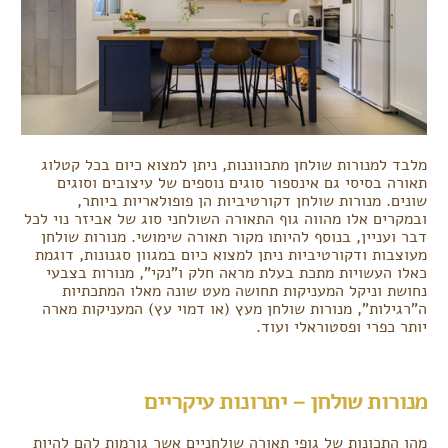
מלבד למנורות שולחן מתכווננות, ניתן למצוא כיום בכל קטלוג
תאורה בסיסי גם אינספור סוגים נוספים של עיצובים וסוגים
שונים. מנורות שולחן דקורטיביות הן פופולאריות ביותר,
ובמקרים אלו מהווה גוף התאורה השולחני סוג של אביזר נוי לכל
דבר ועניין, בנוסף להיותו מקור תאורה שימושי. מנורות שולחן
מעוצבות ודקורטיביות ניתן למצוא כיום במגוון סגנונות, דוגמת
כאלו העשויות מתכת בעלת מראה חלק ו"נקי", מנורות בצבעי
נחושת וניקל המעניקות תחושה מעט שונה מאלו המתכתיות
ה"רגילות", מנורות שולחן מעץ (או דמוי עץ) המעניקות מארה
יותר כפרי ופסטוראלי ועוד.
מנורות שולחן – יתרונות עיקריים
מהן התכונות של גופי תאורה שולחניים אשר גורמות להם להיות