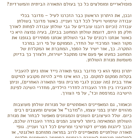
פופולאריים ומומלצים כל כך בעולם התאורה הביתית והמשרדית?
ובכן, את היתרון הראשון כבר הזכרנו לעיל – מדובר בכלי
עבודה שימושי ויעיל לכל דבר ועניין. כאשר מדובר בשולחן
עבודה (וכיום רובנו עובדים על גבי שולחן עבודה לפחות לאורך
חלק מן היום, דוגמת שולחן המחשב בבית), בעיה נפוצה היא כי
כאשר אנחנו רכונים על גבי השולחן אנחנו מסתירים בגופנו את
מקור האור המרכזי של החדר, הממוקם על פי רוב במרכז
התקרה. כך, אור ישיר על הספר, המחברת או המקלדת של
המחשב כמעט אף פעם אינו מתקבל ישירות, ולצורך כך בדיוק
משמשת מנורת השולחן.
יתרון נוסף הוא כי מדובר בגוף תאורה נייד אותו ניתן להעביר
בקלות ממקום למקום. כך, הוא אינו חייב להיות מקובע למיקום
אחד בבית (מה שנכון לגבי מרבית גופי התאורה האחרים), וניתן
להעבירו בין חדר העבודה לחדרי הילדים, מחדרי השינה לפינת
הישיבה במרפסת וכד', על פי הצורך.
וכאמור, גם המאפיינים האסתטיים של מנורות שולחן מעוצבות
מהווים יתרון בפני עצמו, ה"מדבר" אל אנשים ומעצבים רבים
כיום. שלל העיצובים השונים והמגוונים מאפשר לבחור את מנורת
השולחן המתאימה ביותר לעיצוב הפנים בחדר העבודה שלכם,
ובכך ליהנות מפריט דקורטיבי ומרשים לכל דבר ועניין. גופי
תאורה שולחניים מתאפיינים לרוב במראה מתוחכם ואלגנטי, או
לחילופין תורמים לאווירת הביתיות החמימה המאפיינת חלקים