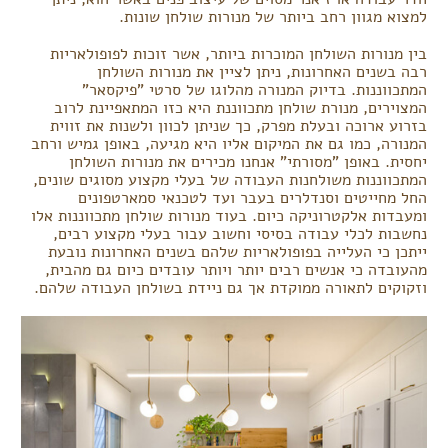
למצוא מגוון רחב ביותר של מנורות שולחן שונות.
בין מנורות השולחן המוכרות ביותר, אשר זוכות לפופולאריות
רבה בשנים האחרונות, ניתן לציין את מנורות השולחן
המתכווננות. בדיוק המנורה מהלוגו של סרטי "פיקסאר"
המצוירים, מנורת שולחן מתכווננת היא כזו המתאפיינת לרוב
בזרוע ארוכה ובעלת מפרק, כך שניתן לכוון ולשנות את זווית
המנורה, כמו גם את המיקום אליו היא מגיעה, באופן גמיש ורחב
יחסית. באופן "מסורתי" אנחנו מכירים את מנורות השולחן
המתכווננות משולחנות העבודה של בעלי מקצוע מסוגים שונים,
החל מחייטים וסנדלרים בעבר ועד לטכנאי סמארטפונים
ומעבדות אלקטרוניקה כיום. בעוד מנורות שולחן מתכווננות אלו
נחשבות לכלי עבודה בסיסי וחשוב עבור בעלי מקצוע רבים,
ייתכן כי העלייה בפופולאריות שלהם בשנים האחרונות נובעת
מהעובדה כי אנשים רבים יותר ויותר עובדים כיום גם מהבית,
וזקוקים לתאורה ממוקדת אך גם ניידת בשולחן העבודה שלהם.