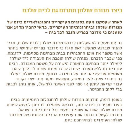
כיצד מנורת שולחן תתרום גם לבית שלכם
לאחר שעסקנו מעט בסוגים העיקריים והפופולאריים כיום של
מנורות שולחן וביתרונותיהן העיקריים, כדאי להבין מדוע אנו
טוענים כי מדובר בפריט חובה לכל בית –
גם אם מעולם לא שקלתם לרכוש מנורת שולחן לבית שלכם, סביר
להניח שברגע שתעשו זאת תגלו כי מדובר בפריט שימושי ביותר
אשר משפר את אופן ההתנהלות בבית מבחינות מסוימות. לדוגמה,
כפי שכבר הזכרנו, מנורת שולחן הופכת את העבודה ליד שולחן
ליעילה יותר מבחינת התאורה הישירה על משטח העבודה. רבים
עובדים גם ללא תאורה ישירה שכזו ואינם שמים לב לכך שהם
מאמצים את עיניהם יתר על המידה. בנוסף, מנורת שולחן יעילה
גם בחדרי שינה לצד המיטה, ומאפשר מקור אור ישיר וקרוב
עבור קריאת עיתון או ספר לפני השינה (למשל), אותו ניתן לכבות
בלי לקום מהמיטה.
באופן דומה, תורמות מנורות שולחן להתנהלות היומיומית בבית
בעוד מספר דרכים שונות, וכנראה שמסיבה זו ניתן למצוא לפחות
מנורת שולחן אחת או שתיים כמעט בכל בית כיום בישראל.
היכנסו לקטלוג ובחנו את העיצובים הרבים והשונים של מנורות
שולחן העומדים לבחירתכם כיום.