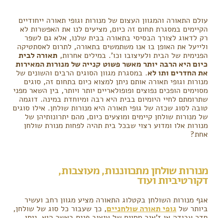
עולם התאורה והמגוון העצום של מנורות וגופי תאורה ייחודיים
הקיימים במסגרת תחום זה כיום, מציעים לנו את האפשרות לא
רק לדאוג לצורך הבסיסי בתאורה בבית שלנו, אלא גם לשפר
ולייעל את האופן בו אנו משתמשים בתאורה, לתרום לאסתטיקה
הפנימית של הבית ולעיצובו וכו'. במילים אחרות,
תאורה לבית
כיום היא הרבה יותר מאשר פשוט קנייה של מנורות המאירות
את החדרים ותו לא
. במסגרת מגוון הסוגים הרבים והשונים של
מנורות וגופי תאורה אותם ניתן למצוא כיום בתחום זה, סוגים
מסוימים הופכים נפוצים ופופולאריים יותר ויותר, בין השאר מפני
שתרומתם לחיי היומיום בבית היא רבה ומיוחדת במינה. דוגמה
טובה לסוג שכזה של גופי תאורה היא מנורות שולחן. אילו סוגים
של מנורות שולחן קיימים ומוצעים כיום, מהם יתרונותיהן של
מנורות אלו ומדוע רצוי שבכל בית תהיה לפחות מנורת שולחן
אחת?
מנורות שולחן מתכווננות, מעוצבות,
דקורטיביות ועוד
אגף מנורות השולחן בקטלוג התאורה מציע מגוון רחב ועשיר
ביותר של
גופי תאורה שולחניים
, כך שעבור כל סוג של שולחן,
חדר עבודה או ז'אנר מסוים של עיצוב פנים באשר הוא, ניתן