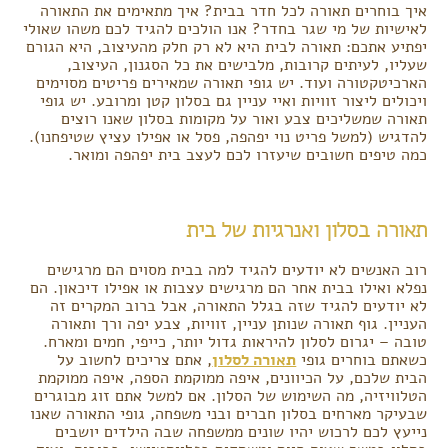
איך בוחרים תאורה לכל חדר בבית? איך מתאימים את התאורה
לאישיות של מי שגר בחדר? אנו הולכים להגיד לכם משהו שאולי
יפתיע אתכם: תאורה לבית היא לא רק חלק מהעיצוב, היא הגורם
שעליו, לעיתים קרובות, מלבישים את כל הסגנון, העיצוב,
הארכיטקטורה ועוד. יש גופי תאורה שמאירים פריטים מסוימים
ויכולים ליצור זוויות ואיי עניין גם בסלון קטן ומרובע. יש גופי
תאורה שמשליכים צבע ואור על מקומות בסלון שאנו רוצים
להדגיש (למשל פריט נוי יפהפה, פסל או אפילו עציץ שטיפחנו).
כמה טיפים חשובים שיעזרו לכם לעצב בית יפהפה ומואר.
תאורה בסלון ואנרגיות של בית
רוב האנשים לא יודעים להגיד למה בבית מסוים הם מרגישים
נפלא ואילו בבית אחר הם מרגישים עצבות או אפילו דיכאון. הם
לא יודעים להגיד שזה בגלל התאורה, אבל ברוב המקרים זה
העניין. גוף תאורה שנותן עניין, זוויות, צבע יפה ורך ותאורה
טובה – יגרום לסלון להיראות גדול יותר, כייפי, חמים ומארח.
כשאתם בוחרים גופי
תאורה לסלון
, אתם צריכים לחשוב על
הבית שלכם, על הכיוונים, איפה ממוקמת הספה, איפה ממוקמת
הטלוויזיה, מה השימוש של הסלון. אם למשל אתם זוג מבוגרים
שבעיקר מארחים בסלון חברים ובני משפחה, גופי התאורה שאנו
נייעץ לכם לרכוש יהיו שונים ממשפחה שבה הילדים יושבים