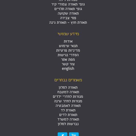
גופי תאורה צמודי קיר
גופי תאורה תלויים
תאורה שקועה
פסי צבירה
תאורת חוץ - תאורת גינה
מידע שמושי
אודות
תנאי שימוש
מדיניות פרטיות
הסדרי נגישות
מפת אתר
צור קשר
english
מאמרים נבחרים
תאורה לסלון
תאורה למטבח
מנורות לחדרי ילדים
מנורות לחדר שינה
תאורה לאמבטיה
תאורת לד
תאורת לדים
תאורה למשרד
נברשות לסלון