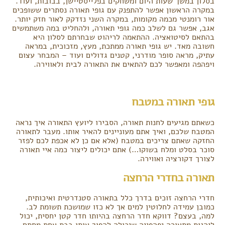
בסלון במשך שעות היום ומשחקים בפלייסטיישן, בבובות, ועוד.
במקרה הראשון אפשר להתפנק עם גופי תאורה נסתרים ששופכים
אור רומנטי מכמה מקומות, במקרה השני נזדקק לאור חזק יותר.
אגב, אפשר גם לשלב כמה גופי תאורה, ולהחליט במה משתמשים
בהתאם לסיטואציה. ההתאמה לריהוט שבחרתם לסלון היא
חשובה מאד. יש גופי תאורה ממתכת, מעץ, מזכוכית, במראה
עתיק, מראה סופר מודרני, קטנים גדולים ועוד – המבחר עצום
ויפהפה ומאפשר לכם להתאים את התאורה לבית ולאווירה.
גופי תאורה במטבח
כשאתם מגיעים לחנות תאורה, הסבירו ליועץ התאורה איך נראה
המטבח שלכם, ואיך אתם מעוניינים להאיר אותו. מעבר לתאורה
החזקה שאתם צריכים במטבח (אלא אם כן לא אכפת לכם לפזר
סוכר בסלט ומלח בשוקו…) אתם יכולים ליצור כמה איי תאורה
לצורך דקורציה ואווירה.
תאורה בחדרי הרחצה
חדרי הרחצה זוכים בדרך כלל בתאורה סטנדרטית ואיכותית,
כמובן עמידה לחלוטין למים אך לא כזו שמושכת תשומת לב.
למה, בעצם? דווקא חדר הרחצה בהיותו חדר קטן יחסית, יכול