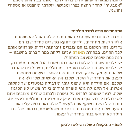
ליהנות מתאורה יפהפייה שיכולה להפוך אותו בבת אחת מסתם
"אמבטיה" לחדר רחצה כפרי ומכושף, יוקרתי ומהפנט או מסתורי
וחושני.
התאמת התאורה לחדר הילדים
בניגוד למבוגרים שאוהבים את החדר שלהם אבל לא מפתחים
אליו רגשות מיוחדים, ילדים דווקא נקשרים לחדר שבו הם
גדלים. זהו המקום בו הם צוברים זיכרונות ילדות שמלווים אותם
לכל החיים. בבחירת
תאורה
עלינו לקחת כמה דברים בחשבון –
הנה כמה טיפים למעצב המתחיל:
יש ילדים שהחדר שלהם נראה כמו מאורת הרפתקאות מסעירה,
יש ילדים שהחדר שלהם מעוצב כמו חללית, ויש ילדים שהחדר
שלהם הוא מקדש לקבוצת כדורגל כלשהי. כשאתם מתחילים
לעצב את החדר של הילד, שלבו את האישיות שלו ולא את
שלכם. אם הילדה היא טיפוס גותי ומדביקה פוסטרים של להקות
אפלות, אל תקנו לה גופי תאורה ורודים כי זה פשוט לא הסגנון
שלה. לנער שאוהב לפרוט על גיטרה ולכתוב שירים עצובים אתם
לא יכולים לרכוש גוף תאורה ענק עם צבעים מתחלפים רעשניים.
החדר של הילד משקף את ה"עצמי" שלו, ואם נכפה עליו את
הטעם שלנו אנו סתם נהיה בריונים ושתלטניים, ובסופו של דבר
הילד לא ירגיש בנוח בחדר של עצמו.
לצפייה בקטלוג שלנו גילשו לכאן