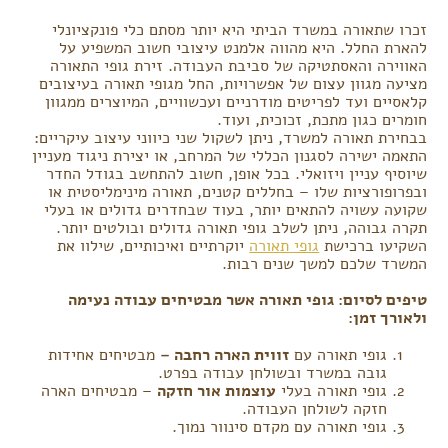
זכרו שתאורה במשרד הביתי היא יותר מסתם כלי פונקציונלי
להארת החלל. היא מהווה אלמנט עיצובי חשוב המשפיע על
האווירה והאסתטיקה של סביבת העבודה. זירת גופי התאורה
מציעה מגוון עצום של אפשרויות, החל מגופי תאורה בעיצובים
קלאסיים ועד לפריטים מודרניים ועכשוויים, המיוצרים ממגוון
חומרים כגון מתכת, זכוכית, ועוד.
בבחירת תאורה למשרד, ניתן לשקול שני כיווני עיצוב עיקריים:
התאמה ישירה לסגנון הכללי של המרחב, או יצירת ניגוד מעניין
שיוסיף עניין ויזואלי. בכל אופן, חשוב להתחשב בגודל החדר
ובפרופורציות שלו – בחללים קטנים, תאורה מינימליסטית או
שקועה עשויה להתאים יותר, בעוד שבחדרים גדולים או בעלי
תקרה גבוהה, ניתן לשלב גופי תאורה גדולים ובולטים יותר.
השקיעו ברכישת
גופי תאורה
יוקרתיים ואיכותיים, שילוו את
המשרד שלכם למשך שנים רבות.
טיפים לסיום: גופי תאורה אשר מבטיחים עבודה נעימה
ולאורך זמן:
גופי תאורה עם
זווית הארה רחבה –
מבטיחים אחידות
גובה במשרד ובשולחן עבודה בפרט.
גופי תאורה בעלי
עוצמות אור חזקה
– מבטיחים הארה
חזקה לשולחן העבודה.
גופי תאורה עם מקדם סינוור נמוך.