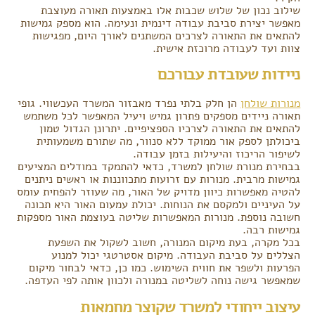
שילוב נכון של שלוש שכבות אלו באמצעות תאורה מעוצבת
מאפשר יצירת סביבת עבודה דינמית ונעימה. הוא מספק גמישות
להתאים את התאורה לצרכים המשתנים לאורך היום, מפגישות
צוות ועד לעבודה מרוכזת אישית.
ניידות שעובדת עבורכם
מנורות שולחן
הן חלק בלתי נפרד מאבזור המשרד העכשווי. גופי
תאורה ניידים מספקים פתרון גמיש ויעיל המאפשר לכל משתמש
להתאים את התאורה לצרכיו הספציפיים. יתרונן הגדול טמון
ביכולתן לספק אור ממוקד ללא סנוור, מה שתורם משמעותית
לשיפור הריכוז והיעילות בזמן עבודה.
בבחירת מנורת שולחן למשרד, כדאי להתמקד במודלים המציעים
גמישות מרבית. מנורות עם זרועות מתכווננות או ראשים ניתנים
להטיה מאפשרות כיוון מדויק של האור, מה שעוזר להפחית עומס
על העיניים ולמקסם את הנוחות. יכולת עמעום האור היא תכונה
חשובה נוספת. מנורות המאפשרות שליטה בעוצמת האור מספקות
גמישות רבה.
בכל מקרה, בעת מיקום המנורה, חשוב לשקול את השפעת
הצללים על סביבת העבודה. מיקום אסטרטגי יכול למנוע
הפרעות ולשפר את חווית השימוש. כמו כן, כדאי לבחור מיקום
שמאפשר גישה נוחה לשליטה במנורה ולכוון אותה לפי העדפה.
עיצוב ייחודי למשרד שקוצר מחמאות