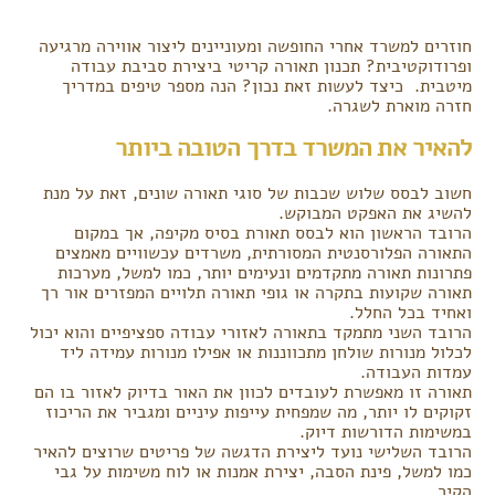
חוזרים למשרד אחרי החופשה ומעוניינים ליצור אווירה מרגיעה
ופרודוקטיבית? תכנון תאורה קריטי ביצירת סביבת עבודה
מיטבית. כיצד לעשות זאת נכון? הנה מספר טיפים במדריך
חזרה מוארת לשגרה.
להאיר את המשרד בדרך הטובה ביותר
חשוב לבסס שלוש שכבות של סוגי תאורה שונים, זאת על מנת
להשיג את האפקט המבוקש.
הרובד הראשון הוא לבסס תאורת בסיס מקיפה, אך במקום
התאורה הפלורסנטית המסורתית, משרדים עכשוויים מאמצים
פתרונות תאורה מתקדמים ונעימים יותר, כמו למשל, מערכות
תאורה שקועות בתקרה או גופי תאורה תלויים המפזרים אור רך
ואחיד בכל החלל.
הרובד השני מתמקד בתאורה לאזורי עבודה ספציפיים והוא יכול
לכלול מנורות שולחן מתכווננות או אפילו מנורות עמידה ליד
עמדות העבודה.
תאורה זו מאפשרת לעובדים לכוון את האור בדיוק לאזור בו הם
זקוקים לו יותר, מה שמפחית עייפות עיניים ומגביר את הריכוז
במשימות הדורשות דיוק.
הרובד השלישי נועד ליצירת הדגשה של פריטים שרוצים להאיר
כמו למשל, פינת הסבה, יצירת אמנות או לוח משימות על גבי
הקיר.