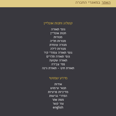
האתר
במאגרי החברה
קטלוג וחנות אונליין
גופי תאורה
חנות אונליין
מנורות
מנורות תליה
מנורה עומדת
מנורות לילה
גופי תאורה צמודי קיר
גופי תאורה תלויים
תאורה שקועה
פסי צבירה
תאורת חוץ - תאורת גינה
מידע שמושי
אודות
תנאי שימוש
מדיניות פרטיות
הסדרי נגישות
מפת אתר
צור קשר
english