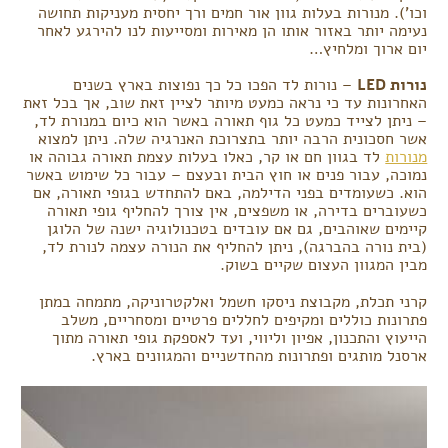
וכו'). מנורות בעלות גוון אור חמים ורך יחסית מעניקות תחושה
נעימה יותר באזור אותו הן מאירות ומסייעות לנו להירגע לאחר
יום ארוך ומלחיץ…
נורות LED
– נורות לד הפכו כל כך נפוצות בארץ בשנים
האחרונות עד כי נראה כמעט מיותר לציין זאת שוב, אך בכל זאת
– ניתן לצייד כמעט כל גוף תאורה באשר הוא כיום במנורת לד,
אשר חסכונית הרבה יותר בתצרוכת האנרגיה שלה. ניתן למצוא
מנורות
לד בגוון חם או קר, כאלו בעלות עצמת תאורה גבוהה או
נמוכה, עבור פנים או חוץ הבית ובעצם – עבור כל שימוש באשר
הוא. כשעומדים בפני הדילמה, באם להתחדש בגופי תאורה, אם
כשעוברים בדירה, או משפצים, אין צורך להחליף גופי תאורה
קיימים שאוהבים, גם אם עובדים בטכנולוגיה ישנה של הלוגן
(בית נורה בהברגה), ניתן להחליף את הנורה עצמה לנורת לד,
מבין המגוון העצום שקיים בשוק.
קרני תכלת, מקבוצת ניסקו חשמל ואלקטרוניקה, מתמחה במתן
פתרונות כוללים ומקיפים לחללים פרטיים ומסחריים, משלב
הייעוץ והתכנון, אפיון וליווי, ועד לאספקת גופי תאורה מתוך
ארסנל מותגים ופתרונות מהחדשניים והמגוונים בארץ.