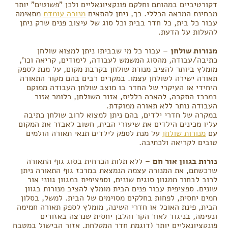
דקורטיביים במהותם וחלקם פונקציונאליים ולכן "פשוטים" יותר
מבחינת המראה הכללי. כך, ניתן להתאים
מנורה עומדת
מתאימה
עבור כל בית, כל חדר בבית וכל סוג של עיצוב פנים שרק ניתן
להעלות על הדעת.
מנורות שולחן
– עבור כל מי שבביתו ניתן למצוא שולחן
כתיבה/עבודה, מהסוג המשמש לעבודה, לימודים, קריאה וכו',
מומלץ ביותר להציב מנורת שולחן בקרבת מקום, על מנת לספק
תאורה ישירה לשולחן עצמו. במקרים רבים בהם מקור התאורה
היחידי או העיקרי של החדר בו מוצב שולחן העבודה ממוקם
במרכז התקרה, להארה כללית, אזור השולחן, כלומר אזור
העבודה נותר ללא תאורה ממוקדת.
במקרה של חדרי ילדים, בהם ניתן למצוא לרוב שולחן כתיבה
עליו מכינים הילדים את שיעורי הבית, חשוב לאבזר את המקום
עם
מנורות שולחן
על מנת לספק לילדים תנאי תאורה הולמים
טובים לקריאה ולכתיבה.
נורות בגוון אור חם
– ללא תלות הכרחית בסוג גוף התאורה
שרכשתם, את המנורה עצמה הנמצאת במרכז גוף התאורה ניתן
לרוב לבחור ממגוון סוגים שונים, וספציפית במגוון גווני אור
שונים. ספציפית עבור פנים הבית מומלץ להציב מנורות בגוון
חמים יחסית, לפחות בחלקים מסוימים של הבית. למשל, בסלון
הבית, פינת האוכל או חדרי השינה, מומלץ לספק תאורה חמימה
ונעימה, בניגוד לאור הקר והלבן יחסית שנרצה באזורים
פונקציונאליים יותר (דוגמת חדר המקלחת, אזור הבישול במטבח