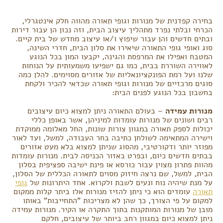
בחירה קפדנית של מנורות וגופי תאורה מהווה חלק אינטגרלי,
הכרחי ובלתי נפרד מתהליך עיצוב הבית, וזה נכון הן עבור דירות
ובתים חדשים והן עבור שיפוץ ו/או עיצוב מחדש של בית קיים.
סוג ואופי גופי התאורה שיאירו את סלון הבית, חדרי השינה,
המטבח ואפילו את המרפסת והגינה, יקבעו המון בכל הנוגע
לאווירה השוררת בבית, כמו גם ישפיעו משמעותית על הנוחות
שלנו ועל רמת הפונקציונאליות של אזורים מסוימים. להלן כמה
סוגים מרכזיים של מנורות וגופי תאורה שכדאי להכיר ולקחת
בחשבון בכל הנוגע לפנים הבית:
מנורות עמידה
– בעולם התאורה ניתן למצוא כיום עיצובים
רבים ושונים של מנורות עומדות למיניהן, אשר באופן כללי
יכולות לספק תאורה במגוון צורות שונות, החל מאלומה ממוקדת
וישירה המתאימה לשולחן כתיבה בחר העבודה, למשל, ועד לאור
מפוזר יותר ודקורטיבי, מהסוג שניתן למצוא בלא מעט אזורים
בבתים חדשים כיום, ובפרט באזור הכניסה לבית. מנורות עומדות
מהוות פתרון מצוין עבור כורסא או פינת ישיבה ספציפית בסלון
הבית, למשל, שם נרצה חיזוק מסוים לתאורה הכללית של הסלון,
על מנת שיהיה נוח ונעים לשבת ולקרוא. אחד היתרונות של
גופי
תאורה
עומדים הוא כי ניתן להזיז מנורות אלו ביתר קלות ממקום
למקום על פי הצורך, כך שהן לא מצריכות "התחייבות" באותו
מובן של מנורות המותקנות בתוך התקרה או הקיר. מנורות עמידה
ניתן למצוא כיום במגוון רחב ביותר של עיצובים, חלקם