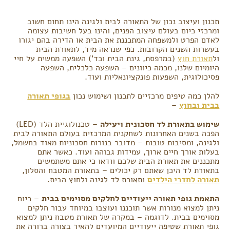
תכנון ועיצוב נכון של התאורה לבית ולגינה הינו תחום חשוב
ומרכזי כיום בעולם עיצוב הפנים, והינו בעל חשיבות עצומה
לאדם הפרט ולמשפחה המתכננת את הבית או הדירה בהם יגורו
בעשרות השנים הקרובות. כפי שנראה מיד, לתאורת הבית
ול
תאורת חוץ
(במרפסת, גינת הבית וכד') השפעה ממשית על חיי
היומיום שלנו, מכמה כיוונים – השפעה כלכלית, השפעה
פסיכולוגית, השפעות פונקציונאליות ועוד.
להלן כמה טיפים מרכזיים לתכנון ושימוש נכון
בגופי תאורה
בבית ובחוץ
–
שימוש בתאורת לד חסכונית ויעילה
– טכנולוגיית הלד (LED)
הפכה בשנים האחרונות לשחקנית המרכזית בעולם התאורה לבית
ולגינה, ומסיבות טובות – מדובר בנורות חסכוניות מאוד בחשמל,
בעלות אורך חיים ארוך, עמידות גבוהה ועוד. כאשר אתם
מתכננים את תאורת הבית שלכם וודאו כי אתם משתמשים
בתאורת לד היכן שאתם רק יכולים – בתאורת המטבח והסלון,
תאורה לחדרי הילדים
ותאורת לד לגינה ולחוץ הבית.
התאמת גופי תאורה ייעודיים לחלקים מסוימים בבית
– כיום
ניתן למצוא מנורות אשר תוכננו ועוצבו במיוחד עבור חלקים
מסוימים בבית. לדוגמה – במקרה של תאורת מטבח ניתן למצוא
גופי תאורת שטיפה ייעודיים המיועדים להאיר בצורה ברורה את