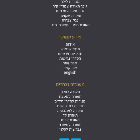
מנורות לילה
גופי תאורה צמודי קיר
גופי תאורה תלויים
תאורה שקועה
פסי צבירה
תאורת חוץ - תאורת גינה
מידע שמושי
אודות
תנאי שימוש
מדיניות פרטיות
הסדרי נגישות
מפת אתר
צור קשר
english
מאמרים נבחרים
תאורה לסלון
תאורה למטבח
מנורות לחדרי ילדים
מנורות לחדר שינה
תאורה לאמבטיה
תאורת לד
תאורת לדים
תאורה למשרד
נברשות לסלון