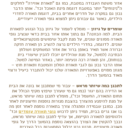
אזור משטח העבודה במטבח, כמו גם "תאורת אווירה" לחלקים
ה"נינוחים" יותר במטבח דוגמת פינת האוכל וכד'. אותו הדבר
נכון גם במקרה של חדרים אחרים בבית, דוגמת תאורה לחדרי
הילדים, כאשר גם עבורם ניתן למצוא גופי תאורה ייעודיים.
שומרים על גיוון
– מומלץ לשמור על גיוון בכל הנוגע לתאורת
הבית. למה הכוונה? גם בתוך אותו אזור בבית כדאי שנציב גופי
תאורה מסוגים שונים, על מנת לקבל שימושים פונקציונאליים
שונים. לדוגמה, בחדרי הילדים נרצה להציב הן תאורה חזקה
וברורה אשר תאיר באופן ברור את אזור המשחקים ושולחן
הכתיבה (למשל, על מנת שהילדים יוכלו להכין שיעורי בית
בנוחות), והן תאורה רכה ונעימה יותר, באזור המיטה למשל.
אותו הדבר נכון גם לגבי תאורת הסלון והמטבח ותאורת חוץ –
מגוון מסוים באפשרויות התאורה שלנו יכול להתברר כיעיל ורצוי
מאוד בהמשך הדרך.
לתכנן כמה שיותר מראש
– עבור מי שמתכנן או בונה את הבית
או הדירה בהם יגור (כמו גם מי שעורך שיפוץ מקיף הכולל את
תחום התאורה, החשמל וכד'), מומלץ לתכנן כמה שיותר מראש,
על מנת להימנע מהצורך בהצבת מנורות נוספות וחיצוניות לאחר
מכן. כמובן שבמידה ומתגלה צורך בתאורה נוספת לאחר זמן מה
בו אנו גרים בבית, תמיד ניתן לרכוש
גופי תאורה עומדים
וכד'
ולהוסיפם לתאורה הקיימת, אך עדיף לתכנן כמה שיותר מראש,
ובכך להקטין את הצורך בהוצאה נוספת בהמשך הדרך על גופי
תאורה חיצוניים. תכנון נכון יכלול התחשבות בכל הצרכים