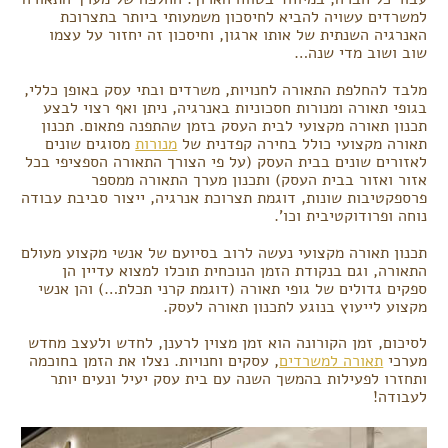
למשרדים עשויה להביא לחיסכון משמעותי ביותר בתצרוכת
האנרגיה השנתית של אותו ארגון, וחיסכון זה יחזור על עצמו
שוב ושוב מדי שנה…
מלבד להחלפת התאורה לחנויות, משרדים ובתי עסק באופן כללי,
בגופי תאורה ומנורות חסכוניות באנרגיה, ניתן ואף רצוי לבצע
תכנון תאורה מקצועי לבית העסק בזמן שהתפנה פתאום. תכנון
תאורה מקצועי כולל בחירה קפדנית של
מנורות
מסוגים שונים
לאזורים שונים בבית העסק (על פי הצורך התאורה הספציפי בכל
אזור ואזור בבית העסק) ותכנון מערך התאורה ממספר
פרספקטיבות שונות, דוגמת תצרוכת אנרגיה, ייצור סביבת עבודה
נוחה ופרודוקטיבית וכו'.
תכנון תאורה מקצועי נעשה לרוב בסיועם של אנשי מקצוע מעולם
התאורה, וגם בנקודת הזמן הנוכחית תוכלו למצוא עדיין הן
ספקים גדולים של גופי תאורה (דוגמת קרני תכלת…) והן אנשי
מקצוע לייעוץ בנוגע לתכנון תאורה לעסק.
לסיכום, זמן הקורונה הוא זמן מצוין לרענן, לחדש ולעצב מחדש
מערכי
תאורה למשרדים
, עסקים וחנויות. נצלו את הזמן בחוכמה
ותחזרו לפעילות בהמשך השנה עם בית עסק יעיל ונעים יותר
לעבודה!