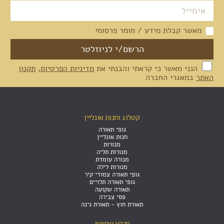
מאשר קבלת מידע / חומר פרסומי
הנני מאשר כי קראתי והבנתי את
מדיניות הפרטיות
,
תקנון
האתר
במאגרי החברה
קטלוג וחנות אונליין
גופי תאורה
חנות אונליין
מנורות
מנורות תליה
מנורה עומדת
מנורות לילה
גופי תאורה צמודי קיר
גופי תאורה תלויים
תאורה שקועה
פסי צבירה
תאורת חוץ - תאורת גינה
מידע שמושי