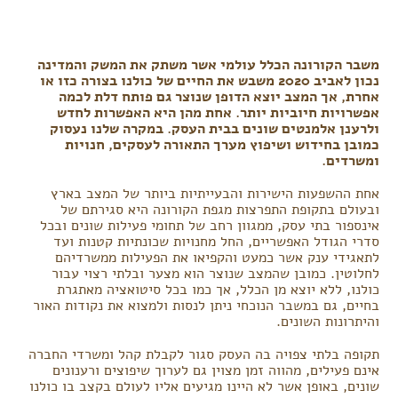
משבר הקורונה הכלל עולמי אשר משתק את המשק והמדינה
נכון לאביב 2020 משבש את החיים של כולנו בצורה כזו או
אחרת, אך המצב יוצא הדופן שנוצר גם פותח דלת לכמה
אפשרויות חיוביות יותר. אחת מהן היא האפשרות לחדש
ולרענן אלמנטים שונים בבית העסק. במקרה שלנו נעסוק
כמובן בחידוש ושיפוץ מערך התאורה לעסקים, חנויות
ומשרדים.
אחת ההשפעות הישירות והבעייתיות ביותר של המצב בארץ
ובעולם בתקופת התפרצות מגפת הקורונה היא סגירתם של
אינספור בתי עסק, ממגוון רחב של תחומי פעילות שונים ובכל
סדרי הגודל האפשריים, החל מחנויות שכונתיות קטנות ועד
לתאגידי ענק אשר כמעט והקפיאו את הפעילות ממשרדיהם
לחלוטין. כמובן שהמצב שנוצר הוא מצער ובלתי רצוי עבור
כולנו, ללא יוצא מן הכלל, אך כמו בכל סיטואציה מאתגרת
בחיים, גם במשבר הנוכחי ניתן לנסות ולמצוא את נקודות האור
והיתרונות השונים.
תקופה בלתי צפויה בה העסק סגור לקבלת קהל ומשרדי החברה
אינם פעילים, מהווה זמן מצוין גם לערוך שיפוצים ורענונים
שונים, באופן אשר לא היינו מגיעים אליו לעולם בקצב בו כולנו