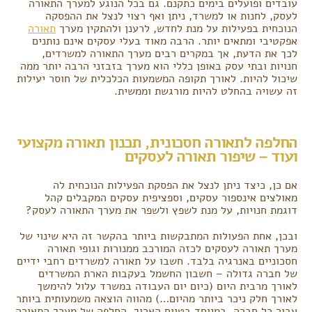
עובדים ופועלים בימים כתקנם. גם בכל הנוגע למערך התאורה
לעסק, לחנות או למשרד, ניתן ואף רצוי לנצל את ההפסקה
הנוכחית בפעילות על מנת לחדש, לרענן ולהתקין מערך
תאורה
אפקטיבי ומתאים יותר. הרבה מאוד בעלי עסקים אינם נותנים
לכך את הדעת, אך במקרים רבים מערך התאורה למשרדים,
חנויות ובתי עסק באופן כללי הוא מערך בזבזני הרבה יותר ממה
שיכול להיות. לאורך תקופה המשמעות הכלכלית של חוסר יעילות
זה עשויה בהחלט להיות מורגשת וממשית.
החלפה לתאורה חסכונית, תכנון תאורה מקצועי
ועוד – שיפור תאורה לעסקים
אם כן, כיצד ניתן לנצל את הפסקת הפעילות הנוכחית לה
מאולצים אינספור עסקים, וספציפית עסקים המקבלים קהל
דוגמת חנויות, על מנת לשפץ ולשפר את מערך התאורה לעסק?
ובכן, אחת הפעולות המתבקשות ביותר בהקשר זה היא שינוי של
מערך תאורה לעסקים לכזה המורכב ממנורות וגופי תאורה
חסכוניים באנרגיה בלבד. חשבו על תאורה למשרדים רחבי ידיים
של חברה גדולה – חשבון החשמל בעקבות הארת המשרדים
לאורך מרבית היום (כיום יום העבודה במשרד עלול להימשך
לאורך חלק ניכר ביותר מהיום…) מהווה הוצאה משמעותית ביותר
עבור כל חברה, במיוחד בטווח הארוך. החלפה של מערך התאורה