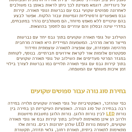
על ניגודיות. דוגמא מצוינת לכך ניתן לראות באופן בו משולבים
לאחרונה ספוטים שקועי גבס עם נברשות וגופי תאורה. קירות
גבס מאפשרים ורסטיליות וגמישות עבור הלקוח. אפשר לבצע
בהם שינויים ללא מאמץ מיוחד, הם משתלבים נהדר במטבחים,
בחדרי שינה ובסלון והם עוזרים גם לחסוך בהוצאות.
השילוב של גופי תאורה שקועים בתוך גבס יחד עם נברשות
מייצר מראה מרהיב. המשמעות המיידית היא תאורה מרחבית
מדהימה ומפוזרת, עם אופציה לתאורה עוצמתית וחידוד
ספקטרום אלומות אור לקראת אירועים חברתיים. בנוסף, לקוחות
במגזר הפרטי מעדיפים את השילוב של גופי תאורה שקועים
בתוך קירות גבס עם גופי תאורה תלויים כמו נברשות לצורך בילוי
זמן איכות משותף עם המשפחה.
בחירת סוג נורה עבור ספוטים שקועים
כפי שהוזכר, האפקטיביות של גופי תאורה שקועים תלויה במידה
רבה בבחירה של סוג הנורה. האופציות העיקריות הן בחירה בין
נורות
LED
לבין נורות הלוגן. נורות הלוגן נחשבות מיושנות
ולרוב הן אינן מתאימות לשילוב בתוך קירות גבס או גופי תאורה
שקועים, לעומת נורות LED שלהן יתרונות רבים. נורות אלו
מתאימות לתאורה ביתית, תאורת רחוב, גלאי תזוזה, תקשורת