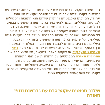
גופי תאורה שקועים כמו ספוטים יוצרים אווירה שקשה להשיג עם
פתרונות דקורטיביים אחרים. לגופי תאורה שקועים יש אופי
ייחודי, הם יפים ואלגנטיים והיתרון שלהם הוא התאמה ורסטילית
לכל סוגי החללים. אפשר להשתמש בגופי תאורה שקועים בבתים
גדולים, וילות, דירות שכורות, משרדים, אולמות תצוגה ועוד.
הבחירה בגופי תאורה שקועים לא באה על חשבון שילוב נורות
לד חסכוניות ושמירה על איכות הסביבה. מעבר לכך, מעצבי פנים
ממליצים על שימוש בגופי תאורה שקועים בתוך קירות גבס.
בעלי בתים רבים בוחרים להנמיך את התקרה בסלון או במטבח
וכך להתקין ספוטים שקועים. אפשרות אחרת היא לשלב
גופי
תאורה שקועי קיר
או שקועי רצפה. למעשה, יש היצע רחב של
פתרונות תאורה
המבוססים על היתרונות של גופי התאורה
השקועים. הם עמידים מאוד לפגיעות חיצוניות, קל לתחזק
ולנקות אותם והרכישה שלהם היא השקעה משתלמת בטווח הקצר
והארוך. כל אלו יחד הופכים את גופי התאורה השקועים לאלמנט
דקורטיבי שאי אפשר להתעלם ממנו.
שילוב ספוטים שקועי גבס עם נברשות וגופי
תאורה
סגנון העיצוב המודרני מאפשר יצירת אווירה הרמונית המבוססת