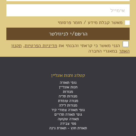
מאשר קבלת מידע / חומר פרסומי
הנני מאשר כי קראתי והבנתי את
מדיניות הפרטיות
,
תקנון
האתר
במאגרי החברה
קטלוג וחנות אונליין
גופי תאורה
חנות אונליין
מנורות
מנורות תליה
מנורה עומדת
מנורות לילה
גופי תאורה צמודי קיר
גופי תאורה תלויים
תאורה שקועה
פסי צבירה
תאורת חוץ - תאורת גינה