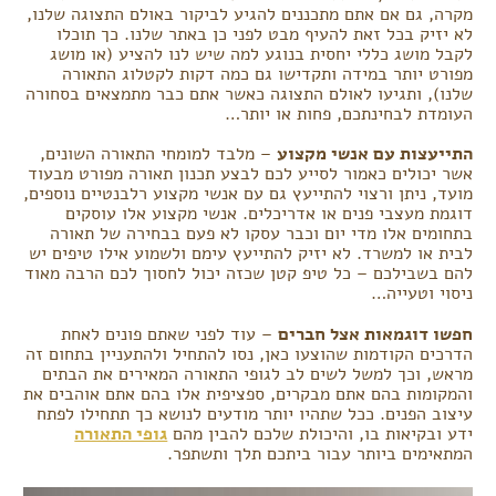
מקרה, גם אם אתם מתכננים להגיע לביקור באולם התצוגה שלנו,
לא יזיק בכל זאת להעיף מבט לפני כן באתר שלנו. כך תוכלו
לקבל מושג כללי יחסית בנוגע למה שיש לנו להציע (או מושג
מפורט יותר במידה ותקדישו גם כמה דקות לקטלוג התאורה
שלנו), ותגיעו לאולם התצוגה כאשר אתם כבר מתמצאים בסחורה
העומדת לבחינתכם, פחות או יותר…
התייעצות עם אנשי מקצוע
– מלבד למומחי התאורה השונים,
אשר יכולים כאמור לסייע לכם לבצע תכנון תאורה מפורט מבעוד
מועד, ניתן ורצוי להתייעץ גם עם אנשי מקצוע רלבנטיים נוספים,
דוגמת מעצבי פנים או אדריכלים. אנשי מקצוע אלו עוסקים
בתחומים אלו מדי יום וכבר עסקו לא פעם בבחירה של תאורה
לבית או למשרד. לא יזיק להתייעץ עימם ולשמוע אילו טיפים יש
להם בשבילכם – כל טיפ קטן שכזה יכול לחסוך לכם הרבה מאוד
ניסוי וטעייה…
חפשו דוגמאות אצל חברים
– עוד לפני שאתם פונים לאחת
הדרכים הקודמות שהוצעו כאן, נסו להתחיל ולהתעניין בתחום זה
מראש, וכך למשל לשים לב לגופי התאורה המאירים את הבתים
והמקומות בהם אתם מבקרים, ספציפית אלו בהם אתם אוהבים את
עיצוב הפנים. ככל שתהיו יותר מודעים לנושא כך תתחילו לפתח
ידע ובקיאות בו, והיכולת שלכם להבין מהם
גופי התאורה
המתאימים ביותר עבור ביתכם תלך ותשתפר.