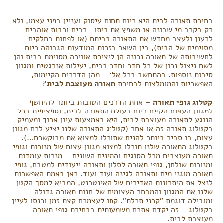
בחירת תאורה לבית היא כיום תחום עיסוק ועניין בפני עצמו, ולא
רק בקרב מי שבונה או משפץ את ביתו –רבים ורבות אוהבים
לרענן ולעצב מחדש את התאורה בביתם (או לפחות בחלקים
מסוימים של הבית), בין השאר בזכות המודעות הגבוהה כיום
לחשיבותה של תאורה נכונה הן ליצירת אווירה מסוימת בבית והן
לשם ניצול נכון של כל חדר וחדר בבית, יעילות אנרגטית ומגוון
סיבות נוספות. בהתחשב בכל אלו – מהן הדרכים הקיימות,
האפשריות והמומלצות לבחירת
תאורה מעוצבת לבית
?
קטלוג גופי תאורה
– אחת הדרכים הטובות ביותר להיחשף
למגוון העצום הקיים כיום בעולם התאורה לבית, וספציפית בכל
הנוגע לתאורה מעוצבת לבית, היא באמצעות עיון ארוך ומעמיק
בקטלוג תאורה זה או אחר (קטלוג התאורה שלנו יציע לכם מגוון
עצום, בו סביר ביותר להניח שתוכלו למצוא את מבוקשכם…).
בקטלוג התאורה שלנו תוכלו למצוא מגוון עצום של מנורות וגופי
תאורה מעוצבים מכל הסוגים והמינים השונים – מנרות עומדות
ומנורות שולחן, גופי תאורה לסלון ותאורה ייעודית למטבח, גופי
תאורה מוגני מים ותאורה לגינה ועוד ועוד. כאן באמת האפשרות
לנצל את היתרונות האדירים של האינטרנט, המביא למסך הקטן
שלנו את המגוון והמבחר העצומים של חנות תאורה גדולה
ומובילה דוגמת "קרני תכלת". קחו לעצמכם קצת זמן וכנסו לעיין
בקטלוג – זה יקדם אתכם משמעותית בבחירת גופי תאורה
מעוצבת לבית.