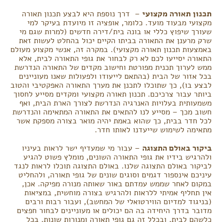
תכנון תאורה מקצועי
– דרך נוספת היא לבצע תכנון תאורה
מקצועי מבעוד מועד. כלומר, אופציה זו מיועדת בעיקר למי
שעורך שיפוץ כללי או בונה בית/דירה חדשים (למרות שגם מי
שרק מרענן את התאורה בביתו הקיים יכול בהחלט לעשות זאת
באמצעות תכנון תאורה מקצועי). במקרה זה, אנשי מקצוע מעולם
התאורה יסייעו לכם לא רק לבחור את גופי התאורה לבית, אלא
ממש לערוך תכנית מפורטת וחישוב מקדים של התאורה הנדרשת
בכל אזור של הבית (בהתאם לייעודו ולפעולות שאנו מעוניינים
לבצע בו), כך שתוכלו לתכנן את מערך התאורה האפקטיבי והטוב
ביותר עבור צרכיכם. תכנון תאורה מקצועי ומקדים מסייע לחסוך
משמעותית בעלויות האנרגיה הנדרשת לצורך הארת הבית, ואף
חשוב מכך – מסייע לנו להתאים את התאורה המתאימה והנדרשת
לכל חדר בבית, כך שהוא באמת יהיה מואר בצורה מספקת אשר
מתאימה לשימוש שייעדנו לאותו חדר.
ביקור באולם התצוגה
– עבור מי שמעדיף ישר לראות בעיניו
ולהרגיש בידיו את גופי התאורה השונים, מומלץ פשוט להגיע
לביקור באולם התצוגה שלנו. באולם התצוגה תוכלו לראות לנגד
עיניכם אינספור דגמים וסוגים שונים של גופי תאורה, ולהחליט
במקום לאחר שממש עמדתם באור שאותה מנורה מפיקה. אכן,
אין תחליף אמיתי ללראות ולהרגיש בצורה מוחשית, במציאות
(בניגוד למדיום הווירטואלי של המחשב), ועבור רבות ורבים
מדובר בדרך היחידה בה הם יכולים או מעוניינים לבחור חפצים
כלשהם לבית, ובכלל זה גם גופי תאורה ומנורות שונות. בכל