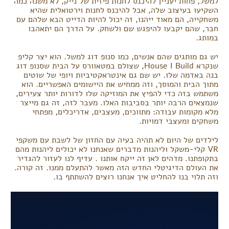
למשל, פחות יעניין להיכנס לחנות פיזית של נייק, לא משנה כמה
השקיעו בעיצוב שלה, אבל להיכנס לחנות וירטואלית שהיא
משחקייה, הם מאוד ייהנו, זה יכול להיות הדייט הבא שלהם עם
חבר, שהם יקבעו להיפגש שם ולשחק. על הדרך הם יתאהבו
במותג.
יש גם מותגים שהם אנשים, כמו סנופ דוג למשל. הוא יצר קליפ
שנקרא House I Build, שצולם במטאוורס על הבית שסנופ דוג
בנה באדמה שלו. יש שם גם אינטראקטיביות ויופי של שוטים
מתוך הבית והמוסך, וזה ממחיש את היישומים האפשריים. הוא
משתמש בזה כדי להפיץ את המוזיקה שלו לדורות יותר צעירים,
שנמצאים הרבה יותר בסביבות האלו. מעבר לזה, זה גם מייצר
מלא מקומות עבודה: מתווכים, מעצבים, אדריכלים, מפתחי
משחקים ומעצבי דמויות.
לילדים של היום לא תהיה בעיה עם החזון של לשבת עם משקפי
VR קלי-משקל וליהנות מדברים שאנחנו לא יכולים ליהנות מהם
בתקופתנו. מדהים לאן זה ייקח אותנו . עדיף לנו לעזור להגדיר
את העולם הדיגיטלי החדש הזה מאשר להתעלם ממנו. זה קורה.
וזה תלוי בנו להחליט איך אנחנו רוצים להשתתף בו.