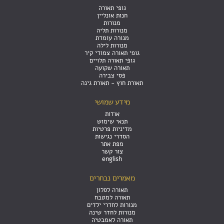
גופי תאורה
חנות אונליין
מנורות
מנורות תליה
מנורה עומדת
מנורות לילה
גופי תאורה צמודי קיר
גופי תאורה תלויים
תאורה שקועה
פסי צבירה
תאורת חוץ - תאורת גינה
מידע שמושי
אודות
תנאי שימוש
מדיניות פרטיות
הסדרי נגישות
מפת אתר
צור קשר
english
מאמרים נבחרים
תאורה לסלון
תאורה למטבח
מנורות לחדרי ילדים
מנורות לחדר שינה
תאורה לאמבטיה