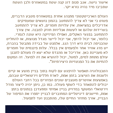
אישור גישה. אגב סנופ דוג קנה שטח במטאוורס ולכן השטח
שסביבו מיד נהיה נורא יקר.
העולם הארכיטקטוני מתנהג אחרת במטאוורס מטבע הדברים,
פשוט כי אני לא צריך להתחשב בהמון נושאים שמעסיקים
אדריכלים במציאות. אין עלויות חומרים, לא צריך להתחשב
בשרידות שלהם או לעשות אנליזות חוזק למבנה. אין צורך
להתחשב בפגעי האקלים, ואפילו הפיזיקה היא שונה לגמרי.
כלומר, אני יכול לרחף, אני יכול לייצר מגדל מנוצות, או להחליט
שהכניסה לבית היא דרך הגג. אלמנט של כבידה מתבטל בהכרח,
יש מזג אוויר אחר ולפעמים אין בכלל. עלות פיננסית של חומרים
לא מעניינת כאן. אדריכל או מהנדס שלא יצא לו מעולם לתכנן
עולם מתחת למים, למשל, יכול להוציא את זה לפועל. זה המקום
להחיות את כל הפנטזיות היצירתיות".
הטכנולוגיה תאפשר להיפגש עם לקוח בתוך בניין מוצע או קיים
ולשנות את העיצוב בזמן אמת, לארח חללים וירטואליים שבהם,
באמצעות אווטרים מעצבים שונים הפזורים בכל רחבי העולם
יכולים להתאחד כדי לשתף פעולה. כמו כן, ניתן יהיה ליצור מודל
וירטואלי המשקף במדויק בניין אמיתי ומתעדכן בנתונים בזמן
אמת, חיישנים דיגיטליים המחוברים לבניין יספרו את הסיפור של
הבניין, אורך מחזור החיים שלו, מהתכנון ועד לתפעול.