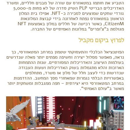
הטביע את חותמו במטאוורס עם שורה של מבנים חלליים, ומשרד
האדריכלים הבריטי PLP השיק סדרה של לא פחות מ-5,000
גורדי שחקים שמוצעים למכירה כ-NFT. אפילו בית המלון
הראשון במטאוורס נפתח לאחרונה בידי קבוצת המלונאות
CitizenM, כאשר רכישה של חללים במלון באמצעות NFT
מגולמת ב"צ'ופרים" במלונות האמיתיים של החברה.
לפרוץ ביקום מקביל
הפוטנציאל הכלכלי והתעסוקתי שטמון במרחב המטאוורסי, כך
נראה, מאפשר מסלול יצירה וחשיפה מפתים יותר מאלה שנדרשים
בעולמות העיצוב והאדריכלות המסורתיים. שנות ההתמחות
הארוכות והלא מתגמלות בשוק האדריכלות ושעות העבודה
שנדרשות כדי לעצב חלל של מלון או משרד, מתחלפים
באפשרויות הבלתי נגמרות שמאחורי מסך המחשב. ההזדמנות
במרחב המטאוורסי היא יצירתית – חפה ממגבלות ומשחקית יותר
מאשר ב"עולם האמיתי".