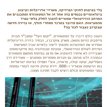
בלי כפיפות לחוקי הפיזיקה, משרדי אדריכלות ועיצוב
בינלאומיים נכנסים בזה אחר זה אל המטאוורס ומתכננים את
המרחב הווירטואלי שמאיים להפוך לחלק בלתי נפרד
מהמציאות. האם מדובר בטרנד מסחרי חולף, או בזירה חדשה
שבקרוב נעבור לגור בה?
השנה כולם דיברו על המטאוורס, "יקום העל" שמנכ"ל חברת
פייסבוק (היום מטא), מארק צוקרברג, הכתיר כזירה הדיגיטלית
שתירש את האינטרנט ותהפוך ליצור כלאיים שבין המציאות
הפיזית לעולם הווירטואלי, ענקיות טכנולוגיה כמו מייקרוסופט
ואנבידיה לא איחרו להשקיע את מרצן בפיתוח מותאם מטאוורס
ובמהרה זלגו פנימה גם חברות מסחריות ומותגים – מאדידס דרך
נטפליקס, קוקה קולה, פראדה, גוצ'י ואפילו נציגות ישראליות
כמו הרשתות אגאדיר ו-BBB. זירת שיווק חדשה לגמרי נפתחה
בפני המשווקים וכולם רוצים לקבל חתיכה ממנה.