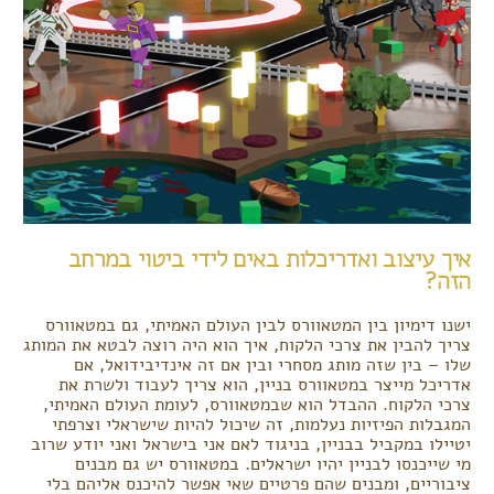
איך עיצוב ואדריכלות באים לידי ביטוי במרחב
הזה?
ישנו דימיון בין המטאוורס לבין העולם האמיתי, גם במטאוורס
צריך להבין את צרכי הלקוח, איך הוא היה רוצה לבטא את המותג
שלו – בין שזה מותג מסחרי ובין אם זה אינדיבידואל, אם
אדריכל מייצר במטאוורס בניין, הוא צריך לעבוד ולשרת את
צרכי הלקוח. ההבדל הוא שבמטאוורס, לעומת העולם האמיתי,
המגבלות הפיזיות נעלמות, זה שיכול להיות שישראלי וצרפתי
יטיילו במקביל בבניין, בניגוד לאם אני בישראל ואני יודע שרוב
מי שייכנסו לבניין יהיו ישראלים. במטאוורס יש גם מבנים
ציבוריים, ומבנים שהם פרטיים שאי אפשר להיכנס אליהם בלי