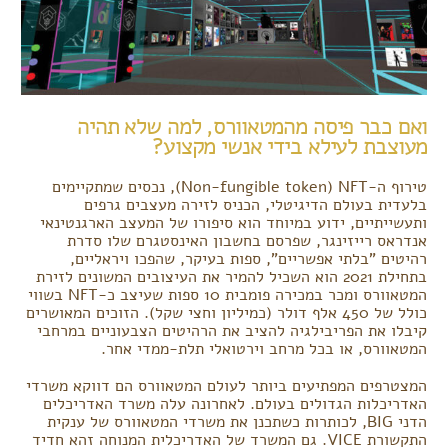
ואם כבר פיסה מהמטאוורס, למה שלא תהיה
מעוצבת לעילא בידי אנשי מקצוע?
טירוף ה-Non-fungible token) NFT), נכסים שמתקיימים
בלעדית בעולם הדיגיטלי, הכניס לזירה מעצבים גרפים
ותעשייתיים, ידוע במיוחד הוא סיפורו של המעצב הארגנטינאי
אנדראס רייזינגר, שפרסם בחשבון האינסטגרם שלו סדרת
רהיטים "בלתי אפשריים", ספות בעיקר, שהפכו ויראליים,
בתחילת 2021 הוא השכיל להמיר את העיצובים המשונים לזירת
המטאוורס ומכר במכירה פומבית 10 ספות שעיצב כ-NFT בשווי
כולל של 450 אלף דולר (כמיליון וחצי שקל). הזוכים המאושרים
קיבלו את הפריבילגיה להציב את הרהיטים הצבעוניים במרחבי
המטאוורס, או בכל מרחב וירטואלי תלת-ממדי אחר.
המצטרפים המפתיעים ביותר לעולם המטאוורס הם דווקא משרדי
האדריכלות הגדולים בעולם. לאחרונה עלה משרד האדריכלים
הדני BIG, לכותרות כשתכנן את משרדי המטאוורס של ענקית
התקשורת VICE. גם המשרד של האדריכלית המנוחה זהא חדיד