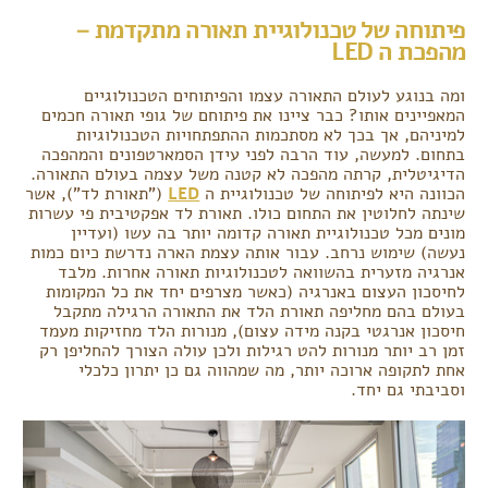
פיתוחה של טכנולוגיית תאורה מתקדמת –
מהפכת ה LED
ומה בנוגע לעולם התאורה עצמו והפיתוחים הטכנולוגיים
המאפיינים אותו? כבר ציינו את פיתוחם של גופי תאורה חכמים
למיניהם, אך בכך לא מסתכמות ההתפתחויות הטכנולוגיות
בתחום. למעשה, עוד הרבה לפני עידן הסמארטפונים והמהפכה
הדיגיטלית, קרתה מהפכה לא קטנה משל עצמה בעולם התאורה.
הכוונה היא לפיתוחה של טכנולוגיית ה
LED
("תאורת לד"), אשר
שינתה לחלוטין את התחום כולו. תאורת לד אפקטיבית פי עשרות
מונים מכל טכנולוגיית תאורה קדומה יותר בה עשו (ועדיין
נעשה) שימוש נרחב. עבור אותה עצמת הארה נדרשת כיום כמות
אנרגיה מזערית בהשוואה לטכנולוגיות תאורה אחרות. מלבד
לחיסכון העצום באנרגיה (כאשר מצרפים יחד את כל המקומות
בעולם בהם מחליפה תאורת הלד את התאורה הרגילה מתקבל
חיסכון אנרגטי בקנה מידה עצום), מנורות הלד מחזיקות מעמד
זמן רב יותר מנורות להט רגילות ולכן עולה הצורך להחליפן רק
אחת לתקופה ארוכה יותר, מה שמהווה גם כן יתרון כלכלי
וסביבתי גם יחד.