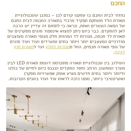
החכם
נחזור לבית החכם בו עסקנו קודם לכן – כמובן שטכנולוגיית
תאורת הלד משחקת תפקיד מרכזי בתאורה החכמה לבית החכם
של המאה העשרים ואחת, ונראה כי לתחום זה עדיין יש הרבה
לאן להתקדם. כבר כיום ניתן למצוא אינספור סוגים מסקרנים של
תאורת לד חכמה, מנורות לד המהוות חלק מגופי תאורה מעוצבים
מודרניים המעצבים יותר ויותר בתים ומשרדים ועוד ועוד סוגים
של גופי תאורה חכמים, החל מ
מנורות לסלון
ועד ל
תאורת חוץ
לגינה
.
השילוב בין טכנולוגיית תאורה מתקדמת דוגמת תאורת LED לבין
מערך המחשוב הרחב וחסר התקדים הנכנס כיום לחיים של כולנו
וליותר ויותר בתים חדשים מציע אופק אפשרויות מסקרן
ואטרקטיבי ביותר, ממנו נזכה לראות עוד ועוד בשנים הקרובות.