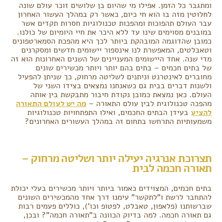
ומתגבר כל הזמן. אפילו מי שהיום בן שלושים זוכר עולם שונה
לחלוטין מזה בו הוא חי כיום, כאשר רק במהלך העשור האחרון
עבר העולם תהפוכות ומהפכות טכנולוגיות חסרות תקדים אשר
במובנים מסוימים שינו עד ללא היכר את חיי היומיום של כולנו.
כמובן שהדוגמה המובהקת ביותר לכך היא מהפכת הסמארטפונים
וטאבלטים, המאפשרת לנו אינספור יישומים חדשים ומסקרנים
מדי שנה. אחד היישומים המעניינים של השנים האחרונות הוא זה
של בתים חכמים – בתים בהם יותר ויותר מכשירים שונים
מחוברים לאינטרנט וניתנים לשליטה מרחוק, כך שניתן להפעיל
ולשנות דברים בבית גם כשאנחנו נמצאים בצידו השני של
העולם. כאן נמצאת כמובן נקודת חיבור מתבקשת בין אותה
מהפכה טכנולוגית לבין עולם התאורה –
מה יש לעולם התאורה
להציע
בעידן הבתים החכמים, ואילו התפתחויות טכנולוגיות
משמעותיות התרחשו בתחום זה במהלך העשורים האחרונים?
תצרוכת אנרגיה יעילה יותר ושליטה מרחוק –
תאורה חכמה לבית
בתים חכמים, המצוידים כאמור ביותר ויותר מכשירים בעלי יכולת
להתחבר לרשת ו"לתקשר" עימנו דרך אחד מהמכשירים השונים
שברשותנו (פלאפון, טאבלט, לפטופ וכו'), כוללים פעמים רבות
גם תאורה חכמה. למה בדיוק הכוונה ב"תאורה חכמה"? ובכן,