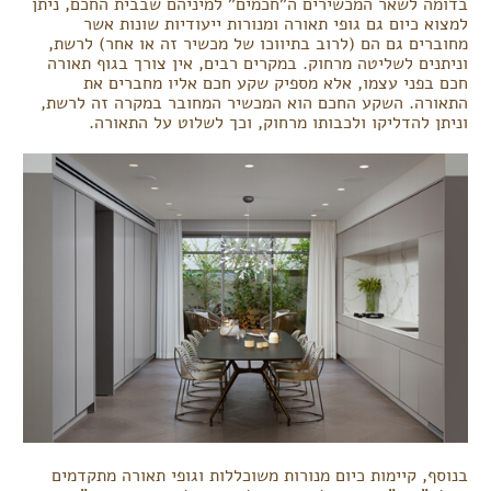
בדומה לשאר המכשירים ה"חכמים" למיניהם שבבית החכם, ניתן
למצוא כיום גם גופי תאורה ומנורות ייעודיות שונות אשר
מחוברים גם הם (לרוב בתיווכו של מכשיר זה או אחר) לרשת,
וניתנים לשליטה מרחוק. במקרים רבים, אין צורך בגוף תאורה
חכם בפני עצמו, אלא מספיק שקע חכם אליו מחברים את
התאורה. השקע החכם הוא המכשיר המחובר במקרה זה לרשת,
וניתן להדליקו ולכבותו מרחוק, וכך לשלוט על התאורה.
בנוסף, קיימות כיום מנורות משוכללות וגופי תאורה מתקדמים