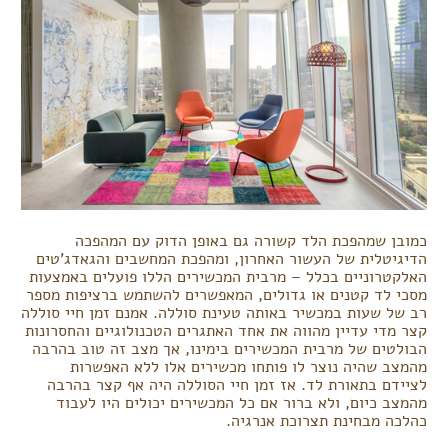
כמובן שמהפכת הלד קשורה גם באופן הדוק עם המהפכה
הדיגיטלית של העשור האחרון, ומהפכת המחשבים והגאדג'טים
האלקטרוניים בכלל – מרבית המכשירים הללו פועלים באמצעות
מסכי לד קטנים או גדולים, המאפשרים להשתמש ברציפות מספר
רב של שעות במכשיר באותה טעינת סוללה. אמנם זמן חיי סוללה
קצר מדי עדיין מהווה את אחד האתגרים הטכנולוגיים והחסרונות
הבולטים של מרבית המכשירים בימינו, אך מצב זה טוב בהרבה
מהמצב שהיה נוצר לו פותחו מכשירים אלו ללא האפשרות
לציידם בתאורת לד. אז זמן חיי הסוללה היה אף קצר בהרבה
מהמצב כיום, ולא ברור אם כל המכשירים יכולים היו לעבוד
כהלכה מבחינת תצרוכת אנרגיה.