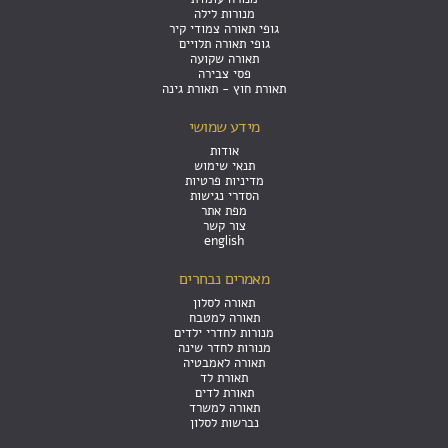
מנורות לילה
גופי תאורה צמודי קיר
גופי תאורה תלויים
תאורה שקועה
פסי צבירה
תאורת חוץ - תאורת גינה
מידע שמושי
אודות
תנאי שימוש
מדיניות פרטיות
הסדרי נגישות
מפת אתר
צור קשר
english
מאמרים נבחרים
תאורה לסלון
תאורה למטבח
מנורות לחדרי ילדים
מנורות לחדר שינה
תאורה לאמבטיה
תאורת לד
תאורת לדים
תאורה למשרד
נברשות לסלון