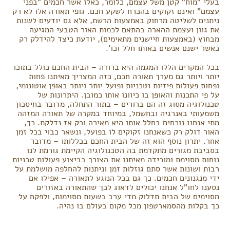
בעלי "מוח" קטן משל עצמם, כלומר, כאלו אשר חכמים "בפני
עצמם" ואינם זקוקים בהכרח לשקע חכם. גופי תאורה אלו לא רק
ניתנים לשליטה מרחוק באמצעות הרשת, אלא גם יודעים לשנות
את גוון ועצמת ההארה בהתאם לכמות האור הטבעי המגיעה
מבחוץ (באמצעות חיישנים מתאימים), יודעת כיצד להידלק רק
כאשר ישנם אנשים באותו חלל וכו'.
בכל המקרים הללו המגמה היא ברורה – הבית החכם כולל בתוכו
יותר ויותר גם מערך תאורה חכם, כזה המצריך מאיתנו פחות
ופחות פעולות פיזיות וטכניות ופועל יותר ויותר באופן אוטונומי,
על פי התכנות והאופן בו כיוונו אותו כמובן. היתרונות של
טכנולוגיה מסוג זה הם ברורים – בתור התחלה, מדובר בחיסכון
משמעותי באנרגיה ובחשמל, במיוחד במקרה של תאורה המזהה
מתי אנחנו נוכחים בחלל אותו היא מאירה ורק אז נדלקת. כך,
האור דולק רק כשאנחנו זקוקים לו בפועל, ונשאר כבוי בכל זמן
אחר. יתרון נוסף הוא זה של הבית החכם בכללותו – מדובר
בסביבת מגורים מתקדמת בה הטכנולוגיה הקיימת גורמת לנו
נוחות מסוימת ומורידה מאיתנו את הצורך בביצוע פעולות טכניות
רבות ושונות אשר סתם גוזלות זמן וניתנות להחלפה מושלמת על
ידי מנגנונים חכמים. כך גם בכל הנוגע לתאורה – אפילו אם
נסענו לחו"ל אנחנו יכולים לדאוג לכך שהתאורה באזורים
מסוימים של הבית תדלוק מדי ערב בשעות מסוימות, ולפקח על
כך בקלות מהסמארטפון מכל מקום בעולם בו נהיה.