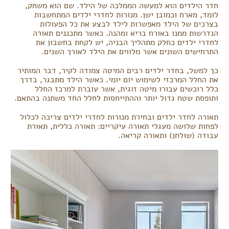
חדר הילדים הוא למעשה הממלכה של הילד. שם הוא משחק,
לומד, מארח וכמובן ישן. מנורות לחדרי ילדים המתחשבות
בצרכים של הילד מאפשרות לילד לבצע את כל הפעולות
הנדרשות ממנו באורח בריא ומהנה. כאשר מתכננים תאורה
לחדרי ילדים כחלק מתהליך הבניה, יש לקחת בחשבון את
התרחישים השונים אשר מלווים את הילד לאורך השנים.
כך למשל, בחדר ילדים רבים המיטה צמודה לקיר, דבר המותיר
את החלל המרכזי לשימוש יום יומי. כאשר הילד מתבגר, בדרך
כלל רוכשים עבורו מיטה זוגית, אשר עוברת למרכז החלל
ותופסת שטח גדול יותר וההתייחסות לחלל החד משתנה בהתאם.
תאורה לחדר ילדים ובחירת מנורות לחדרי ילדים צריכה לכלול
לפחות שלושה מעגלי תאורה עיקריים: תאורה כללית, תאורת
עבודה (שולחן) ותאורה קריאה.