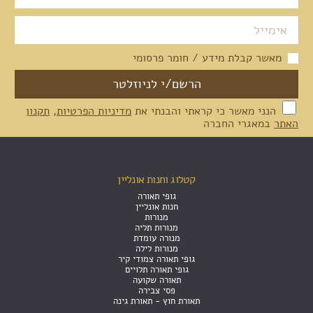
מאשר קבלת מידע / חומר פרסומי
הנני מאשר כי קראתי והבנתי את
מדיניות הפרטיות
,
תקנון
האתר
במאגרי החברה
קטלוג וחנות אונליין
גופי תאורה
חנות אונליין
מנורות
מנורות תליה
מנורה עומדת
מנורות לילה
גופי תאורה צמודי קיר
גופי תאורה תלויים
תאורה שקועה
פסי צבירה
תאורת חוץ - תאורת גינה