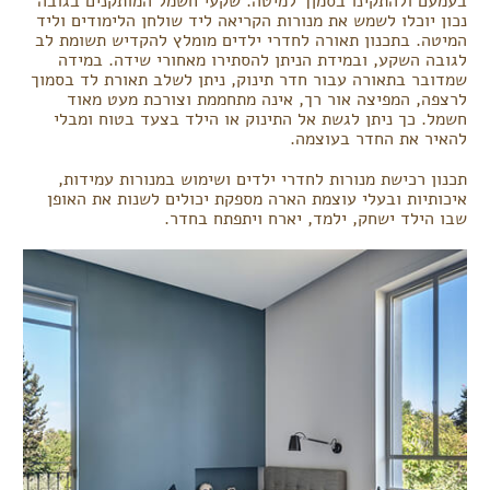
בעמעם ולהתקינו בסמןך למיטה. שקעי חשמל המותקנים בגובה
נכון יוכלו לשמש את מנורות הקריאה ליד שולחן הלימודים וליד
המיטה. בתכנון תאורה לחדרי ילדים מומלץ להקדיש תשומת לב
לגובה השקע, ובמידת הניתן להסתירו מאחורי שידה. במידה
שמדובר בתאורה עבור חדר תינוק, ניתן לשלב תאורת לד בסמוך
לרצפה, המפיצה אור רך, אינה מתחממת וצורכת מעט מאוד
חשמל. כך ניתן לגשת אל התינוק או הילד בצעד בטוח ומבלי
להאיר את החדר בעוצמה.
תכנון רכישת מנורות לחדרי ילדים ושימוש במנורות עמידות,
איכותיות ובעלי עוצמת הארה מספקת יכולים לשנות את האופן
שבו הילד ישחק, ילמד, יארח ויתפתח בחדר.