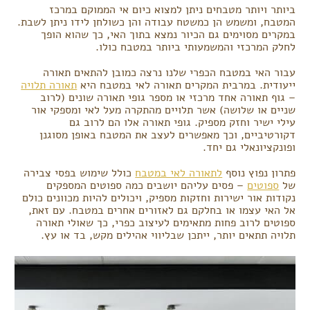
ביותר ויותר מטבחים ניתן למצוא כיום אי הממוקם במרכז
המטבח, ומשמש הן כמשטח עבודה והן כשולחן לידו ניתן לשבת.
במקרים מסוימים גם הכיור נמצא בתוך האי, כך שהוא הופך
לחלק המרכזי והמשמעותי ביותר במטבח כולו.
עבור האי במטבח הכפרי שלנו נרצה כמובן להתאים תאורה
ייעודית. במרבית המקרים תאורה לאי במטבח היא
תאורה תלויה
– גוף תאורה אחד מרכזי או מספר גופי תאורה שונים (לרוב
שניים או שלושה) אשר תלויים מהתקרה מעל לאי ומספקי אור
עילי ישיר וחזק מספיק. גופי תאורה אלו הם לרוב גם
דקורטיביים, וכך מאפשרים לעצב את המטבח באופן מסוגנן
ופונקציונאלי גם יחד.
פתרון נפוץ נוסף
לתאורה לאי במטבח
כולל שימוש בפסי צבירה
של
ספוטים
– פסים עליהם יושבים כמה ספוטים המספקים
נקודות אור ישירות וחזקות מספיק, ויכולים להיות מכוונים כולם
אל האי עצמו או בחלקם גם לאזורים אחרים במטבח. עם זאת,
ספוטים לרוב פחות מתאימים לעיצוב כפרי, כך שאולי תאורה
תלויה תתאים יותר, ייתכן שבליווי אהילים מקש, בד או עץ.