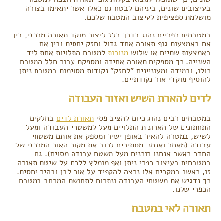
בעיצובים שונים, ביניהם לבטח גם כאלו אשר יתאימו בצורה
מושלמת ספציפית לעיצוב המטבח שלכם.
במטבחים כפריים נהוג בדרך כלל ליצור מוקד תאורה מרכזי, בין
אם באמצעות גוף תאורה אחד גדול וחזק יחסית ובין אם
באמצעות שתיים או שלוש
מנורות
למטבח התלויות אחת ליד
השנייה. כך מספקים תאורה אחידה ומספקת עבור חלל המטבח
כולו, ובמידה ומעוניינים "לחזק" נקודות מסוימות במטבח ניתן
להוסיף מוקדי אור נקודתיים.
לדים להארת השיש ואזור העבודה
במטבחים רבים נהוג כיום להציב פסי
תאורת לדים
בחלקים
התחתונים של הארונות התלויים מעל למשטחי העבודה ומעל
לשיש, במטרה להאיר באופן ישיר ומספק את אותם משטחי
עבודה (מאחר ואנחנו מסתירים לרוב את מקור האור המרכזי של
החדר כאשר אנחנו רוכנים מעל משטח עבודה מסוים). גם
במטבחים בעיצוב כפרי ניתן ואף מומלץ ללכת על שיטת תאורה
זו, כאשר במקרים אלו נרצה להקפיד על אור לבן ובהיר יחסית.
כך נדגיש את משטחי העבודה ונתרום לתחושת המרחב במטבח
הכפרי שלנו.
תאורה לאי במטבח