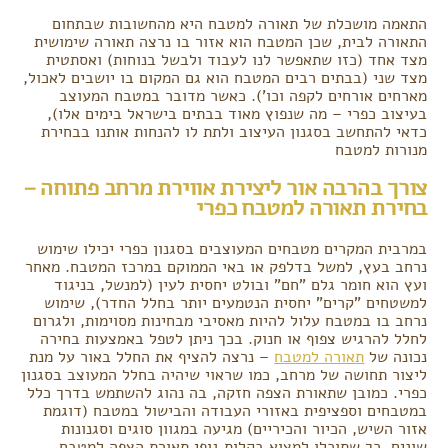
התאמה מושכלת של תאורה למטבח היא מהחשובות שבתחום
התאורה לבית, שכן המטבח הוא אזור בו נרצה תאורה שימושית
מצד אחד (כזו שתאפשר לנו לעבוד ולבשל בנוחות) ואסתטית
מצד שני (בבתים רבים המטבח הוא גם המקום בו יושבים לאכול,
מארחים אורחים לקפה וכו'). כאשר מדובר במטבח המעוצב
בעיצוב כפרי – מה שנפוץ מאוד בבתים בישראל בימים אלו),
כדאי להתחשב בסגנון העיצוב ולתת לו להנחות אותנו בבחירת
מנורות למטבח
צורך בהרבה אור ליצירת אווירת מרחב פתוחה –
בחירת תאורה למטבח כפרי
במרבית המקרים מטבחים המעוצבים בסגנון כפרי יכילו שימוש
נרחב בעץ, למשל בדלפק או באי הממוקם במרכז המטבח. מאחר
ועץ הוא חומר גלם "חם" ובולט יחסית לעין (למנשל, בניגוד
למשטחים "קרים" יחסית הנטמעים יותר בחלל החדר), שימוש
נרחב בו במטבח עלול להיות מאסיבי מבחינות מסוימות, ולגרום
לחלל להרגיש צפוף או חנוק. בכך ניתן לטפל באמצעות בחירה
נכונה של
תאורה למטבח
– נרצה להציף את החלל באור על מנת
ליצור תחושה של מרחב, כמו שראוי שיהיה בחלל המעוצב בסגנון
כפרי. כמובן שתאורת הצפה חזקה, בה נהוג להשתמש בדרך כלל
במטבחים וספציפית באזורי העבודה והבישול במטבח (דוגמת
אזור השיש, הכיור והכיריים) מגיעה במגוון סוגים וסגנונות
שונים, כך שתוכלו למצוא בקלות גופי תאורת הצפה למטבח