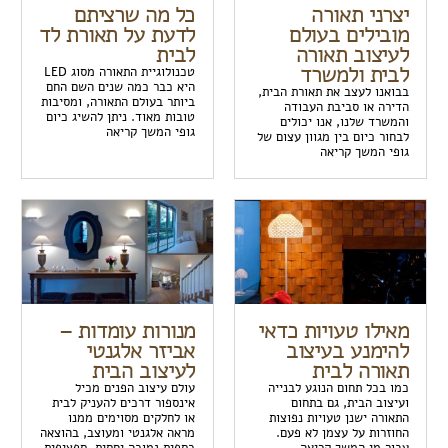
יצרני תאורה
כל מה שרציתם
מובילים בעולם
לדעת על תאורת לד
לעיצוב תאורה
לבית
לבית ולמשרד
טכנולוגיית התאורה מסוג LED
היא כבר כמה שנים השם החם
בבואנו לעצב את תאורת הבית,
ביותר בעולם התאורה, ומסיבות
הדירה או סביבת העבודה
טובות מאוד. ניתן להשיג כיום
והמשרד שלנו, אנו יכולים
גופי המשך קריאה
לבחור כיום בין מגוון עצום של
גופי המשך קריאה
מאילו טעויות כדאי
מנורות עומדות –
להימנע בעיצוב
אביזר אלגנטי
תאורה לבית
לעיצוב הבית
כמו בכל תחום הנוגע לבנייה
עולם עיצוב הפנים מכיל
ועיצוב הבית, גם בתחום
אינספור דרכים להעניק לבית
התאורה ישנן טעויות נפוצות
או לחלקים מסוימים ממנו
החוזרות על עצמן לא פעם.
מראה אלגנטי ומעוצב, בהוצאה
עבור מי המשך קריאה
כספית נמוכה יחסית. ספציפית,