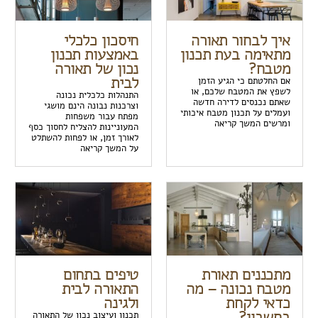
איך לבחור תאורה
חיסכון כלכלי
מתאימה בעת תכנון
באמצעות תכנון
מטבח?
נכון של תאורה
לבית
אם החלטתם כי הגיע הזמן
לשפץ את המטבח שלכם, או
התנהלות כלכלית נכונה
שאתם נכנסים לדירה חדשה
וצרכנות נבונה הינם מושגי
ועמלים על תכנון מטבח איכותי
מפתח עבור משפחות
ומרשים המשך קריאה
המעוניינות להצליח לחסוך כסף
לאורך זמן, או לפחות להשתלט
על המשך קריאה
מתכננים תאורת
טיפים בתחום
מטבח נכונה – מה
התאורה לבית
כדאי לקחת
ולגינה
בחשבון?
תכנון ועיצוב נכון של התאורה