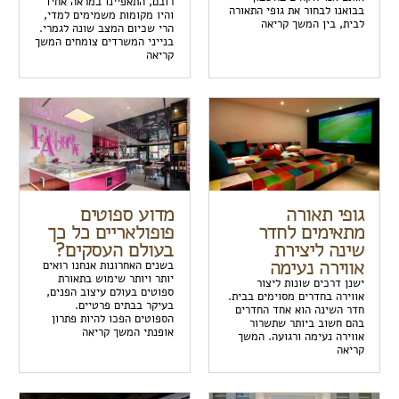
רובם, התאפיינו במראה אחיד
בבואנו לבחור את גופי התאורה
והיו מקומות משמימים למדי,
לבית, בין המשך קריאה
הרי שכיום המצב שונה לגמרי.
בנייני המשרדים צומחים המשך
קריאה
גופי תאורה
מדוע ספוטים
מתאימים לחדר
פופולאריים כל כך
שינה ליצירת
בעולם העסקים?
אווירה נעימה
בשנים האחרונות אנחנו רואים
יותר ויותר שימוש בתאורת
ישנן דרכים שונות ליצור
ספוטים בעולם עיצוב הפנים,
אווירה בחדרים מסוימים בבית.
בעיקר בבתים פרטיים.
חדר השינה הוא אחד החדרים
הספוטים הפכו להיות פתרון
בהם חשוב ביותר שתשרור
אופנתי המשך קריאה
אווירה נעימה ורגועה. המשך
קריאה