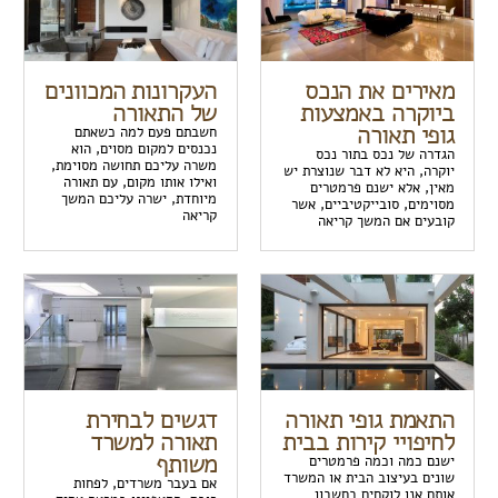
מאירים את הנכס
העקרונות המכוונים
ביוקרה באמצעות
של התאורה
גופי תאורה
חשבתם פעם למה כשאתם
נכנסים למקום מסוים, הוא
הגדרה של נכס בתור נכס
משרה עליכם תחושה מסוימת,
יוקרה, היא לא דבר שנוצרת יש
ואילו אותו מקום, עם תאורה
מאין, אלא ישנם פרמטרים
מיוחדת, ישרה עליכם המשך
מסוימים, סובייקטיביים, אשר
קריאה
קובעים אם המשך קריאה
התאמת גופי תאורה
דגשים לבחירת
לחיפויי קירות בבית
תאורה למשרד
משותף
ישנם כמה וכמה פרמטרים
שונים בעיצוב הבית או המשרד
אם בעבר משרדים, לפחות
אותם אנו לוקחים בחשבון