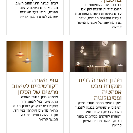
לבית ולגינה הינו תחום חשוב
בד בבד עם ההתפתחויות
ומרכזי כיום בעולם עיצוב
הטכנולוגיות הרבות להן אנו
הפנים, והינו בעל חשיבות
עדים בעשרות השנים האחרונות
עצומה לאדם המשך קריאה
בעולם התאורה הביתית, עולה
גם המודעות של אנשים המשך
קריאה
תכנון תאורה לבית
גופי תאורה
מנקודת מבט
דקורטיביים לעיצוב
אסתטית
מרשים של הסלון
ופסיכולוגית
שימוש נכון בגופי תאורה
מתאימים יכול להוות דרך
ניתן למצוא הרבה מאוד מידע
אפקטיבית להעניק לסלון הבית
וטיפים שימושיים בנוגע לתכנון
מראה מרשים ויוקרתי במיוחד,
תאורה לבית, תאורת חוץ
תוך הוצאה כספית נמוכה
ותאורה לחלקים מסוימים בתוך
המשך קריאה
הבית, כאשר מרבית המשך
קריאה