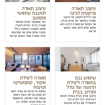
עיצוב תאורה
עיצוב תאורה
פרקטית לגינה
למטבח שימושי
ומסוגנן
אנו רגילים לחשוב על עיצוב
תאורה בהקשר של פנים הבית,
כפי שמעצבי פנים ומומחי
אך בפועל גם תאורה לגינה הוא
תאורה לבית יכולים להעיד,
תחום שלם ורחב אשר המשך
תחום התאורה למטבח כולל
קריאה
בתוכו עולם שלם של פתרונות
וגופי תאורה אשר המשך קריאה
שימוש נכון
תאורה לשידת
בתאורה ליצירת
איפור, קוסמטיקה
הרגשה של גודל
וטיפוח
ומרחב בבית
כמעט כל אישה או נערה (וגם
לא מעט גברים) נוטה לטפח
עיצוב פנים הבית בצורה חכמה
עצמה מול המראה, ולהתאפר
ויצירתית יכול לסייע לנו
על בסיס קבוע יחסית. בין
להתמודד עם בעיות מובנות