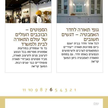
גופי תאורה לחדר
הספוטים –
האמבטיה – דגשים
הכוכבים העולים
חשובים
של עולם התאורה
לבית ולמשרד
לכל אזור וחדר בבית ישנם
כיום פתרונות תאורה ייעודיים
כל מי שמחזיק במודעות
המותאמים לצרכים ולשימושים
אסתטית מסוימת בכל הנוגע
הנפוצים באותו חדר. גם בתחום
לעיצוב פנים ולעיצוב תאורה,
התאורה לאמבטיה ניתן המשך
מכיר ספוטים כאביזרי תאורה
קריאה
פופולריים כבר שנים רבות.
המשך קריאה
Pagination
11
10
9
8
7
6
5
4
3
2
1