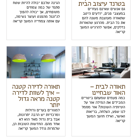
בטרנד עיצוב הבית
הגינה שלכם יכולה להיות שטח
סתמי של כמה צמחים
גם אנשים שאינם נעזרים
מטופחים, אך יכולה להפוך
במעצבי פנים, יודעים היטב
לג'ונגל מהפנט ועוצר נשימה,
שתאורה מעוצבת משנה להם
עם אותה צמחייה המשך קריאה
את כל הבית. מהרגע שהאורות
נדלקים, אפשר להרגיש המשך
קריאה
תאורה לבית –
תאורה לדירה קטנה
האור שבחיינו
– איך לשוות לדירה
קטנה מראה גדול
כמה פעמים שמעתם ביטויים
המכילים את המילה אור על
יותר
הטיותיה השונות? אור מסמל
למגורים בערים גדולות
לנו שפע, הצלחה, בריאות
ומרכזיות יש הרבה יתרונות,
ואושר, ואילו חושך המשך
אבל בית גדול מאד הוא לא
קריאה
אחד מהם. החדשות הטובות הן,
שלמרות גודל המשך קריאה