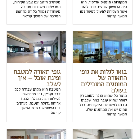
המקורות) תומאס אדיסון. הוא
משתלב היטב עם צבע הקירות,
היה הראשון שהציג נורת להט
המרצפות משדרות אווירה
אשר הצליחה לפעול למשך זמן
משחררת ומעל כל זה מרחפת
המשך קריאה
המלכה של המשך קריאה
בואו לגלות את גופי
גופי תאורה למטבח
התאורה של
ופינת אוכל – איך
המותגים המובילים
לשלב
בעולם
המטבח הוא מקום עבודה לכל
דבר ועניין, ובו מתרחשת
מוצר כל שהוא הופך למותג רק
פעילות רבה במהלך הכנת
לאחר שהוא עובר כמה שלבים
ארוחה גדולה וקטנה. לעיתים
ונכנס למשבצת היוקרתית. בכל
די להשתמש בשיש המשך
תחום יש את המותגים שלו,
קריאה
המשך קריאה