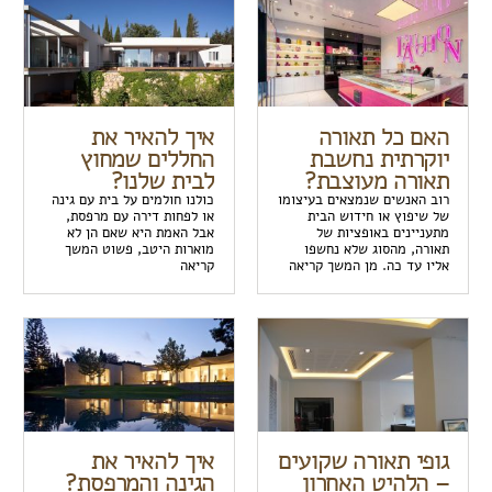
האם כל תאורה
איך להאיר את
יוקרתית נחשבת
החללים שמחוץ
תאורה מעוצבת?
לבית שלנו?
רוב האנשים שנמצאים בעיצומו
כולנו חולמים על בית עם גינה
של שיפוץ או חידוש הבית
או לפחות דירה עם מרפסת,
מתעניינים באופציות של
אבל האמת היא שאם הן לא
תאורה, מהסוג שלא נחשפו
מוארות היטב, פשוט המשך
אליו עד כה. מן המשך קריאה
קריאה
גופי תאורה שקועים
איך להאיר את
– הלהיט האחרון
הגינה והמרפסת?