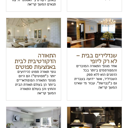
באופן דקורטיבי ואסתטי וליצור
תנאים המשך קריאה
שנדלירים בבית –
התאורה
לא רק ליופי
הדקורטיבית לבית
באמצעות ספוטים
אחד מגופי התאורה המוכרים
והמפורסמים ביותר בכל
גופי תאורה ספוט (הידועים
הזמנים הוא ללא ספק
יותר כ"ספוטים") הם היום
השנדליר, אשר ידועה בעברית
מגופי התאורה הפופולאריים
גם כ"נברשת". עבור מי שאינו
ביותר הן בעולם תאורת הבית
המשך קריאה
והחוץ והן בעולם התאורה
המשך קריאה