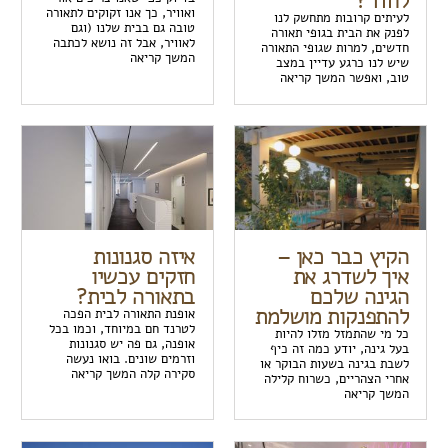
לחדר?
ואוויר, כך אנו זקוקים לתאורה
לעיתים קרובות מתחשק לנו
טובה גם בבית שלנו (וגם
לפנק את הבית בגופי תאורה
לאוויר, אבל זה נושא לכתבה
חדשים, למרות שגופי התאורה
המשך קריאה
שיש לנו כרגע עדיין במצב
טוב, ואפשר המשך קריאה
הקיץ כבר כאן –
איזה סגנונות
איך לשדרג את
חזקים עכשיו
הגינה שלכם
בתאורה לבית?
להתפנקות מושלמת
אופנת התאורה לבית הפכה
לטרנד חם במיוחד, וכמו בכל
כל מי שהתמזל מזלו להיות
אופנה, גם פה יש סגנונות
בעל גינה, יודע כמה זה כיף
וזרמים שונים. בואו נעשה
לשבת בגינה בשעות הבוקר או
סקירה קלה המשך קריאה
אחרי הצהריים, כשרוח קלילה
המשך קריאה