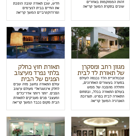
זהות הממוקמות באזורים
חדש, שכן תאורה טובה הופכת
שונים בתקרת המשך קריאה
את החיים בבית לנעימים
ופרודוקטיביים המשך קריאה
מגוון רחב ומסקרן
תאורת חוץ כחלק
של תאורת לד לבית
בלתי נפרד מעיצוב
הפנים של הבית
טכנולוגיית הלד נכנסה לעולם
בסערה בעשורים האחרונים,
עולם התאורה נחשב מזה שנים
וחוללה מהפכה של ממש
לחלק אינטגראלי מעולם עיצוב
בעולם התאורה בכלל, ובתחום
הפנים. יותר ויותר אדריכלים
התאורה לבית בפרט. תצרוכת
ומעצבי פנים מעניקים לתאורת
האנרגיה המשך קריאה
הבית מקום נכבד המשך קריאה