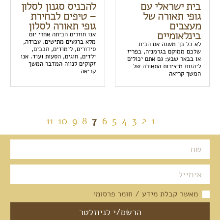
בית ישראלי עם
להכניס סגנון לסלון
גופי תאורה של
– טיפים לבחירת
מעצבים
גופי תאורה לסלון
בינלאומיים
אנו חוזרים הביתה אחרי יום
מלא ברגעים מתישים. עבודה,
לא כל כך משנה אם הבית
סידורים, לימודים, תככים,
שלכם ממוקם בגרמניה, בפריז
ילדים, חוגים, הסעות ועוד. אנו
או בבאר שבע: גם אתם יכולים
זקוקים לנווה המדבר המשך
ליהנות מיצירות התאורה של
קריאה
המשך קריאה
Pagination
11
10
9
8
7
6
5
4
3
2
1
מאשר קבלת מידע / חומר פרסומי