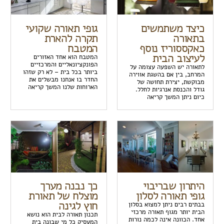
כיצד משתמשים
גופי תאורה שקועי
בתאורה
תקרה להארת
כאקססוריז נוסף
המטבח
לעיצוב הבית
המטבח הוא אחד האזורים
הפונקציונאליים והמרכזיים
לתאורה יש השפעה עצומה על
ביותר בכל בית – לא רק שזהו
המרחב, בין אם בהשגת אווירה
החדר בו אנחנו מבשלים את
מבוקשת, יצירת תחושה של
הארוחות שלנו המשך קריאה
גודל והכנסת אנרגיות לחלל.
כיום ניתן המשך קריאה
היתרון שבריבוי
כך נבנה מערך
גופי תאורה לסלון
מוצלח של תאורת
חוץ לגינה
בבתים רבים ניתן למצוא בסלון
הבית יותר מגוף תאורה מרכזי
תכנון תאורה לבית הוא נושא
אחד. הכוונה אינה לכמה נורות
המעסיק כל מי שבונה בית