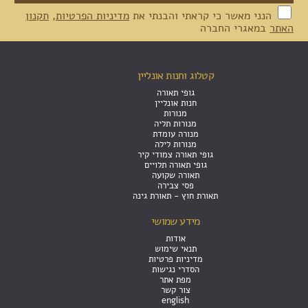
הנני מאשר כי קראתי והבנתי את
מדיניות הפרטיות
,
תקנון
האתר
במאגרי החברה
קטלוג וחנות אונליין
גופי תאורה
חנות אונליין
מנורות
מנורות תליה
מנורה עומדת
מנורות לילה
גופי תאורה צמודי קיר
גופי תאורה תלויים
תאורה שקועה
פסי צבירה
תאורת חוץ - תאורת גינה
מידע שמושי
אודות
תנאי שימוש
מדיניות פרטיות
הסדרי נגישות
מפת אתר
צור קשר
english