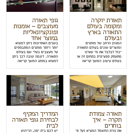
תאורת יוקרה
גופי תאורה
ומקומה בעולם
מעוצבים – אומנות
התאורה בארץ
ופונקציונאליות
ובעולם
במוצר אחד
המגוון הרחב של מותגים
בשנים האחרונות ניתן למצוא
ומוצרים שונים בעולם התאורה
יותר ויותר מותגים המתבססים
יכול לבלבל את מי שאינו
על מעצבים בעלי שם בעולם
מתעסק ספציפית בתחום זה או
התאורה. דוגמה טובה לכך ניתן
בעולם עיצוב המשך קריאה
למצוא במותג המשך קריאה
תאורה צמודת
המדריך המקיף
תקרה – איך
לבחירת גופי תאורה
בוחרים
לבית
את נורת החשמל המציא (על פי
יש לכם בית יפה, הריהוט