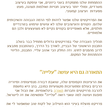
ההתמחות שלנו מתמקדת בשני כיוונים, אני עוסקת בעיצוב
משרדים, ומולי יותר בעיצוב חנויות ואולמות תצוגה, מעט
מסעדות ועיצוב קמעוני.
את הפרויקטים שלנו אפשר לזהות לפי הרמה הגבוהה והאיכותית
שלהם. הקווים והעיצובים שלנו לא עושים שימוש בטרנדיים
חולפים, אלא מאופיינים בקווים נקיים לא מצועצעים ולכן הם
אלמותיים.
תהליך העבודה שלי בפרויקטים גדולים מתחיל כבר בשלב
התכנון הראשוני של הבניין, לאורך כל הדרך, כשהתכנון מתבצע
לרוב מהפנים לחוץ. וזה החלק הכי אהוב עליי. התכנון, הליווי
וההתהוות של המקום.
התאורה גם היא עושה "עלייה"
את הרעיונות הקסומים שלה, שואבת דבורה מנסיעותיה וסיוריה
הרבים בעולם ומתערוכות מקצועיות כמובן, בהן היא נחשפת
להרבה פרויקטים וחברות
תאורה
בינלאומיות. את הכול אני
סופגת ועושה למה שאני רואה "עלייה" ומתאימה את זה לישראל.
פרויקט מוצלח בעיני הוא השילוב של לקוח טוב שמאפשר לי את