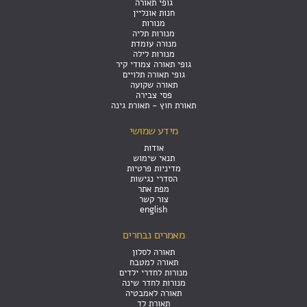
גופי תאורה
חנות אונליין
מנורות
מנורות תליה
מנורה עומדת
מנורות לילה
גופי תאורה צמודי קיר
גופי תאורה תלויים
תאורה שקועה
פסי צבירה
תאורת חוץ - תאורת גינה
מידע שמושי
אודות
תנאי שימוש
מדיניות פרטיות
הסדרי נגישות
מפת אתר
צור קשר
english
מאמרים נבחרים
תאורה לסלון
תאורה למטבח
מנורות לחדרי ילדים
מנורות לחדר שינה
תאורה לאמבטיה
תאורת לד