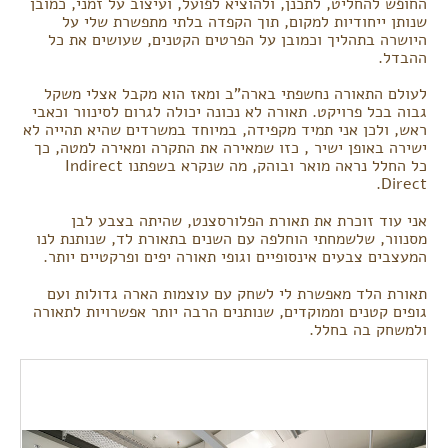
החופש להחליט, לתכנן, ולהוציא לפועל, ועיצוב על זמני, כמובן
שנותן ייחודיות למקום, תוך הקפדה בלתי מתפשרת שלי על
היושרה בתהליך וכמובן על הפרטים הקטנים, שעושים את כל
ההבדל.
לעולם התאורה נחשפתי בארה"ב ומאז הוא מקבל אצלי משקל
גבוה בכל פרויקט. תאורה לא נכונה יכולה לגרום לסינוור וכאבי
ראש, ולכן אני תמיד מקפידה, במיוחד במשרדים שהיא תהייה לא
ישירה באופן ישיר , כזו שמאירה את התקרה ומאירה למטה, כך
כל החלל נראה מואר ובוהק, מה שנקרא בשפתנו Indirect
Direct.
אני עוד זוכרת את תאורת הפלורסצנט, שהיתה בצבע לבן
מסנוור, שלשמחתי הוחלפה עם השנים בתאורת לד, שנותנת לנו
המעצבים צבעים אינסופיים וגופי תאורה יפים ופרקטיים יותר.
תאורת הלד מאפשרת לי לשחק עם עוצמות הארה גדולות ועם
גופים קטנים וממוקדים, שנותנים הרבה יותר אפשרויות לתאורה
ולמשחק בה בחלל.