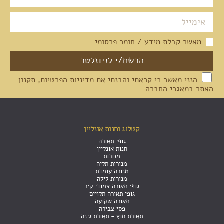
מאשר קבלת מידע / חומר פרסומי
הנני מאשר כי קראתי והבנתי את
מדיניות הפרטיות
,
תקנון
האתר
במאגרי החברה
קטלוג וחנות אונליין
גופי תאורה
חנות אונליין
מנורות
מנורות תליה
מנורה עומדת
מנורות לילה
גופי תאורה צמודי קיר
גופי תאורה תלויים
תאורה שקועה
פסי צבירה
תאורת חוץ - תאורת גינה