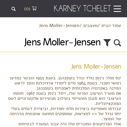
(0)
עמוד הבית
/
מעצבים
/
Jens Moller-Jensen
Jens Moller-Jensen
Jens Moller-Jensen
ינס מולר ג׳נסן נולד וגדל בקופנהגן. בשנת 1955 הוכשר כמדען
רפואי וטכני. בשנת 1964 סיים לימודי אדריכלות והפך לראש
הסדנה באקדמיה המלכותית לאמנויות בקופנהגן.
את משרד העיצוב הפרטי שלו, ייסד ג׳נסן בשנת 1967. חותמו
העיצובי הוא סגנון תעשייתי בשילוב מכשירים אלקטרוניים לשם
הפונקציונליות.
עבודתו מאופיינת ביצירות תלת-ממדיות, וביצירת דגמים בעלי
יחס גודל של 1:1 למציאות, שמספקים תחושה אותנטית מדהימה
של המוצר.
אחד הפרויקטים המוכרים שלו היה עבור המשרד לבטיחות