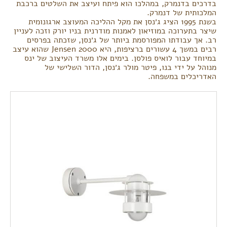
בדרכים בדנמרק, במהלכו הוא פיתח ועיצב את השלטים ברכבת
המלכותית של דנמרק.
בשנת 1995 הציג ג׳נסן את מקל ההליכה המעוצב ארגונומית
שיצר בתערוכה במוזיאון לאמנות מודרנית בניו יורק וזכה לעניין
רב. אך עבודתו המפורסמת ביותר של ג׳נסן, שזכתה בפרסים
רבים במשך 4 עשורים ברציפות, היא Jensen 2000 שהוא עיצב
במיוחד עבור לואיס פולסן. בימים אלו משרד העיצוב של ינס
מנוהל על ידי בנו, פיטר מולר ג׳נסן, הדור השלישי של
האדריכלים במשפחה.