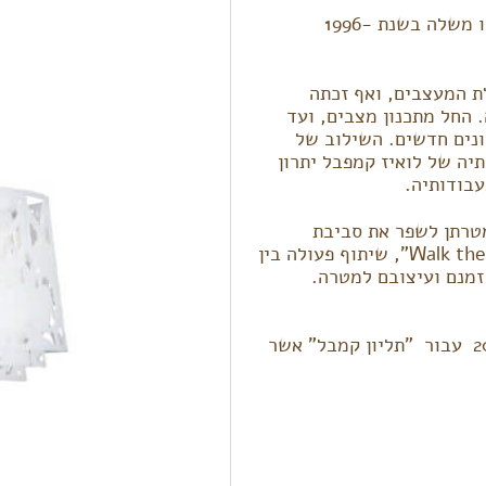
לואיז קמפבל הינה מעצבת דנית, אשר הקימה סטודיו משלה בשנת -1996
ת המעצבים, ואף זכתה
. החל מתכנון מצבים, ועד
ונים חדשים. השילוב של
תיה של לואיז קמפבל יתרון
בודותיה.
טרתן לשפר את סביבת
העיצוב בדנמרק, והובילה יוזמות רבות כגון "Walk the Plank", שיתוף פעולה בין
שתרמו את זמנם ועיצובם למטרה.
לואיז קמפבל אף זכתה בפרס עיצוב מוצר בשנת 2005 עבור "תליון קמבל" אשר