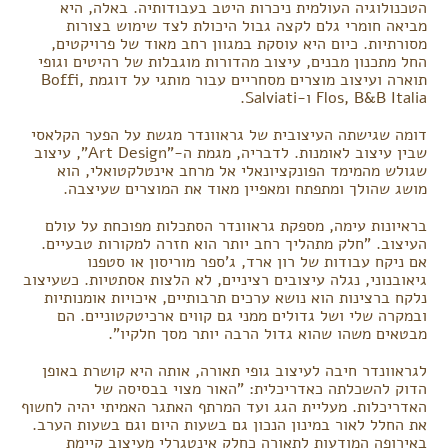
הטכנולוגיה העולמית ניכרות היטב בעבודותיה. באלה, היא
מביאה חומרי גלם לקצה גבול היכולת לצד שימוש בצורות
מסורתיות. כיום היא עוסקת במגוון רחב מאוד של פרויקטים,
החל מתכנון מבנים, עיצוב מהדורות מוגבלות של רהיטים וגופי
תוארה ועיצוב מוצרים מסחריים עבור מותגי על דוגמת Boffi,
Flos, B&B Italia ו-Salviati.
דומה שגישתה העיצובית של גראוונדר מגשת על הפער הקלאסי
שבין עיצוב לאומנות. לדבריה, מגמת ה-"Art Design", עיצוב
שגולש מהמימד הפונקציונאלי אל מרחב אינטלקטואלי, הוא
מושג שהולך ומתפתח ומאפיין מאוד את המוצרים שעיצבה.
בראיונות עימה, מספקת גראוונדר הסתכלות מפוכחת על עולם
העיצוב. "חלק מתהליך רחב יותר הוא חזרה למקורות טבעיים.
אם ניקח עבודות של רון ארד, ג'ספר מוריסון או סטפנו
גיאובנוני, נגלה עיצובים רציניים, לא הלצות אסתטיות. כשעיצוב
נלקח ברצינות הוא נושא ערכים תרבותיים, איכויות אומנותיות
ובמקרה שלי ושל גדולים ממני גם קווים ארכיטקטוניים. הם
מבטאים משהו שהוא גדול הרבה יותר מסך חלקיו".
לגראוונדר חיבה לעיצוב גופי תאורה, אותה היא קושרת באופן
הדוק להשכלתה כאדריכלית: "האור מצוי בבסיסה של
האדריכלות. מעליית הגג ועד המרתף האתגר האמיתי יהיה לחשוף
את החלל לאור במינון הנכון גם בשעות היום וגם בשעות הערב.
באירופה המודעות לתאורה כחלק אינטגרלי מעיצוב קיימת