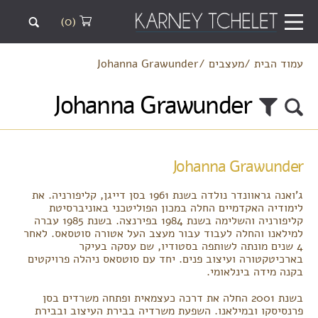
(0)
עמוד הבית
/
מעצבים
/
Johanna Grawunder
Johanna Grawunder
Johanna Grawunder
ג'ואנה גראוונדר נולדה בשנת 1961 בסן דייגן, קליפורניה. את
לימודיה האקדמיים החלה במכון הפוליטכני באוניברסיטת
קליפורניה והשלימה בשנת 1984 בפירנצה. בשנת 1985 עברה
למילאנו והחלה לעבוד עבור מעצב העל אטורה סוטסאס. לאחר
4 שנים מונתה לשותפה בסטודיו, שם עסקה בעיקר
בארכיטקטורה ועיצוב פנים. יחד עם סוטסאס ניהלה פרויקטים
בקנה מידה בינלאומי.
בשנת 2001 החלה את דרכה כעצמאית ופתחה משרדים בסן
פרנסיסקו ובמילאנו. השפעת משרדיה בבירת העיצוב ובבירת