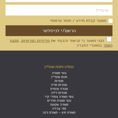
מאשר קבלת מידע / חומר פרסומי
הנני מאשר כי קראתי והבנתי את
מדיניות הפרטיות
,
תקנון
האתר
במאגרי החברה
קטלוג וחנות אונליין
גופי תאורה
חנות אונליין
מנורות
מנורות תליה
מנורה עומדת
מנורות לילה
גופי תאורה צמודי קיר
גופי תאורה תלויים
תאורה שקועה
פסי צבירה
תאורת חוץ - תאורת גינה